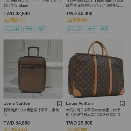
【赫蒂國際精品】 Fendi 芬迪 老花小
【赫蒂國際精品】 Louis Vuitton 路易
號行李箱 vitage
威登 中古款經典老花 65” 滾輪拖拉行
李箱 vintage
TWD 42,800
TWD 45,000
現折 800
現折 800
狀況良好
本地
免運
狀況良好
本地
免運
Louis Vuitton
Louis Vuitton
莉亞精品♡ Lv 棋盤格行李箱 二手美
年終出清日本帶回vintage復古旅行
品
箱，狀況在日本是AB等級正常使用痕
跡 狀況如照片所示 尺寸32×45×15cm
TWD 54,888
TWD 29,800
輕微水漬痕跡
現折 2,000
現折 800