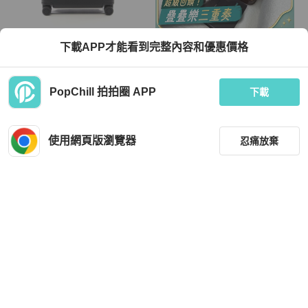
Louis Vuitton
Louis Vuitton
下載APP才能看到完整內容和優惠價格
路易威登 Horizon 55 手提包/旅行箱
【赫蒂國際精品】 Louis Vuitton 路易
M26811 Monogram Midnight 帆布 二
威登 稀有棕色棋盤格Cruiser 45巡洋
手
艦旅行包 vintage
TWD 114,192
TWD 68,000
PopChill 拍拍圈 APP
下載
9 折
現折 2,000
狀況良好
日本
免運
狀況良好
本地
免運
使用網頁版瀏覽器
忍痛放棄
篩選
重設
品牌
分類
Gucci
Louis Vuitton