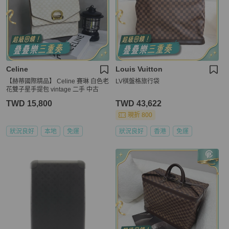
Celine
Louis Vuitton
【赫蒂國際精品】 Celine 賽琳 白色老
LV棋盤格旅行袋
花雙子星手提包 vintage 二手 中古
TWD 15,800
TWD 43,622
現折 800
狀況良好
本地
免運
狀況良好
香港
免運