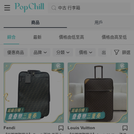
中古 行李箱
商品
用戶
綜合
最新
價格由低至高
價格由高至低
優惠商品
品牌
分類
價格
出貨地點
篩選
Fendi
Louis Vuitton