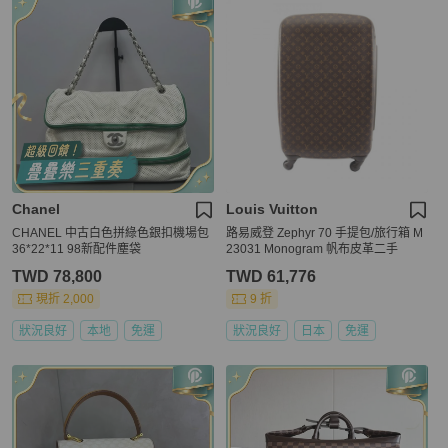
Chanel
Louis Vuitton
CHANEL 中古白色拼綠色銀扣機場包
路易威登 Zephyr 70 手提包/旅行箱 M
36*22*11 98新配件塵袋
23031 Monogram 帆布皮革二手
TWD 78,800
TWD 61,776
現折 2,000
9 折
狀況良好
本地
免運
狀況良好
日本
免運