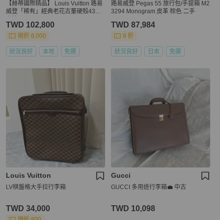
【赫蒂國際精品】 Louis Vuitton 路易
路易威登 Pegas 55 旅行包/手提箱 M2
威登「稀有」經典老花古董硬殼43行
3294 Monogram 皮革 棕色 二手
李箱 vintage
TWD 102,800
TWD 87,984
現折 8,000
9 折
狀況良好
本地
免運
狀況良好
日本
免運
Louis Vuitton
Gucci
LV棋盤格大手拉行李箱
GUCCI 多用途行李箱💼 中古
TWD 34,000
TWD 10,098
現折 800