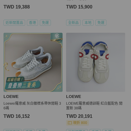
TWD 19,388
TWD 15,900
近新閒置品
香港
免運
全新品
本地
免運
LOEWE
LOEWE
Loewe/羅意威 灰白徽標系帶休閒鞋 3
LOEWE羅意威德訓鞋 紅白藍配色 閒
6碼
置新 38碼
TWD 16,152
TWD 20,191
現折 800