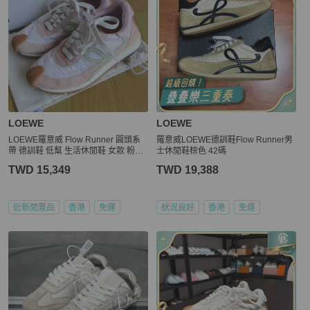
LOEWE
LOEWE
LOEWE羅意威 Flow Runner 圓頭系
羅意威LOEWE德訓鞋Flow Runner男
帶 德訓鞋 低幫 生活休閒鞋 女款 粉色
士休閒鞋棕色 42碼
37码
TWD 15,349
TWD 19,388
近新閒置品
香港
免運
狀況良好
香港
免運