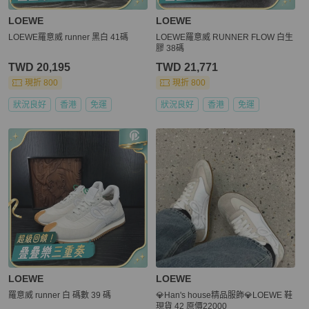
LOEWE
LOEWE
LOEWE羅意威 runner 黑白 41碼
LOEWE羅意威 RUNNER FLOW 白生
膠 38碼
TWD 20,195
TWD 21,771
現折 800
現折 800
狀況良好
香港
免運
狀況良好
香港
免運
LOEWE
LOEWE
羅意威 runner 白 碼數 39 碼
💎Han's house精品服飾💎LOEWE 鞋
現貨 42 原價22000