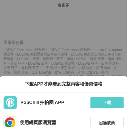
看更多
大家都在看
LOEWE Flow runner運動鞋
、
LOEWE Flow runner運動鞋
、
Loewe flow runner
運動鞋
、
LOEWE 男款黑尼龍皮革芭蕾跑鞋
、
LOEWE 男款米白尼龍皮革芭蕾跑
鞋
羅威
、
LOEWE
、
皮革
、
運動鞋
、
鞋子
、
羅威 LOEWE
、
羅威 皮革
、
羅威 運動
鞋
、
羅威 鞋子
、
LOEWE 皮革
、
LOEWE 運動鞋
、
LOEWE 鞋子
、
皮革 運動鞋
、
皮革 鞋子
、
運動鞋 鞋子
、
二手 羅威
、
便宜 羅威
、
小資 羅威
、
熱門 羅威
、
中古
羅威
、
推薦 羅威
、
二手 LOEWE
、
便宜 LOEWE
、
小資 LOEWE
、
熱門
LOEWE
、
中古 LOEWE
、
推薦 LOEWE
、
二手 運動鞋
、
便宜 運動鞋
、
小資 運動
鞋
、
熱門 運動鞋
、
中古 運動鞋
、
推薦 運動鞋
、
二手 鞋子
、
便宜 鞋子
、
小資 鞋
下載APP才能看到完整內容和優惠價格
子
、
熱門 鞋子
、
中古 鞋子
、
推薦 鞋子
PopChill 拍拍圈 APP
下載
上架
使用網頁版瀏覽器
忍痛放棄