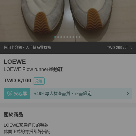
信用卡分期・入手精品零負擔
TWD 299
/ 月
LOEWE
LOEWE Flow runner運動鞋
TWD 8,100
免運
安心購
+499 專人檢查品質、正品鑑定
關於商品
關於
LOEWE家最經典的鞋款

LOEWE Flow runner運動鞋
商品詳情與購買須知
休閒正式的穿搭都好搭配
