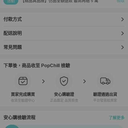
活動
【精品真品險】仿品全額退款 最高再賠 5 萬
領取
付款方式
配送說明
常見問題
下單後，商品收至 PopChill 檢驗
買家完成購買
安心購驗證
驗證通過出貨
收貨至驗證中心
正品鑑定 品質檢查
平台發貨給買家
安心購檢驗流程
了解更多
PopChill拍拍圈正品驗證、安心購檢驗流程介紹