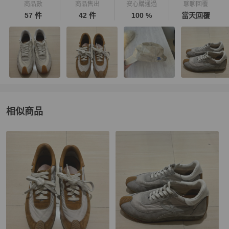
商品數
商品售出
安心購通過
聊聊回覆
57 件
42 件
100 %
當天回覆
相似商品
更多相似
LOEWE
男鞋
推薦精品