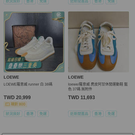
狀況良好
香港
免運
近新閒置品
香港
免運
LOEWE
LOEWE
LOEWE羅意威 runner 白 38碼
loewe/羅意威 麂皮阿甘休閒運動鞋 藍
色 37碼 🈚附件
TWD 20,999
TWD 11,693
現折 800
狀況良好
香港
免運
近新閒置品
香港
免運