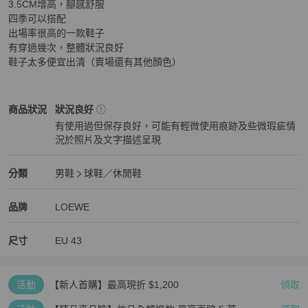
3.5CM增高，腳感舒服

四季可以搭配

出場率很高的一款鞋子

有穿過幾次，整體狀況良好

鞋子太多便宜出清（賣場還有其他顏色）
LOEWE
男鞋
商品狀態與細節
商品狀況
狀況良好
有使用過但保存良好，可能有輕微使用痕跡及些微瑕疵情
況於照片及文字描述呈現
狀況良好
LOEWE
男鞋
分類資訊
分類
男鞋
球鞋／休閒鞋
男鞋
/
球鞋／休閒鞋
推薦
LOEWE
LOEWE
精品
推薦清單
男鞋
品牌介紹
品牌
LOEWE
尺寸
EU
43
活動
【新人首購】最高現折 $1,200
領取