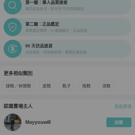
第一關：專人品質檢查
確認商品狀況、配件等 符合頁面描述
第二關：正品鑑定
專業鑑定團隊、AI 儀器鑑定、正品證書
90 天仿品退貨
出貨錄影、防掉換封條、雙重防護包裝
更多相似類別
更多
LOEWE
男鞋
相似商品推薦
球鞋／休閒鞋
皮鞋
靴子
拖鞋
涼鞋
認識賣場主人
逛逛賣場
PopChill 拍拍圈嚴選賣家
Mayyouwill
介紹
Mayyouwill
追蹤