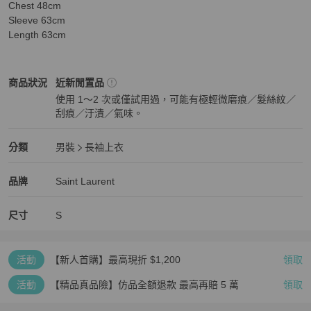
Chest 48cm

Sleeve 63cm

Length 63cm
Saint Laurent
男裝
商品狀態與細節
商品狀況
近新閒置品
使用 1～2 次或僅試用過，可能有極輕微磨痕／髮絲紋／
刮痕／汙漬／氣味。
近新閒置品
Saint Laurent
男裝
分類資訊
分類
男裝
長袖上衣
男裝
/
長袖上衣
推薦
Saint Laurent
Saint Laurent
精品
推薦清單
男裝
品牌介紹
品牌
Saint Laurent
尺寸
S
活動
【新人首購】最高現折 $1,200
領取
活動
【精品真品險】仿品全額退款 最高再賠 5 萬
領取