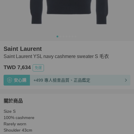
Saint Laurent
Saint Laurent YSL navy cashmere sweater S 毛衣
TWD 7,634
免運
安心購
+499 專人檢查品質、正品鑑定
關於商品
關於
Size S

Saint Laurent YSL navy cashmere sweater S 毛衣
商品詳
100% cashmere

Rarely worn 

Shoulder 43cm
