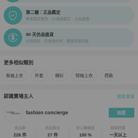
第二關：正品鑑定
專業鑑定團隊、AI 儀器鑑定、正品證書
90 天仿品退貨
出貨錄影、防掉換封條、雙重防護包裝
更多相似類別
更多
Saint Laurent
男裝
相似商品推薦
長袖上衣
外套
襯衫
短袖上衣
西裝
認識賣場主人
逛逛賣場
PopChill 拍拍圈嚴選賣家
fashion concierge
介紹
fashion concierge
追蹤
商品數
商品售出
安心購通過
聊聊回覆
226 件
27 件
100 %
一天以上