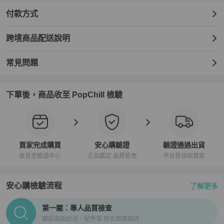
付款方式
跨境商品配送說明
常見問題
下單後，商品收至 PopChill 檢驗
買家完成購買
安心購驗證
驗證通過出貨
收貨至驗證中心
正品鑑定 品質檢查
平台發貨給買家
安心購檢驗流程
了解更多
PopChill拍拍圈正品驗證、安心購檢驗流程介紹
第一關：專人品質檢查
確認商品狀況、配件等 符合頁面描述