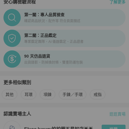
安心購檢驗流程
了解更多
PopChill拍拍圈正品驗證、安心購檢驗流程介紹
第一關：專人品質檢查
確認商品狀況、配件等 符合頁面描述
第二關：正品鑑定
專業鑑定團隊、AI 儀器鑑定、正品證書
90 天仿品退貨
出貨錄影、防掉換封條、雙重防護包裝
更多相似類別
更多
Hermès
女士配件
相似商品推薦
其他
耳環
項鍊
手鍊／手環
戒指
認識賣場主人
逛逛賣場
PopChill 拍拍圈嚴選賣家
Eluse luxury拍拍圈五星好店🌟🌟🌟