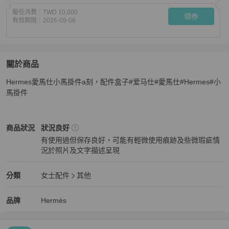
最低消費：
TWD 10,000
領券
有效期限：
2026-09-06
關於商品
關於
Hermes愛馬仕小馬掛件a刻，配件盒子#爱马仕#愛馬仕#Hermes#小
Hermes愛馬仕小馬掛件a刻
商品詳情與購買須知
馬掛件
Hermès
女士配件
商品狀態與細節
商品狀況
狀況良好
有使用過但保存良好，可能有輕微使用痕跡及些微瑕疵情
況於照片及文字描述呈現
狀況良好
Hermès
女士配件
分類資訊
分類
女士配件
其他
女士配件
/
其他
推薦
Hermès
Hermès
精品
推薦清單
女士配件
品牌介紹
品牌
Hermès