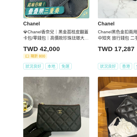
Chanel
Chanel
💎Chanel香奈兒｜黑金荔枝皮翻蓋
Chanel黑色金扣
卡包/零錢包｜高價款珍珠琺瑯大雙
中短夾 旅行錢包 二
C｜全新未使用芯片款
TWD 42,000
TWD 17,287
現折 800
狀況良好
本地
免運
狀況良好
香港