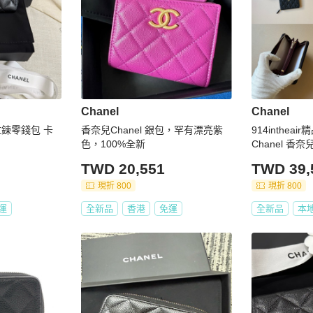
Chanel
Chanel
鍊零錢包 卡
香奈兒Chanel 銀包，罕有漂亮紫
914inthe
色，100%全新
Chanel 香
金牛 短夾
TWD 20,551
TWD 39,
現折 800
現折 800
運
全新品
香港
免運
全新品
本