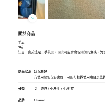
關於商品
關於
羊皮

Chanel 香奈兒錢包卡包
商品詳情與購買須知
9新

注意：由於這是二手貨品，因此可能會出現細微的划痕、污
Chanel
女士錢包 / 小皮件
商品狀態與細節
商品狀況
狀況良好
有使用過但保存良好，可能有輕微使用痕跡及些
狀況良好
Chanel
女士錢包 / 小皮件
分類資訊
分類
女士錢包 / 小皮件
中/短夾
女士錢包 / 小皮件
/
中/短夾
推薦
Chanel
Chanel
精品
推薦清單
女士錢包 / 小皮件
品牌介紹
品牌
Chanel