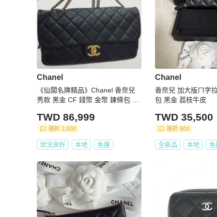
Chanel
Chanel
《仙闆名牌精品》Chanel 香奈兒
香奈兒 加大版ㄇ字拉
秀款 黑金 CF 錢幣 金幣 鍊條包 斜
包 黑金 荔枝牛皮
背包 側背包 肩背包 手提包
TWD 86,999
TWD 35,500
現折 2,000
現折 800
狀況良好
本地
免運
全新品
本地
免