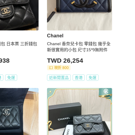
Chanel
新錢包 日本票 三折錢包
Chanel 香奈兒卡包 零錢包 幾乎全
新很實用的小包 尺寸15*9無附件
938
TWD 26,254
現折 800
港
免運
近新閒置品
香港
免運