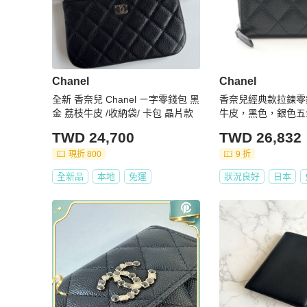
Chanel
Chanel
全新 香奈兒 Chanel ㄧ字零錢包 黑
香奈兒經典款拉鍊零
金 荔枝牛皮 /收納袋/ 卡包 晶片款
牛皮，黑色，銀色五
TWD 24,700
TWD 26,832
現折 800
9 折
全新品
本地
免運
狀況良好
日本