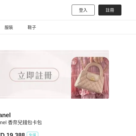
登入
註冊
服裝
鞋子
anel
anel 香奈兒錢包卡包
D 19,388
免運