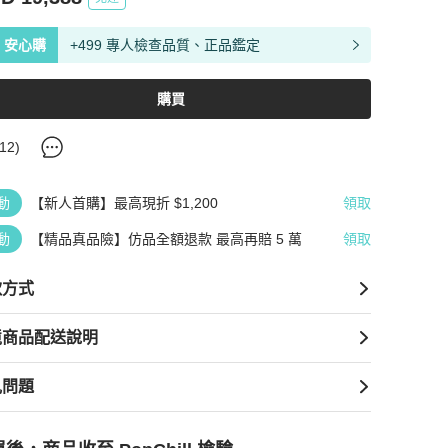
安心購
+499 專人檢查品質、正品鑑定
購買
12
)
動
【新人首購】最高現折 $1,200
領取
動
【精品真品險】仿品全額退款 最高再賠 5 萬
領取
款方式
境商品配送說明
見問題