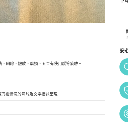
下單
安
Po
漬、細線、皺紋、磨損、五金有使用感等痕跡。
微瑕疵情況於照片及文字描述呈現