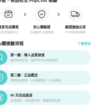
後，商品收至 PopChill 檢驗
買家完成購買
安心購驗證
驗證通過出貨
收貨至驗證中心
正品鑑定 品質檢查
平台發貨給買家
心購檢驗流程
了解更多
pChill拍拍圈正品驗證、安心購檢驗流程介紹
第一關：專人品質檢查
確認商品狀況、配件等 符合頁面描述
第二關：正品鑑定
專業鑑定團隊、AI 儀器鑑定、正品證書
90 天仿品退貨
出貨錄影、防掉換封條、雙重防護包裝