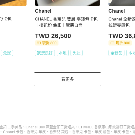
Chanel
Chanel
/卡包
CHANEL 香奈兒 雙層 零錢包卡包
Chanel 
｜櫻花粉 金釦｜康朋白盒
拉鏈零錢包
TWD 26,500
TWD 36,
現折 800
現折 800
免運
狀況良好
本地
免運
全新品
本
看更多
 金釦 二手美品
、
Chanel Boy 深藍金釦三折短夾
、
CHANEL 香檳銀山形紋鉚釘三折短夾
、
Chanel 卡包
、
香奈兒 羊皮
、
香奈兒 錢包
、
香奈兒 卡包
、
羊皮 錢包
、
羊皮 卡包
、