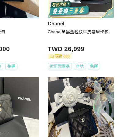
Chanel
卡包
Chanel🖤黑金粒紋牛皮雙層卡包
000
TWD 26,999
現折 800
地
免運
近新閒置品
本地
免運