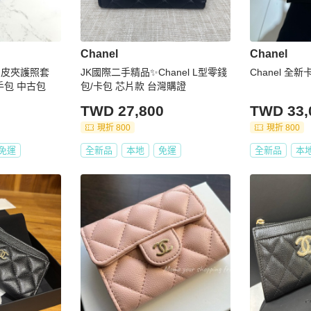
Chanel
Chanel
兩用皮夾護照套
JK國際二手精品✨Chanel L型零錢
Chanel 全新
手包 中古包
包/卡包 芯片款 台灣購證
TWD 27,800
TWD 33,
現折 800
現折 800
免運
全新品
本地
免運
全新品
本