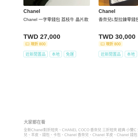
Chanel
Chanel
Chanel 一字零錢包 荔枝牛 晶片款
香奈兒L型拉鍊零錢包
TWD 27,000
TWD 30,000
現折 800
現折 800
近新閒置品
本地
免運
近新閒置品
本地
大家都在看
全新Chanel對折短夾
、
CHANEL COCO 香奈兒 三折短夾 經典 小雙C
兒
、
羊皮
、
錢包
、
卡包
、
Chanel 香奈兒
、
Chanel 羊皮
、
Chanel 錢包