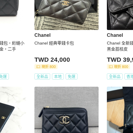
Chanel
Chanel
錢包，絎縫小
Chanel 經典零錢卡包
Chanel 全
金，二手
黑金荔枝皮
TWD 24,000
TWD 39,
現折 800
現折 800
免運
全新品
本地
免運
全新品
香