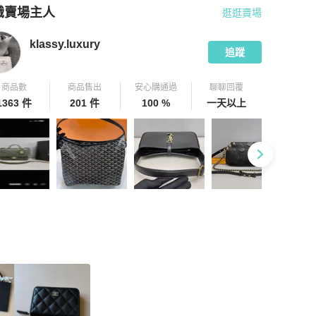
識賣場主人
逛逛賣場
pChill 拍拍圈嚴選賣家
klassy.luxury
介紹
klassy.luxury
追蹤
商品數
商品售出
安心購通過
聊聊回覆
1363 件
201 件
100 %
一天以上