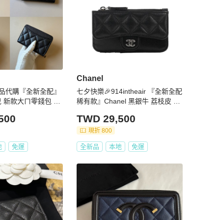
Chanel
air精品代購『全新全配』
七夕快樂🎉914intheair 『全新全配
奈兒 新款大ㄇ零錢包 黑
稀有款』Chanel 黑銀牛 荔枝皮 一
字零錢包 L型零錢包 卡包
500
TWD 29,500
現折 800
地
免運
全新品
本地
免運