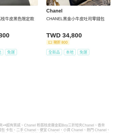
Chanel
全新荔枝牛皮黑色限定款
CHANEL黑金小牛皮吐司零錢包
800
TWD 34,800
現折 800
地
免運
全新品
本地
免運
🗝️超有質感
、
Chanel 粉荔枝皮霧金釦Boy三折短夾
Chanel
、
香奈
錢包 卡包
、
二手 Chanel
、
便宜 Chanel
、
小資 Chanel
、
熱門 Chanel
、