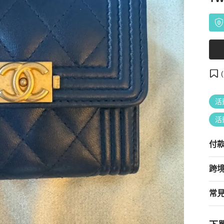
(
活
活
付
跨
常