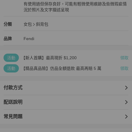
有使用過但保存良好，可能有輕微使用痕跡及些微瑕疵情
況於照片及文字描述呈現
狀況良好
Fendi
女包
分類資訊
分類
女包
斜背包
女包
/
斜背包
推薦
Fendi
Fendi
精品
推薦清單
女包
品牌介紹
品牌
Fendi
活動
【新人首購】最高現折 $1,200
領取
活動
【精品真品險】仿品全額退款 最高再賠 5 萬
領取
付款方式
配送說明
常見問題