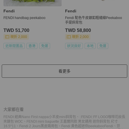
Fendi
Fendi
FENDI handbag peekaboo
Fendi 駝色牛皮銀釦粗縫線Peekaboo
手提斜背包
TWD 51,700
TWD 58,800
現折 2,000
現折 2,000
近新閒置品
香港
免運
狀況良好
本地
免運
看更多
大家都在看
FENDI 經典Nano First nappa小羊皮mini斜背包
、
::FENDI::FF LOGO咖啡花紋長
夾鏈包 WOC
、
FENDI mini baguette 王嘉爾同款 男女通用 迷你斜背包 尺寸
16.5*11
、
Fendi 2 Jours黑皮兩用包
、
Fendi 黃色超迷你peekaboo
Fendi
、
芬