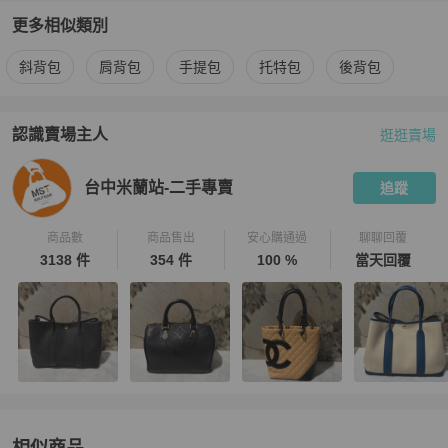
更多相似類別
更多
Fendi
女包
相似商品推薦
斜背包
肩背包
手提包
托特包
後背包
認識賣場主人
逛逛賣場
PopChill 拍拍圈嚴選賣家
台中米蘭站-二手專賣
介紹
台中米蘭站-二手專賣
追蹤
商品數
商品售出
安心購通過
聊聊回覆
3138 件
354 件
100 %
當天回覆