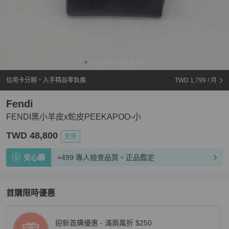
信用卡分期・入手精品零負擔
TWD 1,799
/ 月
Fendi
FENDI黑小羊皮x蛇皮PEEKAPOO-小
TWD 48,800
免運
安心購
+499 專人檢查品質、正品鑑定
首購限時優惠
迎新首購優惠 - 滿兩萬折 $250