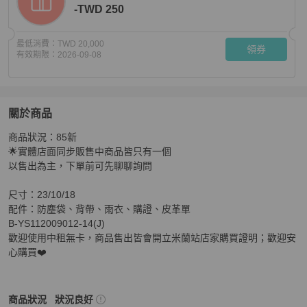
-TWD 250
最低消費：
TWD 20,000
領券
有效期限：
2026-09-08
關於商品
關於
商品狀況：85新

FENDI黑小羊皮x蛇皮PEEKAPOO-小
商品詳情與購買須
🌟實體店面同步販售中商品皆只有一個

以售出為主，下單前可先聊聊詢問

尺寸：23/10/18

配件：防塵袋、背帶、雨衣、購證、皮革單

B-YS112009012-14(J)

歡迎使用中租無卡，商品售出皆會開立米蘭站店家購買證明；歡迎安
心購買❤️
Fendi
女包
商品狀態與細節
商品狀況
狀況良好