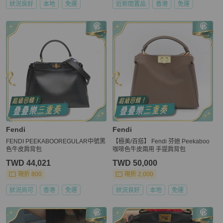
狀況良好
本地
免運
近新閒置品
香港
免運
Fendi
Fendi
FENDI PEEKABOOREGULAR中號黑
【極美/百搭】 Fendi 芬迪 Peekaboo
色牛皮肩背包
咖啡色牛皮兩用 手提肩背包
TWD 44,021
TWD 50,000
現折 800
現折 2,000
狀況尚可
香港
免運
狀況良好
本地
免運