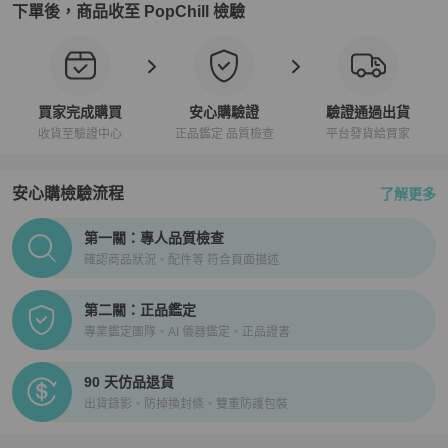
下單後，商品收至 PopChill 檢驗
買家完成購買
安心購驗證
驗證通過出貨
收貨至驗證中心
正品鑑定 品質檢查
平台發貨給買家
安心購檢驗流程
了解更多
PopChill拍拍圈正品驗證、安心購檢驗流程介紹
第一關：專人品質檢查
確認商品狀況、配件等 符合頁面描述
第二關：正品鑑定
專業鑑定團隊、AI 儀器鑑定、正品證書
90 天仿品退貨
出貨錄影、防掉換封條、雙重防護包裝