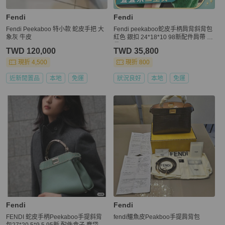
Fendi
Fendi
Fendi Peekaboo 特小款 蛇皮手把 大
Fendi peekaboo蛇皮手柄肩背斜背包
象灰 牛皮
紅色 銀扣 24*18*10 98新配件肩帶 塵
袋
TWD 120,000
TWD 35,800
現折 4,500
現折 800
近新閒置品
本地
免運
狀況良好
本地
免運
Fendi
Fendi
FENDI 蛇皮手柄Peekaboo手提斜背
fendi鱷魚皮Peakboo手提肩背包
包27*20.5*9.5 95新 配件盒子 塵袋