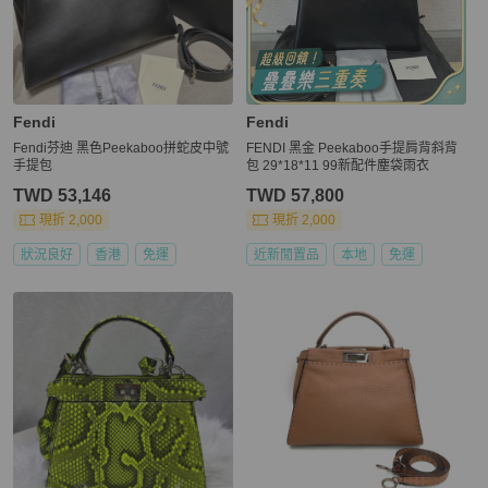
Fendi
Fendi
Fendi芬迪 黑色Peekaboo拼蛇皮中號
FENDI 黑金 Peekaboo手提肩背斜背
手提包
包 29*18*11 99新配件塵袋雨衣
TWD 53,146
TWD 57,800
現折 2,000
現折 2,000
狀況良好
香港
免運
近新閒置品
本地
免運