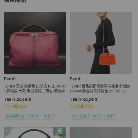
相似商品
更多相似
Fendi
女包
推薦精品
Fendi
Fendi
FENDI 芬迪 桃紫色 山羊皮 PEEKABO
FENDI 橙色銀扣限量款羊羔毛小號pe
O躲貓貓 大款 手提斜背二用包/購物袋
ekaboo手提肩背斜背包 25*18*12 9
新 配件塵袋
TWD 44,600
TWD 34,800
現折 800
現折 800
近新閒置品
本地
免運
狀況良好
本地
免運