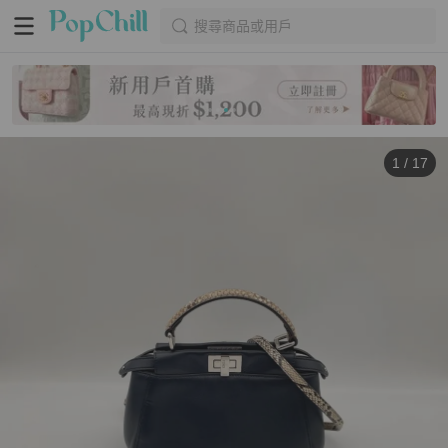
搜尋商品或用戶
1
/
17