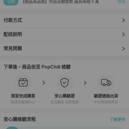
活動
【精品真品險】仿品全額退款 最高再賠 5 萬
領取
付款方式
配送說明
常見問題
下單後，商品收至 PopChill 檢驗
買家完成購買
安心購驗證
驗證通過出貨
收貨至驗證中心
正品鑑定 品質檢查
平台發貨給買家
安心購檢驗流程
了解更多