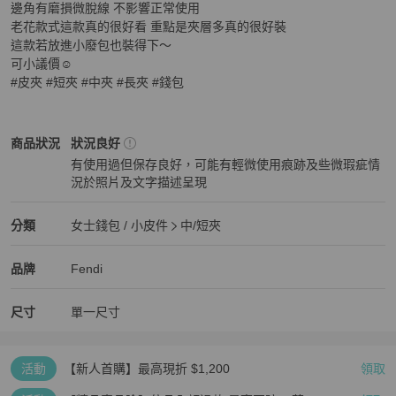
邊角有磨損微脫線 不影響正常使用

老花款式這款真的很好看 重點是夾層多真的很好裝

這款若放進小廢包也裝得下～

可小議價☺️

#皮夾 #短夾 #中夾 #長夾 #錢包
Fendi
女士錢包 / 小皮件
商品狀態與細節
商品狀況
狀況良好
有使用過但保存良好，可能有輕微使用痕跡及些微瑕疵情
況於照片及文字描述呈現
狀況良好
Fendi
女士錢包 / 小皮件
分類資訊
分類
女士錢包 / 小皮件
中/短夾
女士錢包 / 小皮件
/
中/短夾
推薦
Fendi
Fendi
精品
推薦清單
女士錢包 / 小皮件
品牌介紹
品牌
Fendi
尺寸
單一尺寸
活動
【新人首購】最高現折 $1,200
領取