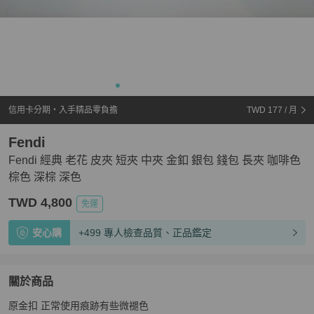
信用卡分期・入手精品零負擔
TWD 177
/ 月
Fendi
Fendi 經典 老花 皮夾 短夾 中夾 金釦 銀包 錢包 長夾 咖啡色
棕色 深棕 深色
TWD 4,800
免運
安心購
+499 專人檢查品質、正品鑑定
關於商品
關於
原金扣 正常使用痕跡有些微褪色 

Fendi 經典 老花 皮夾 短夾 中夾 金釦 銀包 錢包 長夾 咖