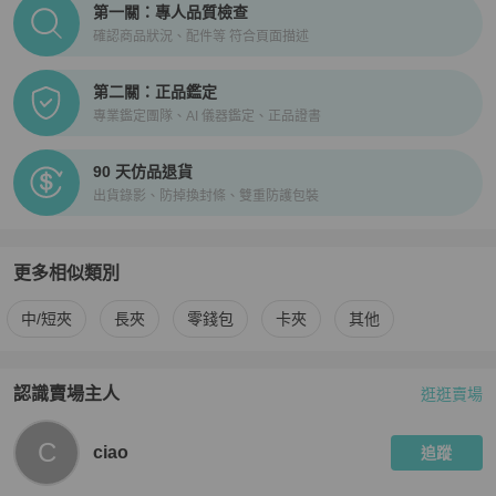
PopChill拍拍圈正品驗證、安心購檢驗流程介紹
第一關：專人品質檢查
確認商品狀況、配件等 符合頁面描述
第二關：正品鑑定
專業鑑定團隊、AI 儀器鑑定、正品證書
90 天仿品退貨
出貨錄影、防掉換封條、雙重防護包裝
更多相似類別
更多
Fendi
女士錢包 / 小皮件
相似商品推薦
中/短夾
長夾
零錢包
卡夾
其他
認識賣場主人
逛逛賣場
PopChill 拍拍圈嚴選賣家
ciao
介紹
C
ciao
追蹤