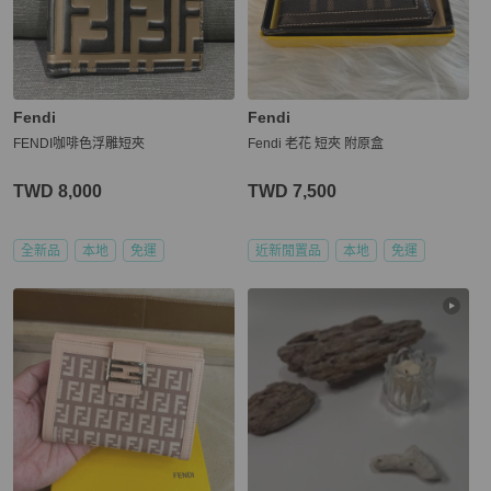
Fendi
Fendi
FENDI咖啡色浮雕短夾
Fendi 老花 短夾 附原盒
TWD 8,000
TWD 7,500
全新品
本地
免運
近新閒置品
本地
免運