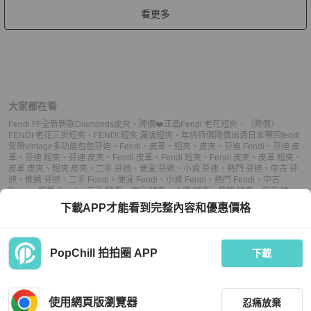
看更多
大家都在看
Fendi FF全新新款Diamonds皮夾
、
降價❤️正品Fendi 老花短夾
、
（降價）
FENDI 老花三折短夾
、
FENDI 短夾 滿版短夾
、
年終特價降價出清日本帶回fendi
背帶vintage多功能包包
芬迪
、
Fendi
、
皮革
、
短夾
、
皮夾
、
芬迪 Fendi
、
芬迪 皮
革
、
芬迪 短夾
、
芬迪 皮夾
、
Fendi 皮革
、
Fendi 短夾
、
Fendi 皮夾
、
皮革 短夾
、
皮革 皮夾
、
短夾 皮夾
、
二手 芬迪
、
便宜 芬迪
、
小資 芬迪
、
熱門 芬迪
、
中古 芬
迪
、
推薦 芬迪
、
二手 Fendi
、
便宜 Fendi
、
小資 Fendi
、
熱門 Fendi
、
中古
Fendi
、
推薦 Fendi
、
二手 短夾
、
便宜 短夾
、
小資 短夾
、
熱門 短夾
、
中古 短
夾
、
推薦 短夾
、
二手 皮夾
、
便宜 皮夾
、
小資 皮夾
、
熱門 皮夾
、
中古 皮夾
、
推
下載APP才能看到完整內容和優惠價格
薦 皮夾
PopChill 拍拍圈 APP
下載
上架
使用網頁版瀏覽器
忍痛放棄