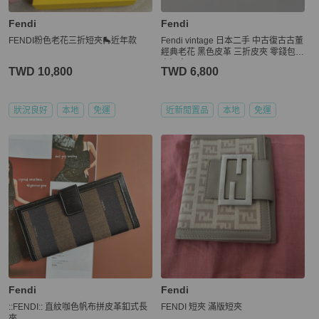
Fendi
Fendi
FENDI粉色老花三折短夾🛼近年款
Fendi vintage 日本二手 中古復古古董
經典老花 黑色皮革 三折皮夾 零錢包中
夾短夾
TWD 10,800
TWD 6,800
狀況良好
本地
免運
近新閒置品
本地
免運
Fendi
Fendi
::FENDI:: 直紋咖色帆布拼皮革釦式長
FENDI 短夾 滿版短夾
夾