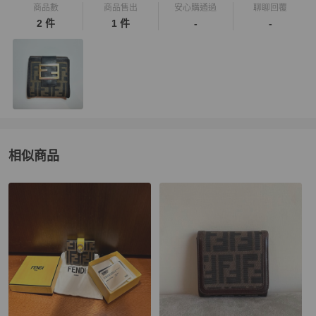
商品數
商品售出
安心購通過
聊聊回覆
2 件
1 件
-
-
相似商品
更多相似
Fendi
女士錢包 / 小皮件
推薦精品