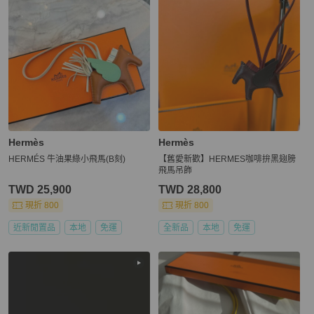
Hermès
Hermès
HERMÉS 牛油果綠小飛馬(B刻)
【舊愛新歡】️HERMES咖啡拚黑翅膀
飛馬吊飾
TWD 25,900
TWD 28,800
現折 800
現折 800
近新閒置品
本地
免運
全新品
本地
免運