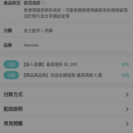
Hermès
女士配件
商品狀態與細節
商品狀況
狀況良好
有使用過但保存良好，可能有輕微使用痕跡及些微瑕疵情
況於照片及文字描述呈現
狀況良好
Hermès
女士配件
分類資訊
分類
女士配件
吊飾
女士配件
/
吊飾
推薦
Hermès
Hermès
精品
推薦清單
女士配件
品牌介紹
品牌
Hermès
活動
【新人首購】最高現折 $1,200
領取
活動
【精品真品險】仿品全額退款 最高再賠 5 萬
領取
付款方式
配送說明
常見問題