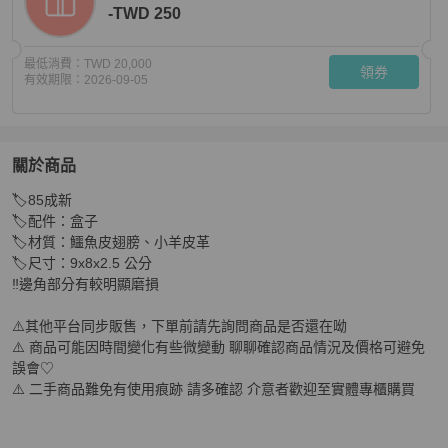
-TWD 250
最低消費：
TWD 20,000
領券
有效期限：
2026-09-05
關於商品
關於
🏷️85成新

Hermes奶茶色鱷魚皮翅膀小飛馬
商品詳情與購買須知
🏷️配件：盒子

🏷️材質：鱷魚皮翅膀、小羊皮革

🏷️尺寸：9x8x2.5 公分

‼️邊角部分有較明顯磨損

⚠️其他平台同步販售，下單前請先詢問商品是否還在呦

⚠️ 商品可能因時間變化有些微變動 聊聊確認商品情況及價格可避免
誤會♡

⚠️ 二手商品難免有使用痕跡 請多確認 介意者歡迎至實體專櫃購買