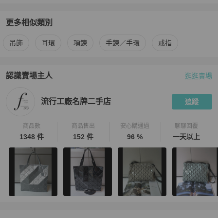
更多相似類別
更多
Hermès
女士配件
相似商品推薦
吊飾
耳環
項鍊
手鍊／手環
戒指
認識賣場主人
逛逛賣場
PopChill 拍拍圈嚴選賣家
流行工廠名牌二手店
介紹
流行工廠名牌二手店
追蹤
商品數
商品售出
安心購通過
聊聊回覆
1348 件
152 件
96 %
一天以上