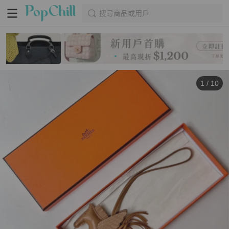
搜尋商品或用戶
1
/
10