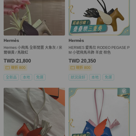
Hermès
Hermès
Hermes 小飛馬 全新閒置 大象灰 / 米
HERMES 愛馬仕 RODEO PEGASE P
爾頓黃 / 馬鞍紅
M 小號飛馬吊飾 羊皮 棕色
TWD 21,800
TWD 20,350
現折 800
現折 800
全新品
本地
免運
狀況良好
本地
免運