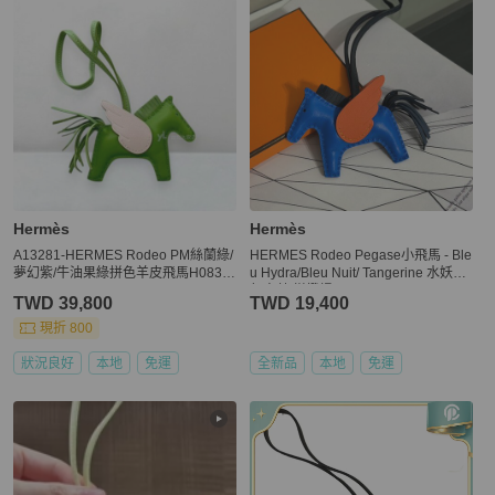
Hermès
Hermès
A13281-HERMES Rodeo PM絲蘭綠/
HERMES Rodeo Pegase小飛馬 - Ble
夢幻紫/牛油果綠拼色羊皮飛馬H0830
u Hydra/Bleu Nuit/ Tangerine 水妖藍/
10
午夜藍/柑橙橘 G
TWD 39,800
TWD 19,400
現折 800
狀況良好
本地
免運
全新品
本地
免運