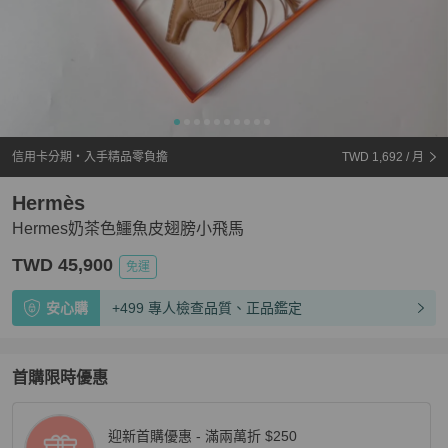
信用卡分期・入手精品零負擔
TWD 1,692
/ 月
Hermès
Hermes奶茶色鱷魚皮翅膀小飛馬
TWD 45,900
免運
安心購
+499 專人檢查品質、正品鑑定
首購限時優惠
迎新首購優惠 - 滿兩萬折 $250