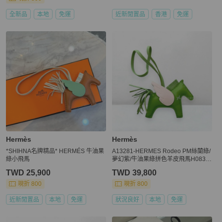
全新品
本地
免運
近新閒置品
香港
免運
Hermès
Hermès
*SHIHNA名牌精品* HERMÉS 牛油果
A13281-HERMES Rodeo PM絲蘭綠/
綠小飛馬
夢幻紫/牛油果綠拼色羊皮飛馬H0830
10
TWD 25,900
TWD 39,800
現折 800
現折 800
近新閒置品
本地
免運
狀況良好
本地
免運