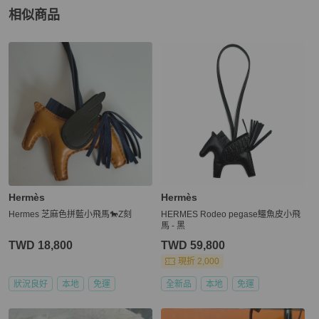
相似商品
更多相似
Hermès
女士配件
推薦精品
Hermès
Hermès
Hermes 芝麻色拼藍小飛馬🐎Z刻
HERMES Rodeo pegase鱷魚皮小飛
馬 - 黑
TWD 18,800
TWD 59,800
現折 2,000
狀況良好
本地
免運
全新品
本地
免運