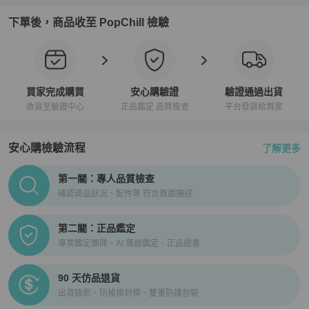
下單後，商品收至 PopChill 檢驗
買家完成購買
安心購驗證
驗證通過出貨
收貨至驗證中心
正品鑑定 品質檢查
平台發貨給買家
安心購檢驗流程
了解更多
PopChill拍拍圈正品驗證、安心購檢驗流程介紹
第一關：專人品質檢查
確認商品狀況、配件等 符合頁面描述
第二關：正品鑑定
專業鑑定團隊、AI 儀器鑑定、正品證書
90 天仿品退貨
出貨錄影、防掉換封條、雙重防護包裝