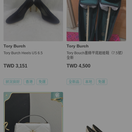
Tory Burch
Tory Burch
Tory Burch Heels US 6.5
Tory Bouch墨綠平底娃娃鞋（7.5號）
全新
TWD 3,151
TWD 4,500
狀況良好
香港
免運
全新品
本地
免運