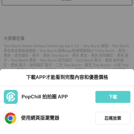
大家都在看
Tory Burch Shoes chelsea 50mm cap-top 6 1/2
、
Tory Burch 跟鞋
、
Tory Burch
黑色真皮寬版高跟鞋
、
Tory Burch 經典logo粉膚粗跟鞋#7.5
Tory Burch
、
黑色
、
麂皮
、
迷你鉚釘
、
鞋子
、
黑色 Tory Burch
、
黑色 麂皮
、
黑色 迷你鉚釘
、
黑色 鞋
子
、
Tory Burch 麂皮
、
Tory Burch 迷你鉚釘
、
Tory Burch 鞋子
、
麂皮 迷你鉚
釘
、
麂皮 鞋子
、
迷你鉚釘 鞋子
、
二手 Tory Burch
、
便宜 Tory Burch
、
小資 Tory
Burch
、
熱門 Tory Burch
、
中古 Tory Burch
、
推薦 Tory Burch
、
二手 迷你鉚釘
、
便宜 迷你鉚釘
、
小資 迷你鉚釘
、
熱門 迷你鉚釘
、
中古 迷你鉚釘
、
推薦 迷你鉚
下載APP才能看到完整內容和優惠價格
釘
、
二手 鞋子
、
便宜 鞋子
、
小資 鞋子
、
熱門 鞋子
、
中古 鞋子
、
推薦 鞋子
PopChill 拍拍圈 APP
下載
上架
使用網頁版瀏覽器
忍痛放棄