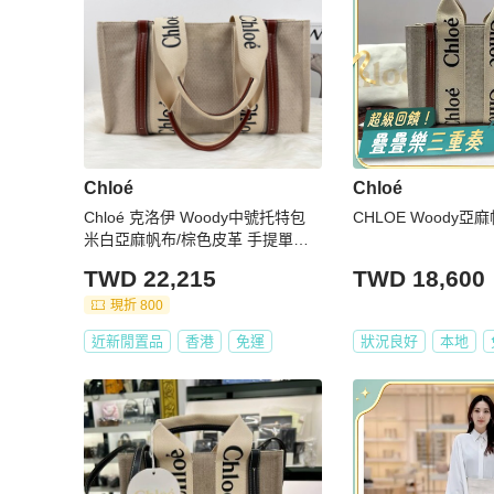
Chloé
Chloé
Chloé 克洛伊 Woody中號托特包
CHLOE Woody
米白亞麻帆布/棕色皮革 手提單肩
包 尺寸：37-12-26
TWD 22,215
TWD 18,600
現折 800
近新閒置品
香港
免運
狀況良好
本地