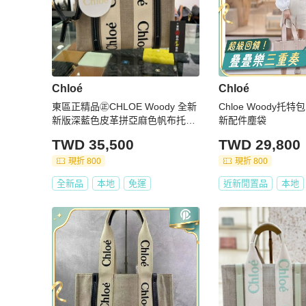
Chloé
Chloé
東區正精品㊣CHLOE Woody 全新
Chloe Woody托特包 
新版深藍色皮革拼亞麻色帆布托特
新配件塵袋
包手提包背帶斜背包兩用包小款 R
TWD 35,500
TWD 29,800
Z5836
現折 800
現折 800
全新品
本地
免運
近新閒置品
本地