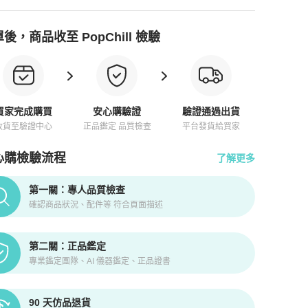
後，商品收至 PopChill 檢驗
買家完成購買
安心購驗證
驗證通過出貨
收貨至驗證中心
正品鑑定 品質檢查
平台發貨給買家
心購檢驗流程
了解更多
pChill拍拍圈正品驗證、安心購檢驗流程介紹
第一關：專人品質檢查
確認商品狀況、配件等 符合頁面描述
第二關：正品鑑定
專業鑑定團隊、AI 儀器鑑定、正品證書
90 天仿品退貨