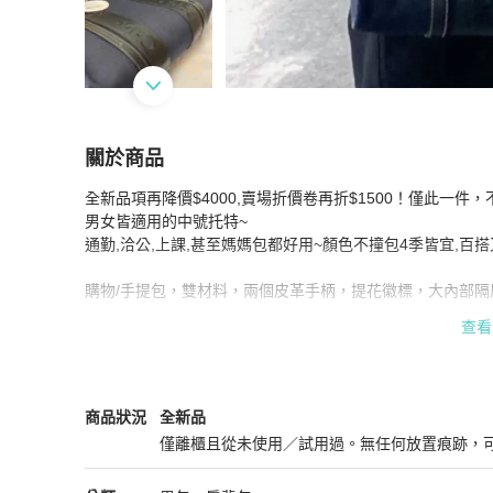
關於商品
關於
全新品項再降價$4000,賣場折價卷再折$1500！僅此一件，
全新Chloe Woody 中號藏青色托特包
商品詳情
男女皆適用的中號托特~

通勤,洽公,上課,甚至媽媽包都好用~顏色不撞包4季皆宜,百搭
購物/手提包，雙材料，兩個皮革手柄，提花徽標，大內部隔
材質：主布料：100% 亞麻/次要布料：100% 小牛皮/內襯：10
查看
顏色: 深牛仔布

生產國: 義大利

商品尺寸：寬度 37 公分，高度 26 公分，深度 12 公分。1
附有原廠防塵袋|原廠保證卡|吊牌

Chloé
男包
商品狀態與細節
商品狀況
全新品
僅離櫃且從未使用／試用過。無任何放置痕跡，
全新品
【真偽鑑定保障】
