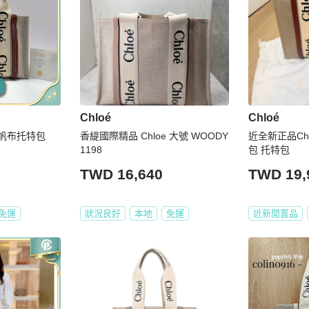
Chloé
Chloé
亞麻帆布托特包
香緹國際精品 Chloe 大號 WOODY
近全新正品Chl
1198
包 托特包
TWD 16,640
TWD 19,
免運
狀況良好
本地
免運
近新閒置品