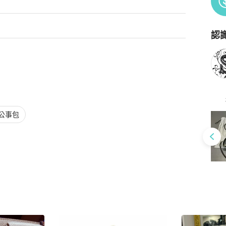


運費。商品價格已含關稅，國際運費，無其他隱藏成本

認
Po
公事包