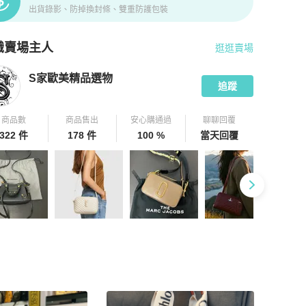
出貨錄影、防掉換封條、雙重防護包裝
識賣場主人
逛逛賣場
pChill 拍拍圈嚴選賣家
S家歐美精品選物
介紹
S家歐美精品選物
追蹤
商品數
商品售出
安心購通過
聊聊回覆
322 件
178 件
100 %
當天回覆