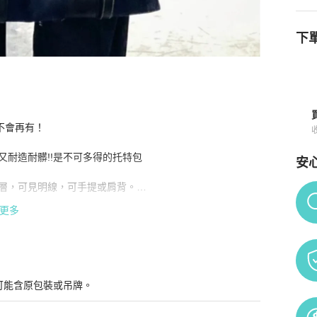
下單
不會再有！

與購買須知
又耐造耐髒!!是不可多得的托特包

安
層，可見明線，可手提或肩背。

Po
0% 亞麻

更多
3吋筆電都可放

可能含原包裝或吊牌。