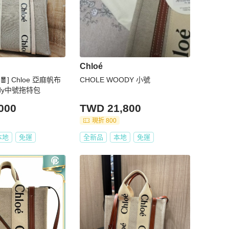
Chloé
] Chloe 亞麻帆布
CHOLE WOODY 小號
dy中號拖特包
000
TWD 21,800
現折 800
本地
免運
全新品
本地
免運