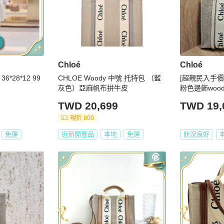
Chloé
Chloé
36*28*12 99
CHLOE Woody 中號 托特包 （藍
[超親民入手價
灰色）亞麻帆布拼牛皮
粉色邊飾woo
TWD 20,699
TWD 19,
現折 800
免運
近新閒置品
本地
免運
狀況良好