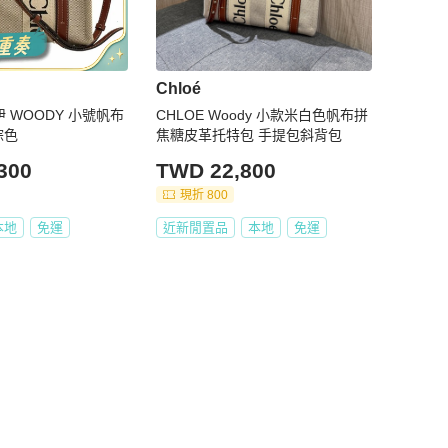
Chloé
伊 WOODY 小號帆布
CHLOE Woody 小款米白色帆布拼
棕色
焦糖皮革托特包 手提包斜背包
300
TWD 22,800
現折 800
本地
免運
近新閒置品
本地
免運