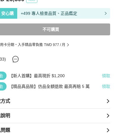
安心購
+499 專人檢查品質、正品鑑定
不可購買
用卡分期・入手精品零負擔
TWD 977
/ 月
33
)
動
【新人首購】最高現折 $1,200
領取
動
【精品真品險】仿品全額退款 最高再賠 5 萬
領取
款方式
送說明
見問題