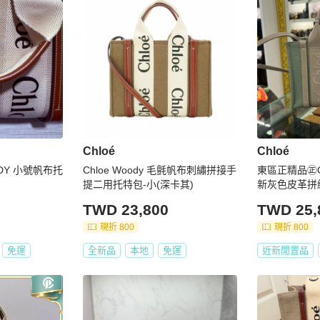
Chloé
Chloé
ODY 小號帆布托
Chloe Woody 毛氈帆布刺繡拼接手
東區正精品㊣CH
提二用托特包-小(深卡其)
新灰色皮革拼
包背帶斜背包兩
TWD 23,800
TWD 25,
現折 800
現折 800
免運
全新品
本地
免運
近新閒置品