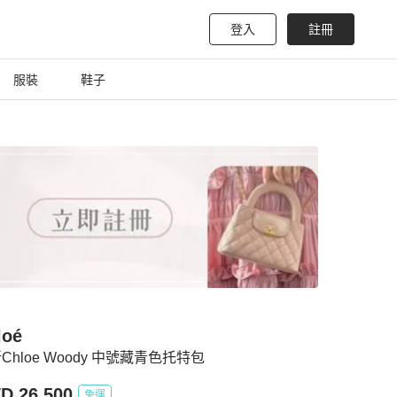
登入
註冊
服裝
鞋子
loé
Chloe Woody 中號藏青色托特包
D 26,500
免運