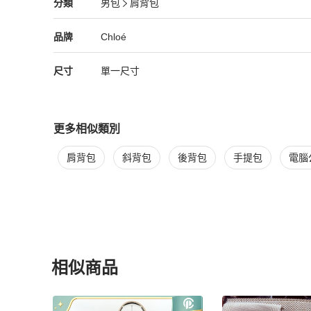
Chloé
男包
分類資訊
分類
男包
肩背包
商品為全新品非二手商品，下單後會由拍拍圈收取做正品驗證
男包
/
肩背包
推薦
【費用相關】

Chloé
Chloé
精品
推薦清單
男包
品牌介紹
品牌
Chloé
台灣買家無跨境電商繁雜的手續，無須繳納任何關稅，免國際
香港買家會再加上匯差,手續費以及運費和安心購鑑定費用

尺寸
單一尺寸
#帆布包#上班日#通勤
更多相似類別
更多
Chloé
男包
相似商品推薦
肩背包
斜背包
後背包
手提包
電腦
相似商品
更多相似
Chloé
男包
推薦精品