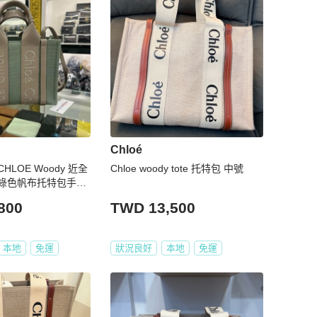
Chloé
LOE Woody 近全
Chloe woody tote 托特包 中號
綠色帆布托特包手提
用包小款 RZ6494
800
TWD 13,500
本地
免運
狀況良好
本地
免運