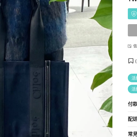
信
(
活
活
付
配
常