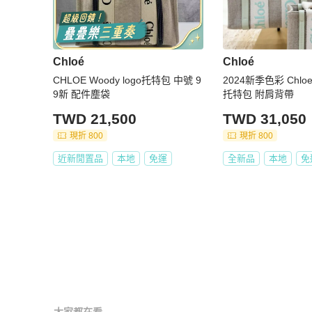
Chloé
Chloé
CHLOE Woody logo托特包 中號 9
2024新季色彩 Chloe
9新 配件塵袋
托特包 附肩背帶
TWD 21,500
TWD 31,050
現折 800
現折 800
近新閒置品
本地
免運
全新品
本地
免