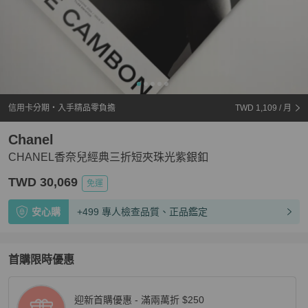
信用卡分期・入手精品零負擔
TWD 1,109
/ 月
Chanel
CHANEL香奈兒經典三折短夾珠光紫銀釦
TWD 30,069
免運
安心購
+499 專人檢查品質、正品鑑定
首購限時優惠
迎新首購優惠 - 滿兩萬折 $250