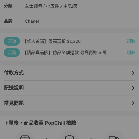
Chanel
女士錢包 / 小皮件
分類資訊
分類
女士錢包 / 小皮件
中/短夾
女士錢包 / 小皮件
/
中/短夾
推薦
Chanel
Chanel
精品
推薦清單
女士錢包 / 小皮件
品牌介紹
品牌
Chanel
活動
【新人首購】最高現折 $1,200
領取
活動
【精品真品險】仿品全額退款 最高再賠 5 萬
領取
付款方式
配送說明
常見問題
下單後，商品收至 PopChill 檢驗