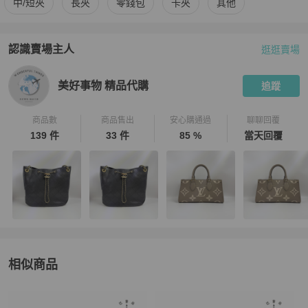
中/短夾
長夾
零錢包
卡夾
其他
認識賣場主人
逛逛賣場
PopChill 拍拍圈嚴選賣家
美好事物 精品代購
介紹
美好事物 精品代購
追蹤
商品數
商品售出
安心購通過
聊聊回覆
139 件
33 件
85 %
當天回覆
相似商品
更多相似
Chanel
女士錢包 / 小皮件
推薦精品