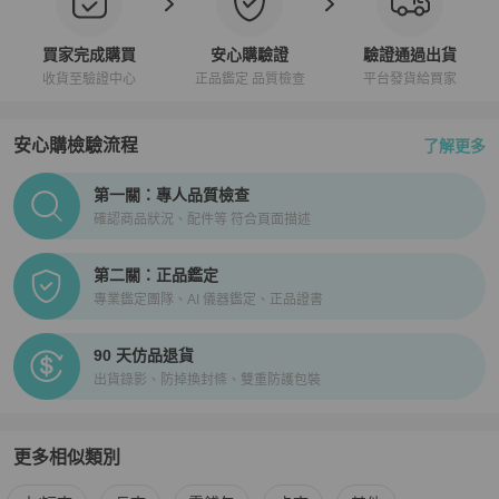
買家完成購買
安心購驗證
驗證通過出貨
收貨至驗證中心
正品鑑定 品質檢查
平台發貨給買家
安心購檢驗流程
了解更多
PopChill拍拍圈正品驗證、安心購檢驗流程介紹
第一關：專人品質檢查
確認商品狀況、配件等 符合頁面描述
第二關：正品鑑定
專業鑑定團隊、AI 儀器鑑定、正品證書
90 天仿品退貨
出貨錄影、防掉換封條、雙重防護包裝
更多相似類別
更多
Chanel
女士錢包 / 小皮件
相似商品推薦