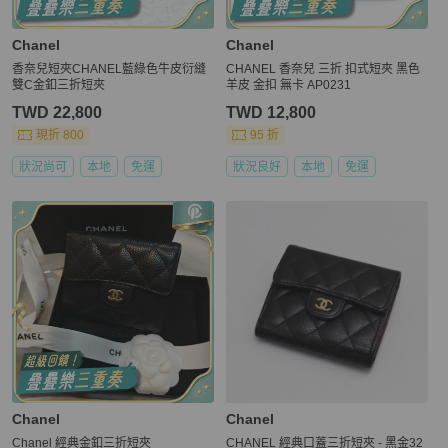
Chanel
Chanel
香奈兒短夾CHANEL藍綠色牛皮衍縫
CHANEL 香奈兒 三折 扣式短夾 黑色
雙C金釦三折短夾
羊皮 金扣 無卡 AP0231
TWD 22,800
TWD 12,800
現折 800
95 折
狀況尚可
本地
免運
狀況良好
本地
免運
Chanel
Chanel
Chanel 經典金釦三折短夾
CHANEL 經典口蓋三折短夾 - 黑金32