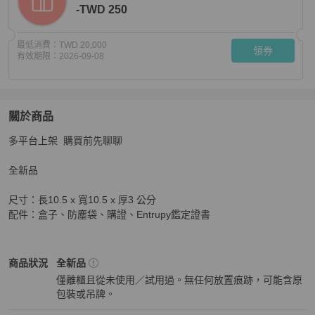
-TWD 250
最低消費：
TWD 20,000
領券
有效期限：
2026-09-08
關於商品
關於
多平台上架  購買前先聊聊

CHANEL香奈兒經典三折短夾珠光紫銀釦
商品詳情與購買
全新品

尺寸：長10.5 x 寬10.5 x 厚3 公分

配件：盒子、防塵袋、購證、Entrupy鑑定證書
Chanel
女士錢包 / 小皮件
商品狀態與細節
商品狀況
全新品
僅離櫃且從未使用／試用過。無任何放置痕跡，可能含原
包裝或吊牌。
全新品