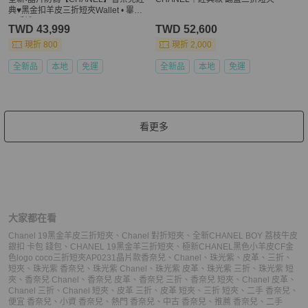
典♥︎黑金扣羊皮三折短夾Wallet • 畢業
入手禮
TWD 43,999
TWD 52,600
現折 800
現折 2,000
全新品
本地
免運
全新品
本地
免運
看更多
大家都在看
Chanel 19黑金羊皮三折短夾
、
Chanel 對折短夾
、
全新CHANEL BOY 荔枝牛皮
銀扣 卡包 錢包
、
CHANEL 19黑金羊三折短夾
、
極新CHANEL黑色小羊皮CF金
色logo coco三折短夾AP0231晶片款
香奈兒
、
Chanel
、
珠光紫
、
皮革
、
三折
、
短夾
、
珠光紫 香奈兒
、
珠光紫 Chanel
、
珠光紫 皮革
、
珠光紫 三折
、
珠光紫 短
夾
、
香奈兒 Chanel
、
香奈兒 皮革
、
香奈兒 三折
、
香奈兒 短夾
、
Chanel 皮革
、
Chanel 三折
、
Chanel 短夾
、
皮革 三折
、
皮革 短夾
、
三折 短夾
、
二手 香奈兒
、
便宜 香奈兒
、
小資 香奈兒
、
熱門 香奈兒
、
中古 香奈兒
、
推薦 香奈兒
、
二手