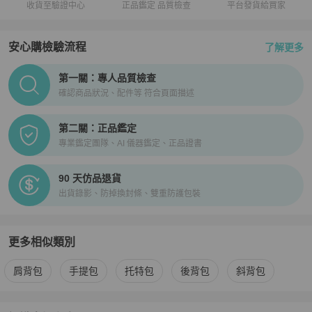
收貨至驗證中心
正品鑑定 品質檢查
平台發貨給買家
安心購檢驗流程
了解更多
PopChill拍拍圈正品驗證、安心購檢驗流程介紹
第一關：專人品質檢查
確認商品狀況、配件等 符合頁面描述
第二關：正品鑑定
專業鑑定團隊、AI 儀器鑑定、正品證書
90 天仿品退貨
出貨錄影、防掉換封條、雙重防護包裝
更多相似類別
更多
Valentino
女包
相似商品推薦
肩背包
手提包
托特包
後背包
斜背包