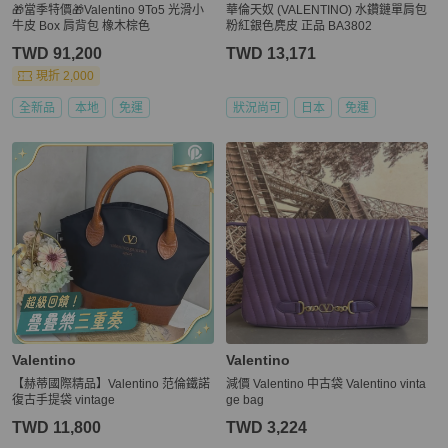
🎁當季特價🎁Valentino 9To5 光滑小
華倫天奴 (VALENTINO) 水鑽鏈單肩包
牛皮 Box 肩背包 橡木棕色
粉紅銀色麂皮 正品 BA3802
TWD 91,200
TWD 13,171
現折 2,000
全新品
本地
免運
狀況尚可
日本
免運
Valentino
Valentino
【赫蒂國際精品】Valentino 范倫鐵諾
減價 Valentino 中古袋 Valentino vinta
復古手提袋 vintage
ge bag
TWD 11,800
TWD 3,224