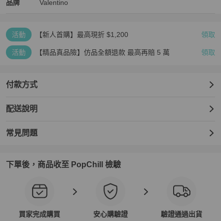
Valentino
Valentino
精品
推薦清單
女包
品牌介紹
品牌
Valentino
活動
【新人首購】最高現折 $1,200
領取
活動
【精品真品險】仿品全額退款 最高再賠 5 萬
領取
付款方式
配送說明
常見問題
下單後，商品收至 PopChill 檢驗
買家完成購買
安心購驗證
驗證通過出貨