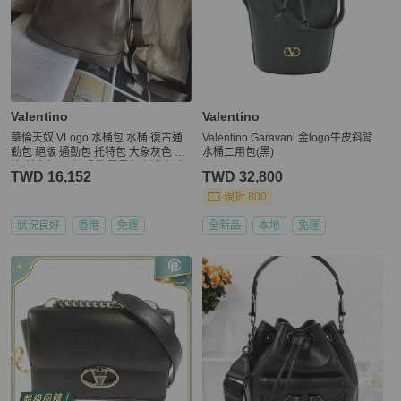
Valentino
Valentino
華倫天奴 VLogo 水桶包 水桶 復古通
Valentino Garavani 金logo牛皮斜背
勤包 絕版 通勤包 托特包 大象灰色 斜
水桶二用包(黑)
挎 斜背包 罕有 手袋 單肩包 側背包 包
TWD 16,152
TWD 32,800
古董包 托特包 Valentino Garavani bu
cket bag
現折 800
狀況良好
香港
免運
全新品
本地
免運