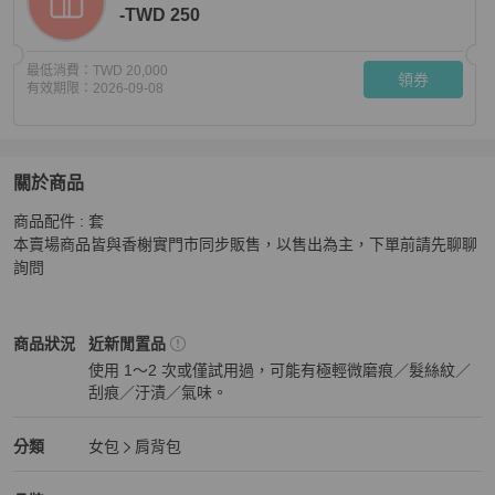
-TWD 250
最低消費：
TWD 20,000
領券
有效期限：
2026-09-08
關於商品
關於
商品配件 : 套 

VALENTINO VLogo 小羊皮束口金色鍊帶水桶包/粉膚*展
本賣場商品皆與香榭實門市同步販售，以售出為主，下單前請先聊聊
詢問
Valentino
女包
商品狀態與細節
商品狀況
近新閒置品
使用 1～2 次或僅試用過，可能有極輕微磨痕／髮絲紋／
刮痕／汙漬／氣味。
近新閒置品
Valentino
女包
分類資訊
分類
女包
肩背包
女包
/
肩背包
推薦