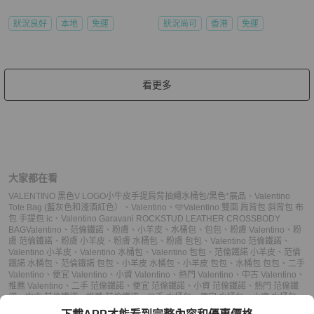
狀況良好
本地
免運
狀況尚可
香港
免運
看更多
大家都在看
VALENTINO 黑色V LOGO小牛皮手提肩背抽繩水桶包/黑色*展品
、
Valentino
Tote Bag (藍灰色和淺酒紅色）
、
Valentino
、
🩵Valentino 雙面 肩背包 斜背包 布
包 手提包 ic
、
Valentino Garavani ROCKSTUD LEATHER CROSSBODY
BAG
Valentino
、
范倫鐵諾
、
粉膚
、
小羊皮
、
水桶包
、
包包
、
粉膚 Valentino
、
粉
膚 范倫鐵諾
、
粉膚 小羊皮
、
粉膚 水桶包
、
粉膚 包包
、
Valentino 范倫鐵諾
、
Valentino 小羊皮
、
Valentino 水桶包
、
Valentino 包包
、
范倫鐵諾 小羊皮
、
范倫
鐵諾 水桶包
、
范倫鐵諾 包包
、
小羊皮 水桶包
、
小羊皮 包包
、
水桶包 包包
、
二手
Valentino
、
便宜 Valentino
、
小資 Valentino
、
熱門 Valentino
、
中古 Valentino
、
推薦 Valentino
、
二手 范倫鐵諾
、
便宜 范倫鐵諾
、
小資 范倫鐵諾
、
熱門 范倫鐵
諾
、
中古 范倫鐵諾
、
推薦 范倫鐵諾
、
二手 水桶包
、
便宜 水桶包
、
小資 水桶包
、
熱門 水桶包
、
中古 水桶包
、
推薦 水桶包
、
二手 包包
、
便宜 包包
、
小資 包包
、