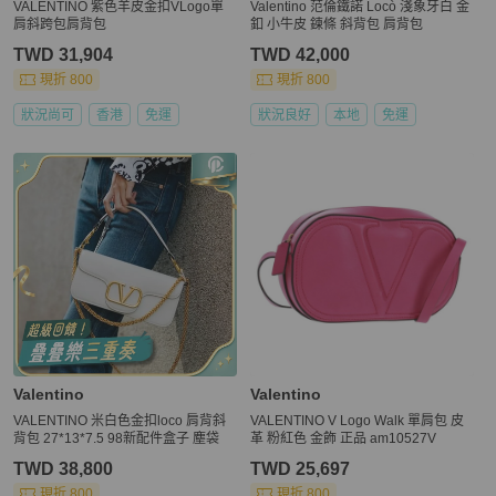
VALENTINO 紫色羊皮金扣VLogo單
Valentino 范倫鐵諾 Locò 淺象牙白 金
肩斜跨包肩背包
釦 小牛皮 鍊條 斜背包 肩背包
TWD 31,904
TWD 42,000
現折 800
現折 800
狀況尚可
香港
免運
狀況良好
本地
免運
Valentino
Valentino
VALENTINO 米白色金扣loco 肩背斜
VALENTINO V Logo Walk 單肩包 皮
背包 27*13*7.5 98新配件盒子 塵袋
革 粉紅色 金飾 正品 am10527V
TWD 38,800
TWD 25,697
現折 800
現折 800