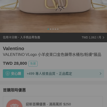
信用卡分期・入手精品零負擔
TWD 1,062
/ 月
Valentino
VALENTINO VLogo 小羊皮束口金色鍊帶水桶包/粉膚*展品
TWD 28,800
免運
安心購
+499 專人檢查品質、正品鑑定
首購限時優惠
迎新首購優惠 - 滿兩萬折 $250