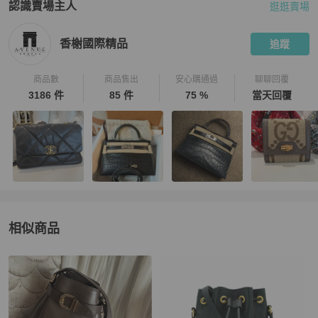
認識賣場主人
逛逛賣場
PopChill 拍拍圈嚴選賣家
香榭國際精品
介紹
香榭國際精品
追蹤
商品數
商品售出
安心購通過
聊聊回覆
3186 件
85 件
75 %
當天回覆
相似商品
更多相似
Valentino
女包
推薦精品