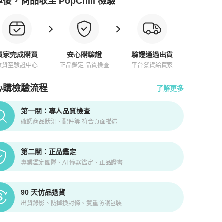
後，商品收至 PopChill 檢驗
買家完成購買
安心購驗證
驗證通過出貨
收貨至驗證中心
正品鑑定 品質檢查
平台發貨給買家
心購檢驗流程
了解更多
pChill拍拍圈正品驗證、安心購檢驗流程介紹
第一關：專人品質檢查
確認商品狀況、配件等 符合頁面描述
第二關：正品鑑定
專業鑑定團隊、AI 儀器鑑定、正品證書
90 天仿品退貨
出貨錄影、防掉換封條、雙重防護包裝