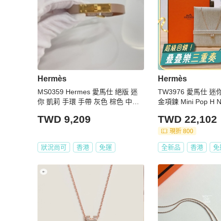
Hermès
Hermès
MS0359 Hermes 愛馬仕 絕版 迷
TW3976 愛馬仕 
你 凱莉 手環 手帶 灰色 棕色 中號
金項鍊 Mini Pop H N
Micro Kelly Bracelet Grey and Gol
TWD 9,209
TWD 22,102
d x GHW Size M
現折 800
狀況尚可
香港
免運
全新品
香港
免