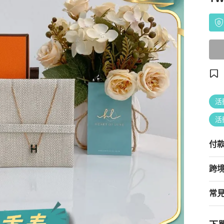
活
活
付
跨
常