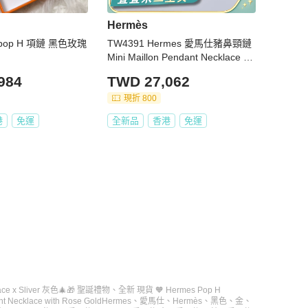
Hermès
i pop H 項鏈 黑色玫瑰
TW4391 Hermes 愛馬仕豬鼻頸鏈
Mini Maillon Pendant Necklace Bl
ack x RGHW
984
TWD 27,062
現折 800
港
免運
全新品
香港
免運
lace x Sliver 灰色🎄🎁 聖誕禮物
、
全新 現貨 🧡 Hermes Pop H
t Necklace with Rose Gold
Hermes
、
愛馬仕
、
Hermès
、
黑色
、
金
、