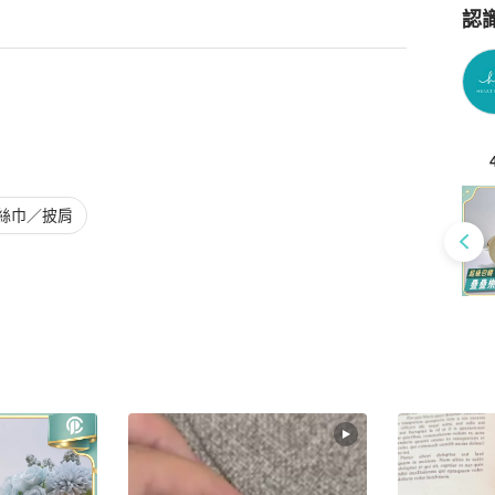
認
Po
絲巾／披肩