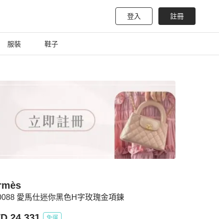
登入
註冊
服裝
鞋子
rmès
0088 愛馬仕迷你黑色H字玫瑰金項鍊
D 24,331
免運