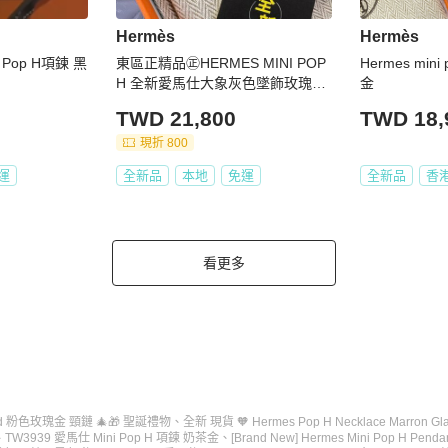
Hermès
Hermès
i Pop H項鍊 黑
東區正精品㊣HERMES MINI POP
Hermes min
H 全新愛馬仕大象灰色墜飾玫瑰金
金
鍊琺瑯立體鏤空項鍊迷你款 RZ632
TWD 21,800
TWD 18,
7
現折 800
運
全新品
本地
免運
全新品
香
看更多
segold 粉色玫瑰金 頸鏈 🎄🎁 聖誕禮物
、
全新 現貨 🧡 Hermes Pop H Necklace Marron G
、
TW3939 愛馬仕 Mini Pop H 項鍊 奶茶金
、
[Brand New] Hermes Mini Pop H Pendan