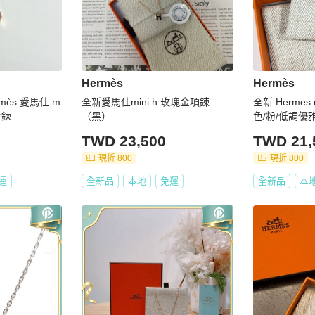
Hermès
Hermès
mès 愛馬仕 m
全新愛馬仕mini h 玫瑰金項鍊
全新 Hermes 
金鍊
（黑）
色/粉/低調優
TWD 23,500
TWD 21,
現折 800
現折 800
運
全新品
本地
免運
全新品
本