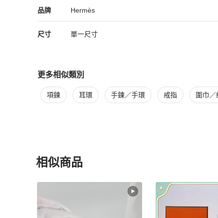
Hermès
Hermès
精品
推薦清單
女士配件
品牌介紹
品牌
Hermès
尺寸
單一尺寸
更多相似類別
更多
Hermès
女士配件
相似商品推薦
項鍊
耳環
手鍊／手環
戒指
圍巾／
相似商品
更多相似
Hermès
女士配件
推薦精品