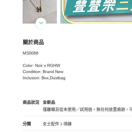
關於商品
關於
MS0088

MS0088 愛馬仕迷你黑色H字玫瑰金項鍊
商品詳
Color: Noir x RGHW

Condition: Brand New

Inclusion: Box,Dustbag
Hermès
女士配件
商品狀態與細節
商品狀況
全新品
僅離櫃且從未使用／試用過。無任何放置痕跡，
全新品
Hermès
女士配件
分類資訊
分類
女士配件
項鍊
女士配件
/
項鍊
推薦