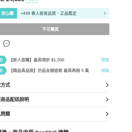
安心購
+499 專人檢查品質、正品鑑定
不可購買
動
【新人首購】最高現折 $1,200
領取
動
【精品真品險】仿品全額退款 最高再賠 5 萬
領取
款方式
境商品配送說明
見問題