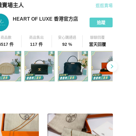
識賣場主人
逛逛賣場
pChill 拍拍圈嚴選賣家
HEART OF LUXE 香港官方店
介紹
HEART OF LUXE 香港官方店
追蹤
商品數
商品售出
安心購通過
聊聊回覆
4517 件
117 件
92 %
當天回覆