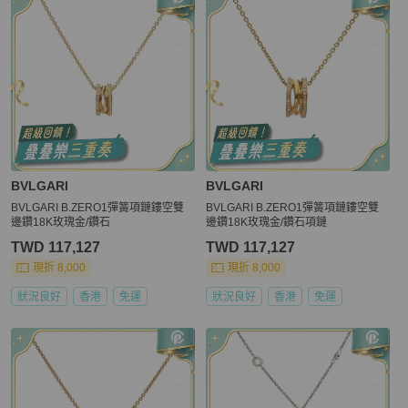
BVLGARI
BVLGARI
BVLGARI B.ZERO1彈簧項鏈鏤空雙
BVLGARI B.ZERO1彈簧項鏈鏤空雙
邊鑽18K玫瑰金/鑽石
邊鑽18K玫瑰金/鑽石項鏈
TWD 117,127
TWD 117,127
現折 8,000
現折 8,000
狀況良好
香港
免運
狀況良好
香港
免運