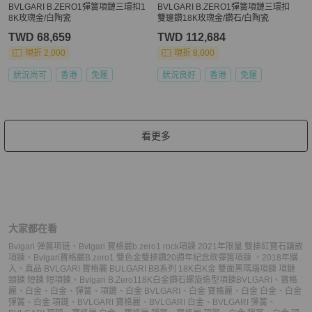
BVLGARI B.ZERO1彈簧項鏈三環扣1
BVLGARI B.ZERO1彈簧項鏈三環扣
8K玫瑰金/白陶瓷
雙邊鑽18K玫瑰金/鑽石/白陶瓷
TWD 68,659
TWD 112,684
現折 2,000
現折 8,000
狀況尚可
香港
免運
狀況良好
香港
免運
看更多
大家都在看
Bvlgari 弹簧项链
、
Bvlgari 寶格麗b.zero1 rock項鍊 2021年限量 雙排紅寶石鑲嵌
項鍊
、
Bvlgari寶格麗B.zero1 雙色金雙排鑽20週年紀念款彈簧項鍊 ，2018年購
入
、
真品 BVLGARI 寶格麗 BULGARI BB系列 18K白K金 雙面黑瑪瑙項鍊 項鏈
頸鍊 短鍊 短項鍊
、
Bvlgari B.Zero118K白金鑽石螺旋造型項鍊
BVLGARI
、
寶格
麗
、
白金
、
白金
、
彈簧
、
項鏈
、
白金 BVLGARI
、
白金 寶格麗
、
白金 白金
、
白金
彈簧
、
白金 項鏈
、
BVLGARI 寶格麗
、
BVLGARI 白金
、
BVLGARI 彈簧
、