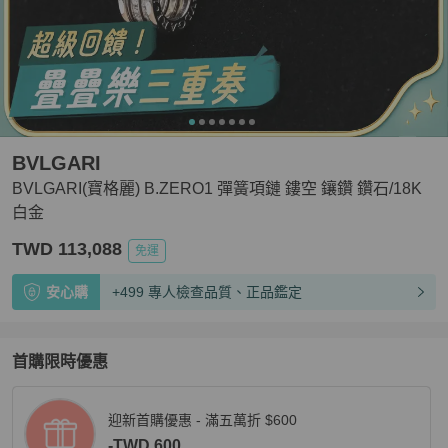
BVLGARI
BVLGARI(寶格麗) B.ZERO1 彈簧項鏈 鏤空 鑲鑽 鑽石/18K
白金
TWD 113,088
免運
安心購
+499 專人檢查品質、正品鑑定
首購限時優惠
迎新首購優惠 - 滿五萬折 $600
-TWD 600