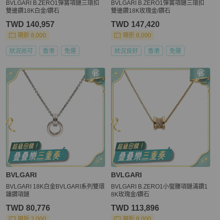
BVLGARI B.ZERO1彈簧項鏈三環扣
BVLGARI B.ZERO1彈簧項鏈三環扣
雙邊鑽18K白金/鑽石
雙邊鑽18K玫瑰金/鑽石
TWD 140,957
TWD 147,420
現折 8,000
現折 8,000
狀況尚可
香港
免運
狀況良好
香港
免運
BVLGARI
BVLGARI
BVLGARI 18K白金BVLGARI系列雙環
BVLGARI B.ZERO1小蠻腰項鏈滿鑽1
鑲鑽項鏈
8K玫瑰金/鑽石
TWD 80,776
TWD 113,896
現折 2,000
現折 8,000