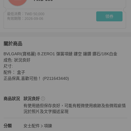
最低消費：
TWD 50,000
領券
有效期限：
2026-09-06
關於商品
關於
BVLGARI(寶格麗) B.ZERO1 彈簧項鏈 鏤空 鑲鑽 鑽石/18K白金

BVLGARI(寶格麗) B.ZERO1 彈簧項鏈 鏤空 鑲鑽 鑽石/1
成色: 狀況良好 

尺寸: 

配件： 盒子 

正品保真,喜歡可拍！ (P211643440)
BVLGARI
女士配件
商品狀態與細節
商品狀況
狀況良好
有使用過但保存良好，可能有輕微使用痕跡及些微瑕疵情
況於照片及文字描述呈現
狀況良好
BVLGARI
女士配件
分類資訊
分類
女士配件
項鍊