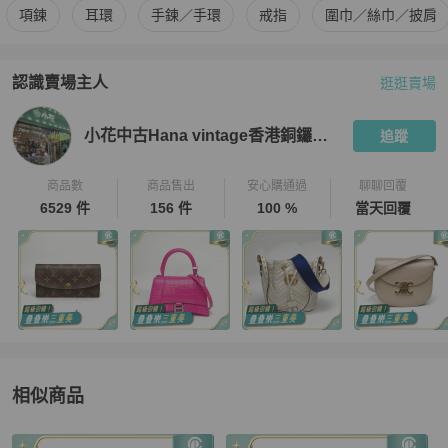
更多
BVLGARI
女士配件
相似商品推薦
項鍊
耳環
手鍊／手環
戒指
圍巾／絲巾／披肩
認識賣場主人
逛逛賣場
PopChill 拍拍圈嚴選賣家
小花中古Hana vintage香港銅鑼灣店
小花中古Hana vintage香港銅鑼灣店
追蹤
商品數
商品售出
安心購通過
聊聊回覆
6529 件
156 件
100 %
當天回覆
相似商品
更多相似
BVLGARI
女士配件
推薦精品