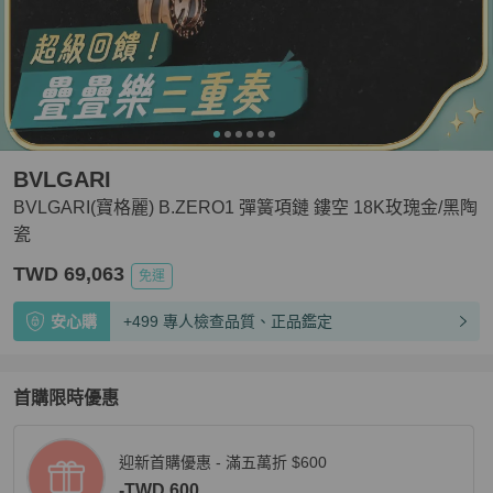
BVLGARI
BVLGARI(寶格麗) B.ZERO1 彈簧項鏈 鏤空 18K玫瑰金/黑陶
瓷
TWD 69,063
免運
安心購
+499 專人檢查品質、正品鑑定
首購限時優惠
迎新首購優惠 - 滿五萬折 $600
-TWD 600