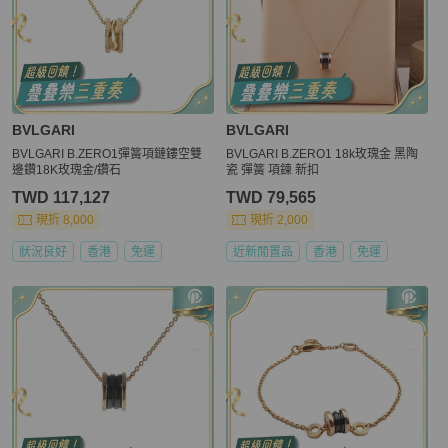
BVLGARI
BVLGARI
BVLGARI B.ZERO1彈簧項鏈鏤空雙
BVLGARI B.ZERO1 18k玫瑰金 黑陶
邊鑽18K玫瑰金/鑽石
瓷 彈簧 項鍊 新扣
TWD 117,127
TWD 79,565
現折 8,000
現折 2,000
狀況良好
香港
免運
近新閒置品
香港
免運