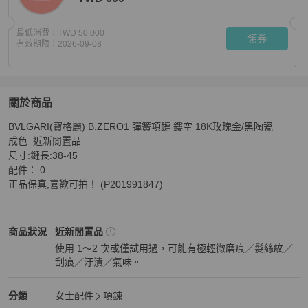
最低消費：
TWD 50,000
領券
有效期限：
2026-09-08
關於商品
關於
BVLGARI(寶格麗) B.ZERO1 彈簧項鏈 鏤空 18K玫瑰金/黑陶瓷

BVLGARI(寶格麗) B.ZERO1 彈簧項鏈 鏤空 18K玫瑰金/
成色: 近新閒置品 

尺寸:鏈長:38-45 

配件： 0 

正品保真,喜歡可拍！ (P201991847)
BVLGARI
女士配件
商品狀態與細節
商品狀況
近新閒置品
使用 1～2 次或僅試用過，可能有極輕微磨痕／髮絲紋／
刮痕／汙漬／氣味。
近新閒置品
BVLGARI
女士配件
分類資訊
分類
女士配件
項鍊