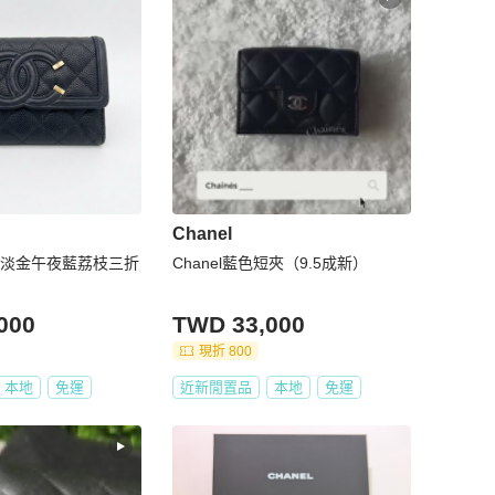
Chanel
牛皮淡金午夜藍荔枝三折
Chanel藍色短夾（9.5成新）
000
TWD 33,000
現折 800
本地
免運
近新閒置品
本地
免運