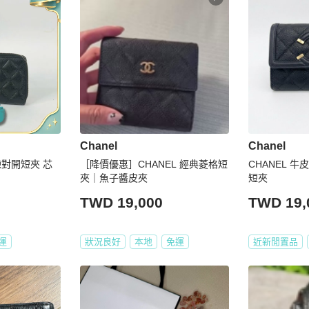
Chanel
Chanel
鍊對開短夾 芯
［降價優惠］CHANEL 經典菱格短
CHANEL 
夾｜魚子醬皮夾
短夾
TWD 19,000
TWD 19,
運
狀況良好
本地
免運
近新閒置品