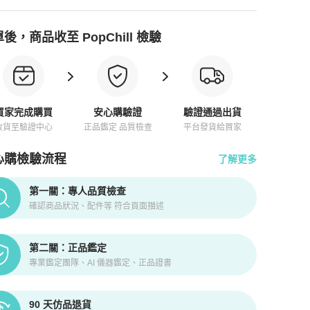
後，商品收至 PopChill 檢驗
買家完成購買
安心購驗證
驗證通過出貨
收貨至驗證中心
正品鑑定 品質檢查
平台發貨給買家
心購檢驗流程
了解更多
pChill拍拍圈正品驗證、安心購檢驗流程介紹
第一關：專人品質檢查
確認商品狀況、配件等 符合頁面描述
第二關：正品鑑定
專業鑑定團隊、AI 儀器鑑定、正品證書
90 天仿品退貨