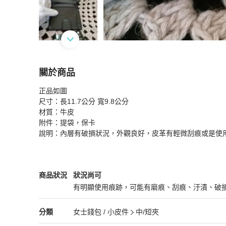
關於商品
關於
正品如圖

出清香奈兒CHANEL 魚子醬短夾
商品詳情與購
尺寸：長11.7公分 寬9.8公分

材質：牛皮

附件：提袋，保卡

說明：內層有破損狀況，外觀良好，皮革有輕微刮痕或是使
Chanel
女士錢包 / 小皮件
商品狀態與細節
商品狀況
狀況尚可
有明顯使用痕跡，可能有磨痕、刮痕、汙漬、破
狀況尚可
Chanel
女士錢包 / 小皮件
分類資訊
分類
女士錢包 / 小皮件
中/短夾
女士錢包 / 小皮件
/
中/短夾
推薦