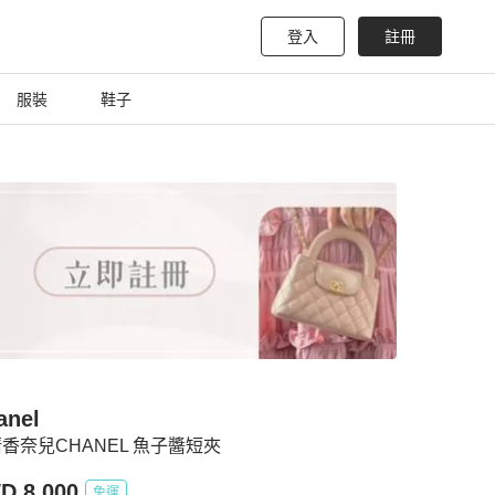
登入
註冊
服裝
鞋子
anel
香奈兒CHANEL 魚子醬短夾
D 8,000
免運