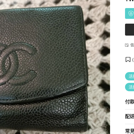
信
(
活
活
付
配
常