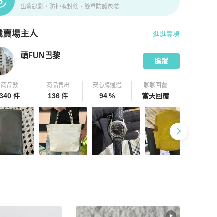
出貨錄影、防掉換封條、雙重防護包裝
識賣場主人
逛逛賣場
pChill 拍拍圈嚴選賣家
頑FUN巴黎
介紹
頑FUN巴黎
追蹤
商品數
商品售出
安心購通過
聊聊回覆
340 件
136 件
94 %
當天回覆