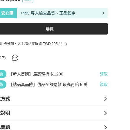
安心購
+499 專人檢查品質、正品鑑定
購買
用卡分期・入手精品零負擔
TWD 295
/ 月
17
)
動
【新人首購】最高現折 $1,200
領取
動
【精品真品險】仿品全額退款 最高再賠 5 萬
領取
款方式
送說明
見問題