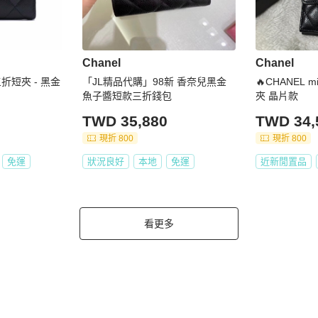
Chanel
Chanel
折短夾 - 黑金
「JL精品代購」98新 香奈兒黑金
🔥CHANEL
魚子醬短款三折錢包
夾 晶片款
TWD 35,880
TWD 34,
現折 800
現折 800
免運
狀況良好
本地
免運
近新閒置品
看更多