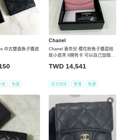
Chanel
ntage 中古雙面魚子醬皮
Chanel 香奈兒 櫻花粉魚子醬荔枝
紋小皮夾 8開有卡 可以自己加個小
鍊子當小包被背很棒哦 整體成色不
150
TWD 14,541
錯 無明顯瑕疵
本地
免運
狀況良好
香港
免運