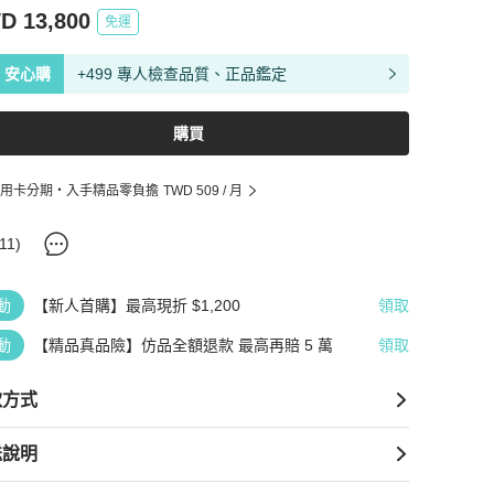
D 13,800
免運
安心購
+499 專人檢查品質、正品鑑定
購買
用卡分期・入手精品零負擔
TWD 509
/ 月
11
)
動
【新人首購】最高現折 $1,200
領取
動
【精品真品險】仿品全額退款 最高再賠 5 萬
領取
款方式
送說明