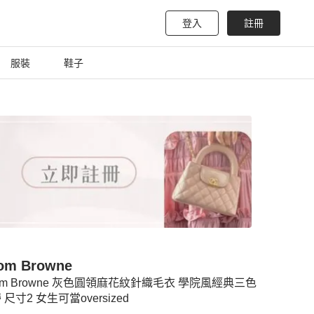
登入
註冊
服裝
鞋子
om Browne
om Browne 灰色圓領麻花紋針織毛衣 學院風經典三色
 尺寸2 女生可當oversized