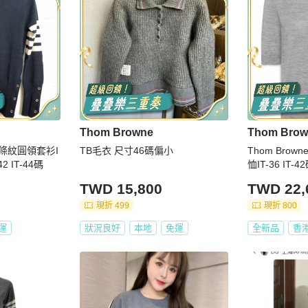
Thom Browne
Thom Brow
士 條紋圓領套衫I
TB毛衣 尺寸46碼偏小
Thom Brow
-42 IT-44碼
恤IT-36 IT
M，穿著40碼
TWD 15,800
TWD 22,
現折 499
現折 800
運
狀況良好
本地
免運
全新品
香