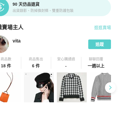
90 天仿品退貨
出貨錄影、防掉換封條、雙重防護包裝
識賣場主人
逛逛賣場
pChill 拍拍圈嚴選賣家
vita
介紹
vita
追蹤
商品數
商品售出
安心購通過
聊聊回覆
18 件
6 件
-
一週以上