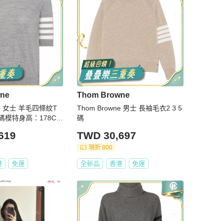
ne
Thom Browne
ne 女士 羊毛四條紋T
Thom Browne 男士 長袖毛衣2 3 5
-42碼模特身高：178C
碼
。
619
TWD 30,697
現折 800
港
免運
全新品
香港
免運