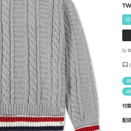
TW
信
(
活
活
付
配