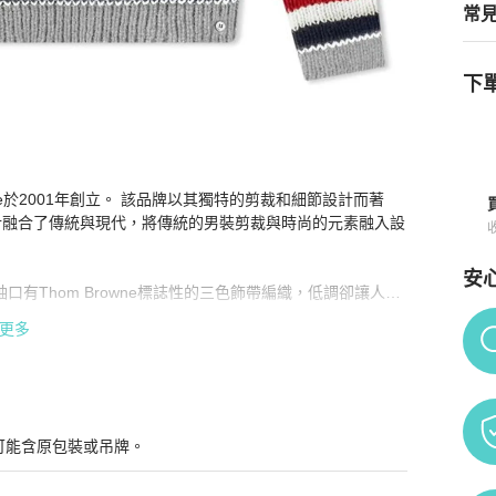
常
下單
owne於2001年創立。 該品牌以其獨特的剪裁和細節設計而著
典三色飾帶 尺寸2 女生可當oversized
商品詳情與購買須知
的設計融合了傳統與現代，將傳統的男裝剪裁與時尚的元素融入設
安
有Thom Browne標誌性的三色飾帶編織，低調卻讓人無
Po
更多
彈性較大，女生可當oversized毛衣穿搭。

認商品還在。
可能含原包裝或吊牌。