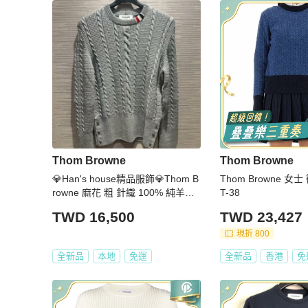
Thom Browne
Thom Browne
💎Han's house精品服飾💎Thom B
Thom Browne 女
rowne 麻花 粗 針織 100% 純羊毛
T-38
毛衣 義大利製 現貨2 3 原價39700
TWD 16,500
TWD 23,427
現折 800
全新品
本地
免運
全新品
香港
免