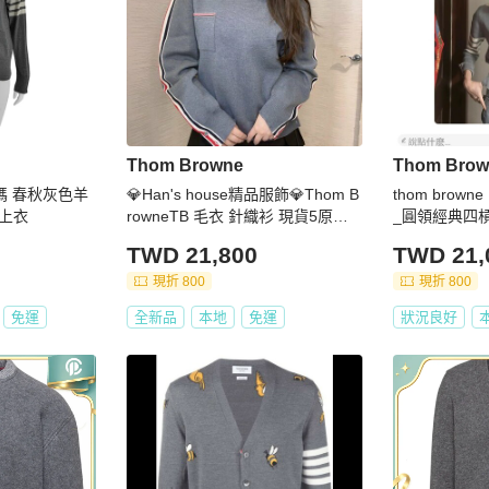
Thom Browne
Thom Brow
S碼 春秋灰色羊
💎Han's house精品服飾💎Thom B
thom brow
上衣
rowneTB 毛衣 針織衫 現貨5原價4
_圓領經典四
0200
TWD 21,800
TWD 21,
現折 800
現折 800
免運
全新品
本地
免運
狀況良好