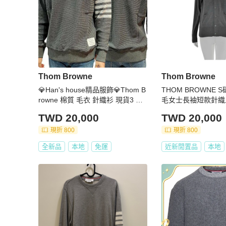
Thom Browne
Thom Browne
💎Han's house精品服飾💎Thom B
THOM BROWNE 
rowne 棉質 毛衣 針織衫 現貨3 原
毛女士長袖短款針織
價31500
TWD 20,000
TWD 20,000
現折 800
現折 800
全新品
本地
免運
近新閒置品
本地