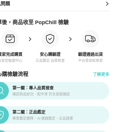
見問題
後，商品收至 PopChill 檢驗
買家完成購買
安心購驗證
驗證通過出貨
收貨至驗證中心
正品鑑定 品質檢查
平台發貨給買家
心購檢驗流程
了解更多
pChill拍拍圈正品驗證、安心購檢驗流程介紹
第一關：專人品質檢查
確認商品狀況、配件等 符合頁面描述
第二關：正品鑑定
專業鑑定團隊、AI 儀器鑑定、正品證書