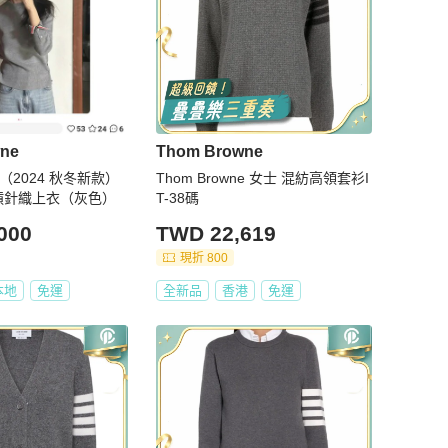
ne
Thom Browne
ne （2024 秋冬新款）
Thom Browne 女士 混紡高領套衫I
槓針織上衣（灰色）
T-38碼
000
TWD 22,619
現折 800
本地
免運
全新品
香港
免運