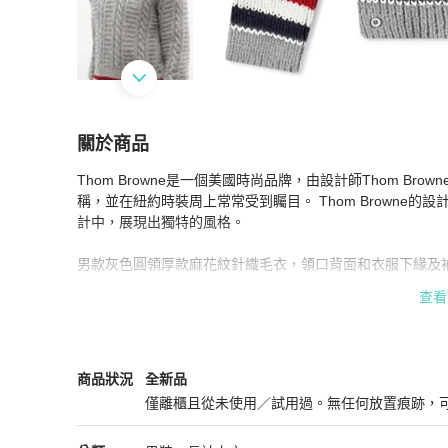
關於商品
關於
Thom Browne是一個美國時尚品牌，由設計師Thom Br
Thom Browne 灰色圓領麻花紋針織毛衣 學院風經
稱，並在紐約時裝周上常常受到矚目。 Thom Browne
計中，展現出獨特的風格。

男款灰色圓領厚款麻花紋針織毛衣，領口背面和衣服下緣及袖口
法忽視。

查看
尺寸2，肩寬42cm 胸寬47cm 衣長從肩線量61cm，針織毛衣
Ireland製，全新正品現貨一件。

有問題請提問，別處也有賣場，請勿直接下標，請先提問確
Thom Browne
男裝
商品狀態與細節
商品狀況
全新品
僅離櫃且從未使用／試用過。無任何放置痕跡，
全新品