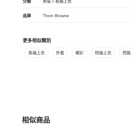
Thom Browne
男裝
分類資訊
分類
男裝
長袖上衣
男裝
/
長袖上衣
推薦
Thom Browne
Thom Browne
精品
推薦清單
男裝
品牌介紹
品牌
Thom Browne
更多相似類別
更多
Thom Browne
男裝
相似商品推薦
長袖上衣
外套
襯衫
短袖上衣
西裝
相似商品
更多相似
Thom Browne
男裝
推薦精品