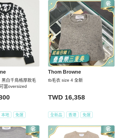
ne
Thom Browne
wne 黑白千鳥格厚款毛
tb毛衣 size 4 全新
當oversized
800
TWD 16,358
本地
免運
全新品
香港
免運