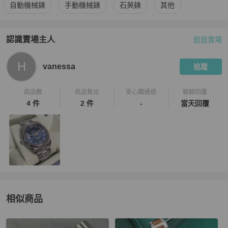
更多
ROLEX
男錶
相似商品推薦
自動機械錶
手動機械錶
石英錶
其他
認識賣場主人
逛逛賣場
PopChill 拍拍圈嚴選賣家
vanessa
介紹
H
vanessa
追蹤
商品數
商品售出
安心購通過
聊聊回覆
4 件
2 件
-
當天回覆
相似商品
更多相似
ROLEX
男錶
推薦精品