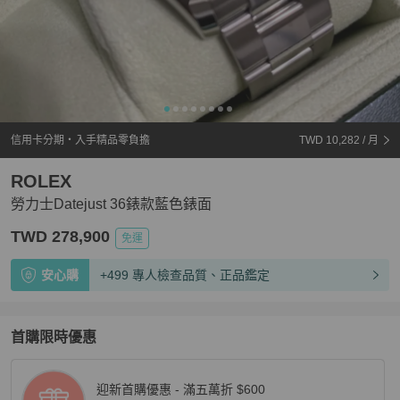
信用卡分期・入手精品零負擔
TWD 10,282
/ 月
ROLEX
勞力士Datejust 36錶款藍色錶面
TWD 278,900
免運
安心購
+499 專人檢查品質、正品鑑定
首購限時優惠
迎新首購優惠 - 滿五萬折 $600