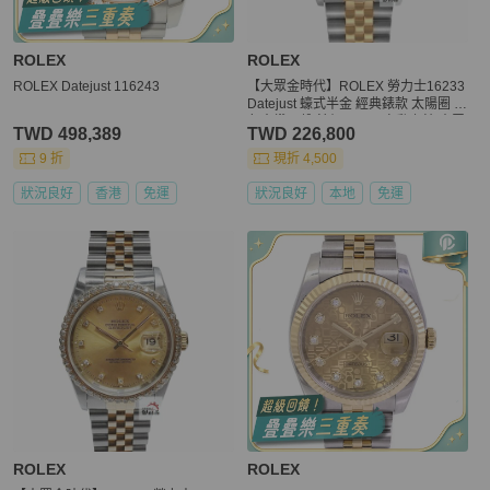
ROLEX
ROLEX
ROLEX Datejust 116243
【大眾金時代】ROLEX 勞力士16233
Datejust 蠔式半金 經典錶款 太陽圈 金
色十鑽面盤 錶徑36mm 自動上鍊 大眾
TWD 498,389
TWD 226,800
金時代B1276
9 折
現折 4,500
狀況良好
香港
免運
狀況良好
本地
免運
ROLEX
ROLEX