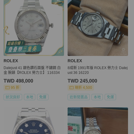
ROLEX
ROLEX
Datejust 41 銀色鑽石面盤 不鏽鋼 白
8成新 1991年版 ROLEX 勞力士 Datej
金 腕錶【ROLEX 勞力士】 116334
ust 36 16220
TWD 498,000
TWD 245,000
95 折
現折 4,500
狀況良好
本地
免運
近新閒置品
本地
免運