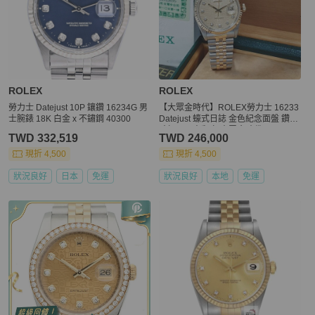
ROLEX
ROLEX
勞力士 Datejust 10P 鑲鑽 16234G 男
【大眾金時代】ROLEX勞力士 16233
士腕錶 18K 白金 x 不鏽鋼 40300
Datejust 蠔式日誌 金色紀念面盤 鑽石
時標原面未翻寫 大眾金時代B897
TWD 332,519
TWD 246,000
現折 4,500
現折 4,500
狀況良好
日本
免運
狀況良好
本地
免運