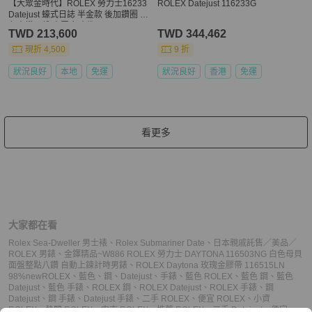
【大眾金時代】ROLEX 勞力士16233
ROLEX Datejust 116233G
Datejust 蠔式日誌 半金款 後加鑽圈 金
色十鑽面盤 大眾金時代G367
TWD 213,600
TWD 344,462
現折 4,500
9 折
狀況良好
本地
免運
狀況良好
香港
免運
看更多
大家都在看
Rolex Sea-Dweller 男士裱
、
Rolex Submariner Date
、
日本親戚託售／美品／
ROLEX 男錶
、
金鐸精品~W886 ROLEX 勞力士 DAYTONA 116503NG 白色母貝
面盤整點八鑽 自動上鍊計時男錶
、
ROLEX Daytona 玫瑰金膠帶 116515LN
98%new
ROLEX
、
藍色
、
鋼
、
Datejust
、
手錶
、
藍色 ROLEX
、
藍色 鋼
、
藍色
Datejust
、
藍色 手錶
、
ROLEX 鋼
、
ROLEX Datejust
、
ROLEX 手錶
、
鋼
Datejust
、
鋼 手錶
、
Datejust 手錶
、
二手 ROLEX
、
便宜 ROLEX
、
小資
ROLEX
、
熱門 ROLEX
、
中古 ROLEX
、
推薦 ROLEX
、
二手 Datejust
、
便宜