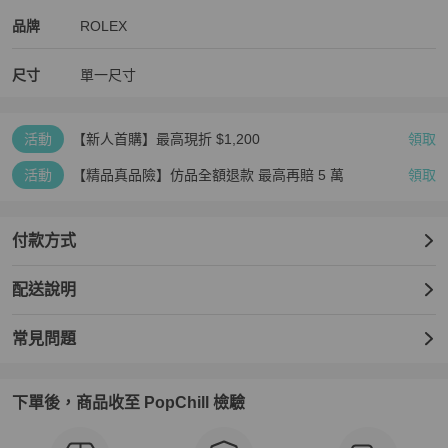
ROLEX
ROLEX
精品
推薦清單
男錶
品牌介紹
品牌
ROLEX
尺寸
單一尺寸
活動
【新人首購】最高現折 $1,200
領取
活動
【精品真品險】仿品全額退款 最高再賠 5 萬
領取
付款方式
配送說明
常見問題
下單後，商品收至 PopChill 檢驗