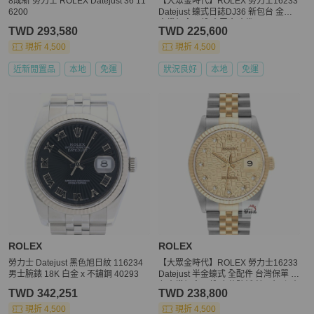
8成新 勞力士 ROLEX Datejust 36 11
【大眾金時代】ROLEX 勞力士16233
6200
Datejust 蠔式日誌DJ36 新包台 金色
十鑽紀念面盤 大眾金時代G310
TWD 293,580
TWD 225,600
現折 4,500
現折 4,500
近新閒置品
本地
免運
狀況良好
本地
免運
ROLEX
ROLEX
勞力士 Datejust 黑色旭日紋 116234
【大眾金時代】ROLEX 勞力士16233
男士腕錶 18K 白金 x 不鏽鋼 40293
Datejust 半金蠔式 全配件 台灣保單 金
色十鑽紀念面盤 底蓋貼紙 錶耳無孔 大
TWD 342,251
TWD 238,800
眾金時代G297
現折 4,500
現折 4,500