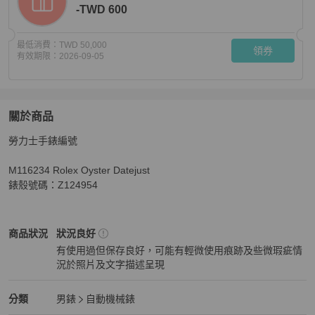
-TWD 600
最低消費：
TWD 50,000
領券
有效期限：
2026-09-05
關於商品
關於
勞力士手錶編號

勞力士Datejust 36錶款藍色錶面
商品詳情與購買須知
M116234 Rolex Oyster Datejust

錶殼號碼：Z124954
ROLEX
男錶
商品狀態與細節
商品狀況
狀況良好
有使用過但保存良好，可能有輕微使用痕跡及些微瑕疵情
況於照片及文字描述呈現
狀況良好
ROLEX
男錶
分類資訊
分類
男錶
自動機械錶
男錶
/
自動機械錶
推薦