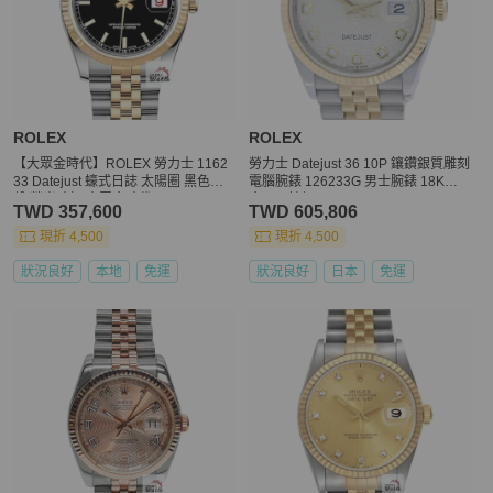
ROLEX
ROLEX
【大眾金時代】ROLEX 勞力士 1162
勞力士 Datejust 36 10P 鑲鑽銀質雕刻
33 Datejust 蠔式日誌 太陽圈 黑色面
電腦腕錶 126233G 男士腕錶 18K黃
盤 螢光時標 大眾金時代G318
金 x 不鏽鋼 40370
TWD 357,600
TWD 605,806
現折 4,500
現折 4,500
狀況良好
本地
免運
狀況良好
日本
免運