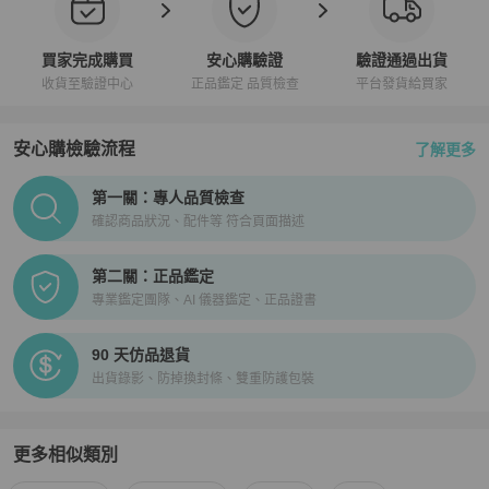
買家完成購買
安心購驗證
驗證通過出貨
收貨至驗證中心
正品鑑定 品質檢查
平台發貨給買家
安心購檢驗流程
了解更多
PopChill拍拍圈正品驗證、安心購檢驗流程介紹
第一關：專人品質檢查
確認商品狀況、配件等 符合頁面描述
第二關：正品鑑定
專業鑑定團隊、AI 儀器鑑定、正品證書
90 天仿品退貨
出貨錄影、防掉換封條、雙重防護包裝
更多相似類別