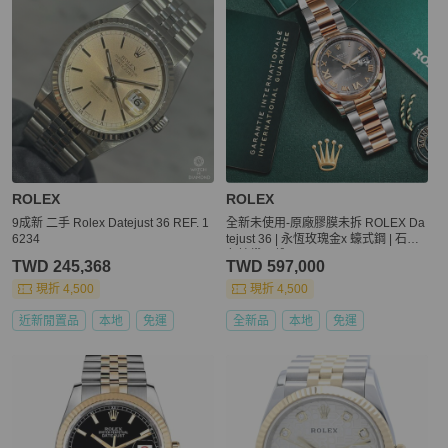
ROLEX
ROLEX
9成新 二手 Rolex Datejust 36 REF. 1
全新未使用-原廠膠膜未拆 ROLEX Da
6234
tejust 36 | 永恆玫瑰金x 蠔式鋼 | 石灰
色鑲鑽面盤 | 126201
TWD 245,368
TWD 597,000
現折 4,500
現折 4,500
近新閒置品
本地
免運
全新品
本地
免運