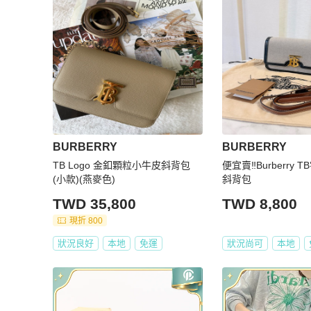
BURBERRY
BURBERRY
TB Logo 金釦顆粒小牛皮斜背包
便宜賣‼️Burberry
(小款)(燕麥色)
斜背包
TWD 35,800
TWD 8,800
現折 800
狀況良好
本地
免運
狀況尚可
本地