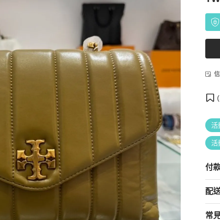
信
(
活
活
付
配
常