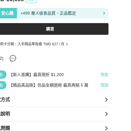
安心購
+499 專人檢查品質、正品鑑定
購買
用卡分期・入手精品零負擔
TWD 627
/ 月
2
)
動
【新人首購】最高現折 $1,200
領取
動
【精品真品險】仿品全額退款 最高再賠 5 萬
領取
款方式
送說明
見問題