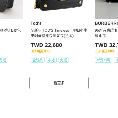
Tod's
BURBERR
你牛皮純色TB腰包
全新✨ TOD’S Timeless T字釦小牛
95新有購證🔖 
皮翻蓋斜背包風琴包(黑金)
鎖釦包
TWD 22,680
TWD 32,
現折 800
現折 800
免運
全新品
本地
免運
狀況尚可
看更多