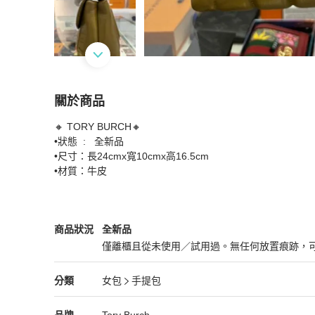
關於商品
關於
🔸 TORY BURCH🔸  

TB 金字牛皮絎縫設計釦式手提斜背包
商品詳情
•狀態  :   全新品

•尺寸：長24cmx寬10cmx高16.5cm

•材質：牛皮
Tory Burch
女包
商品狀態與細節
商品狀況
全新品
僅離櫃且從未使用／試用過。無任何放置痕跡，
全新品
Tory Burch
女包
分類資訊
分類
女包
手提包
女包
/
手提包
推薦
Tory Burch
Tory Burch
精品
推薦清單
女包
品牌介紹