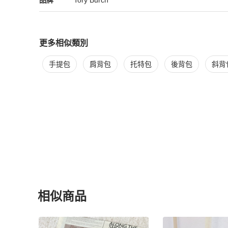
品牌
Tory Burch
更多相似類別
更多
Tory Burch
女包
相似商品推薦
手提包
肩背包
托特包
後背包
斜背
相似商品
更多相似
Tory Burch
女包
推薦精品