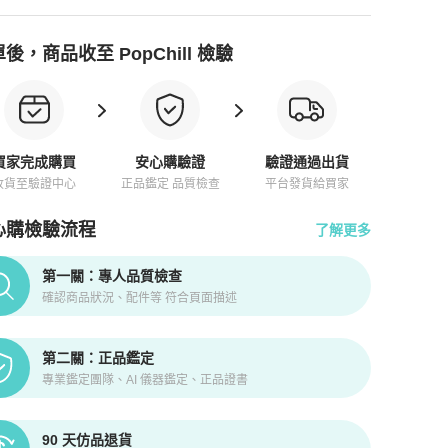
後，商品收至 PopChill 檢驗
買家完成購買
安心購驗證
驗證通過出貨
收貨至驗證中心
正品鑑定 品質檢查
平台發貨給買家
心購檢驗流程
了解更多
pChill拍拍圈正品驗證、安心購檢驗流程介紹
第一關：專人品質檢查
確認商品狀況、配件等 符合頁面描述
第二關：正品鑑定
專業鑑定團隊、AI 儀器鑑定、正品證書
90 天仿品退貨