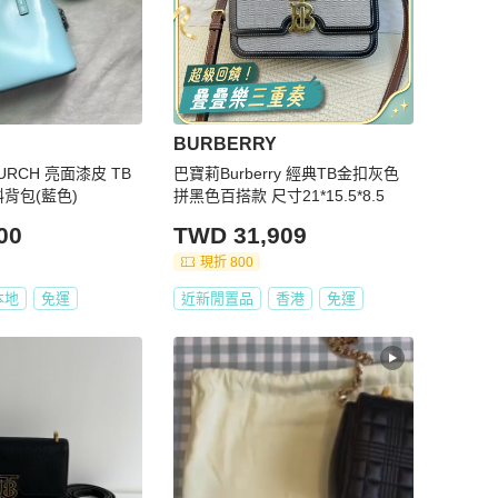
BURBERRY
BURCH 亮面漆皮 TB
巴寶莉Burberry 經典TB金扣灰色
斜背包(藍色)
拼黑色百搭款 尺寸21*15.5*8.5
00
TWD 31,909
現折 800
本地
免運
近新閒置品
香港
免運