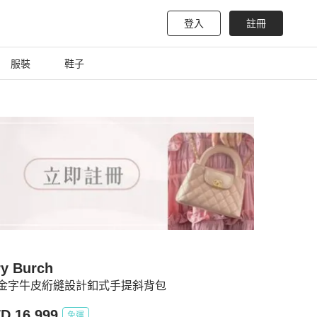
登入
註冊
服裝
鞋子
ry Burch
 金字牛皮絎縫設計釦式手提斜背包
D 16,999
免運