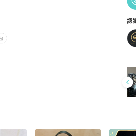
認
Po
包