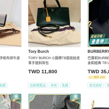
Tory Burch
BURBERR
 TB字帆布拼牛皮
TORY BURCH 小圓標TB荔枝紋皮
巴寶莉BURB
革手提斜背包
金釦經典 TB 
特包 805272
TWD 11,800
TWD 35,
現折 800
免運
近新閒置品
本地
免運
狀況良好