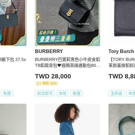
BURBERRY
Tory Burch
B腋下包 27.5x
BURBERRY巴寶莉黑色小牛皮金釦
【TORY B
TB釦肩背包🖤極簡高級通勤包801
革掀蓋按釦斜
0334
TWD 28,000
TWD 8,8
現折 800
免運
狀況尚可
本地
免運
全新品
本