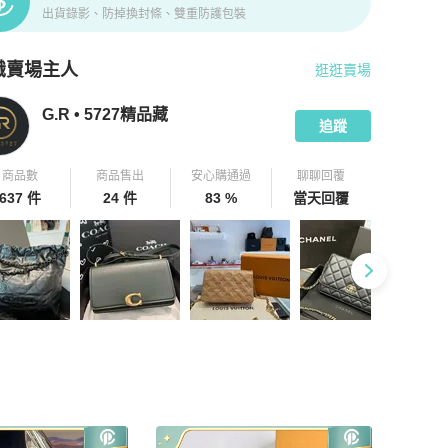
出貨錄影、防掉換封條、雙重防護包裝
識賣場主人
逛逛賣場
pChill 拍拍圈嚴選賣家
G.R • 5727精品藏
介紹
G.R • 5727精品藏
追蹤
商品數
商品售出
安心購通過
聊聊回覆
637 件
24 件
83 %
當天回覆