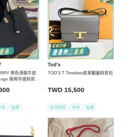
Y
Tod's
ERRY 黑色滑面牛皮
TOD'S T Timeless皮革翻蓋斜背包
Logo 兩用手提斜背托
6 絕美黑金🖤
800
TWD 15,500
本地
免運
狀況良好
本地
免運