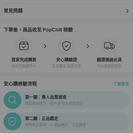
常見問題
下單後，商品收至 PopChill 檢驗
買家完成購買
安心購驗證
驗證通過出貨
收貨至驗證中心
正品鑑定 品質檢查
平台發貨給買家
安心購檢驗流程
了解更多
PopChill拍拍圈正品驗證、安心購檢驗流程介紹
第一關：專人品質檢查
確認商品狀況、配件等 符合頁面描述
第二關：正品鑑定
專業鑑定團隊、AI 儀器鑑定、正品證書