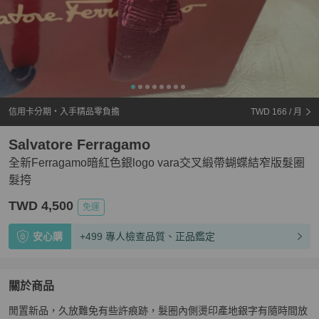
信用卡分期・入手精品零負擔
TWD 166
/ 月
Salvatore Ferragamo
全新Ferragamo暗紅色銀logo vara交叉緞帶蝴蝶結窄版髮圈
髮挎
TWD 4,500
免運
安心購
+499 專人檢查品質、正品鑑定
關於商品
關於
閒置新品，久放難免有些許痕跡，髮圈內側燙印產地銀字有隨時間放
全新Ferragamo暗紅色銀logo vara交叉緞帶蝴蝶結窄版