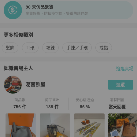
90 天仿品退貨
出貨錄影、防掉換封條、雙重防護包裝
更多相似類別
更多
Salvatore Ferragamo
女士配件
相似商品推薦
髮飾
耳環
項鍊
手鍊／手環
戒指
認識賣場主人
逛逛賣場
PopChill 拍拍圈嚴選賣家
葛蕾飾屋
介紹
葛蕾飾屋
追蹤
商品數
商品售出
安心購通過
聊聊回覆
756 件
138 件
86 %
當天回覆