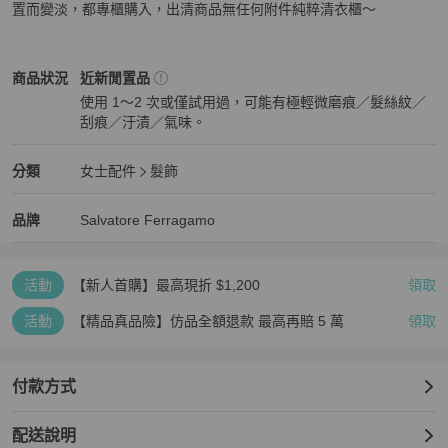
置而變淡，都專櫃購入，出清商品無任何附件純粹清衣櫃～
Salvatore Ferragamo
女士配件
商品狀態與細節
商品狀況
近新閒置品
使用 1～2 次或僅試用過，可能有極輕微磨痕／髮絲紋／
刮痕／汙漬／氣味。
近新閒置品
Salvatore Ferragamo
女士配件
分類資訊
分類
女士配件
髮飾
女士配件
/
髮飾
推薦
Salvatore Ferragamo
Salvatore Ferragamo
精品
推薦清單
女士配件
品牌介紹
品牌
Salvatore Ferragamo
活動
【新人首購】最高現折 $1,200
領取
活動
【精品真品險】仿品全額退款 最高再賠 5 萬
領取
付款方式
配送說明