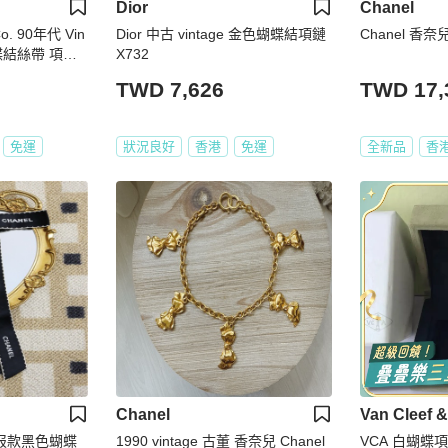
Dior
Chanel
o. 90年代 Vin
Dior 中古 vintage 金色蝴蝶結項鏈
Chanel 香
 蝴蝶結絲帶 項鍊
X732
TWD 7,626
TWD 17,
免運
狀況良好
香港
免運
全新品
香
Chanel
Van Cleef &
夏海报款黑色蝴蝶
1990 vintage 古董 香奈兒 Chanel
VCA 白蝴蝶