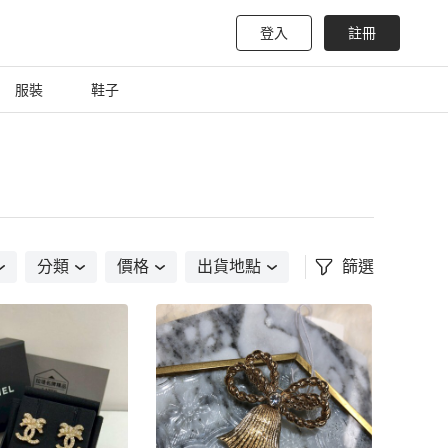
登入
註冊
服裝
鞋子
分類
價格
出貨地點
篩選