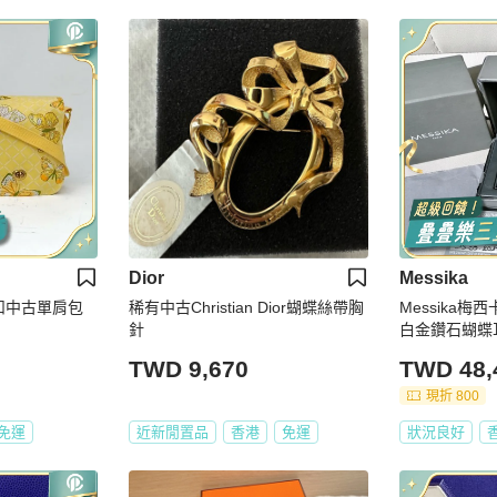
Dior
Messika
金扣中古單肩包
稀有中古Christian Dior蝴蝶絲帶胸
Messika梅西卡 
針
白金鑽石蝴蝶
TWD 9,670
TWD 48,
現折 800
免運
近新閒置品
香港
免運
狀況良好