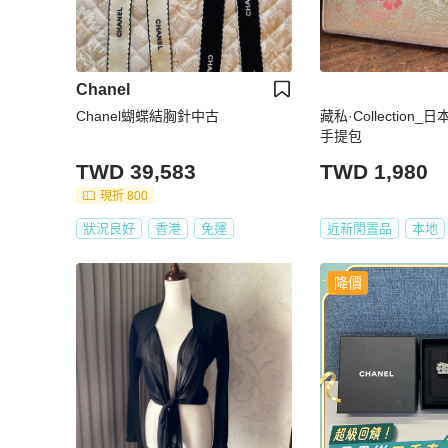
Chanel
Chanel蝴蝶結胸針中古
藏私·Collection
手提包
TWD 39,583
TWD 1,980
現折 800
狀況良好
香港
免運
近新閒置品
本地
降價