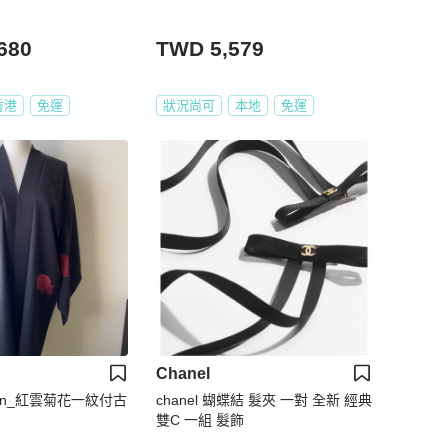
680
TWD 5,579
香港
免運
狀況尚可
本地
免運
Chanel
tion_紅雲菊花一紋付古
chanel 蝴蝶結 髮夾 一對 全新 經典
雙C 一組 髮飾