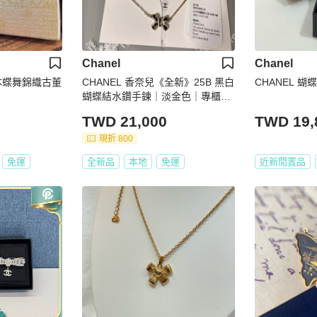
Chanel
Chanel
_日本蝶舞錦織古董
CHANEL 香奈兒《全新》25B 黑白
CHANEL 蝴
蝴蝶結水鑽手鍊｜淡金色｜專櫃購
入｜全配附購證
TWD 21,000
TWD 19,
現折 800
免運
全新品
本地
免運
近新閒置品