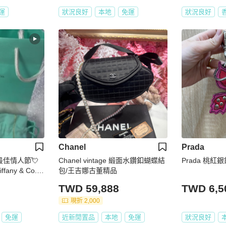
運
狀況良好
本地
免運
狀況良好
Chanel
Prada
最佳情人節💘
Chanel vintage 緞面水鑽釦蝴蝶結
Prada 桃紅
any & Co. 1
包/王吉娜古董精品
w 蝴蝶結項鍊
TWD 59,888
TWD 6,5
現折 2,000
免運
近新閒置品
本地
免運
狀況良好