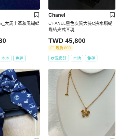
Chanel
tion_大馬士革和風蝴蝶
CHANEL黑色皮質大雙C拚水鑽蝴
蝶結夾式耳現
80
TWD 45,800
現折 800
本地
免運
狀況良好
本地
免運