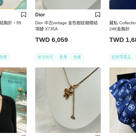
Dior
蝶結胸針，99
Dior 中古vintage 金色樹紋蝴蝶結
藏私·Collec
項鏈 X735A
24K金胸針
TWD 6,059
TWD 1,6
免運
狀況尚可
香港
免運
近新閒置品