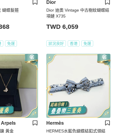
Dior
奈兒 蝴蝶髮箍
Dior 迪奧 Vintage 中古樹紋蝴蝶結
項鏈 X735
368
TWD 6,059
港
免運
狀況良好
香港
免運
 Arpels
Hermès
項鍊 黃金
HERMES水藍色蝴蝶結釦式領結