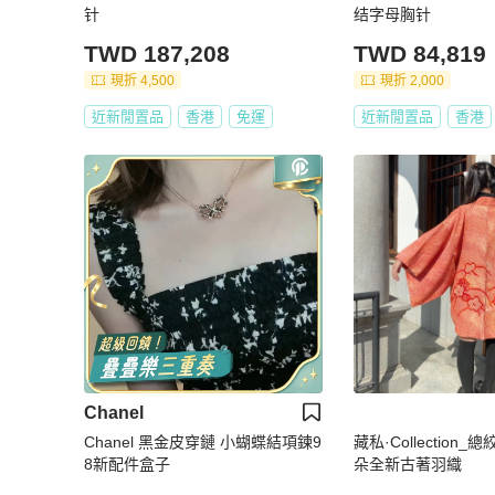
针
结字母胸针
TWD 187,208
TWD 84,819
現折 4,500
現折 2,000
近新閒置品
香港
免運
近新閒置品
香港
Chanel
Chanel 黑金皮穿鏈 小蝴蝶結項鍊9
藏私·Collection
8新配件盒子
朵全新古著羽織