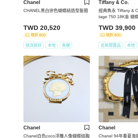
Chanel
Tiffany & Co.
CHANEL黑白拚色蝴蝶結造型髮箍
經典雋永 Tiffany & C
tage 750 18K金
吊墜 項鏈
TWD 20,520
TWD 39,900
現折 800
現折 800
狀況良好
本地
免運
近新閒置品
本地
Chanel
Chanel
Chanel白色coco浮雕人像蝴蝶结胸
Chanel 94年春