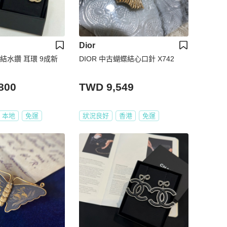
Dior
蝶結水鑽 耳環 9成新
DIOR 中古蝴蝶結心口針 X742
800
TWD 9,549
本地
免運
狀況良好
香港
免運