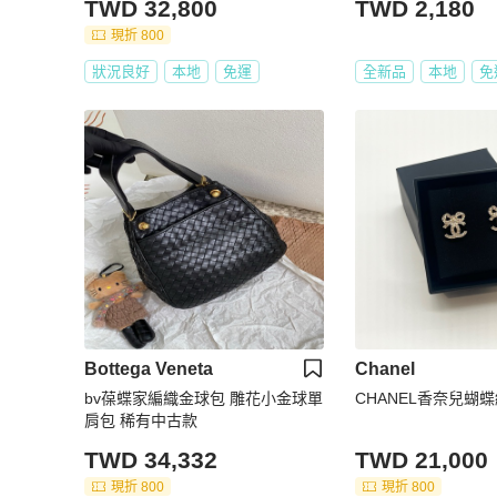
TWD 32,800
TWD 2,180
現折 800
狀況良好
本地
免運
全新品
本地
免
Bottega Veneta
Chanel
bv葆蝶家編織金球包 雕花小金球單
CHANEL香奈兒蝴
肩包 稀有中古款
TWD 34,332
TWD 21,000
現折 800
現折 800