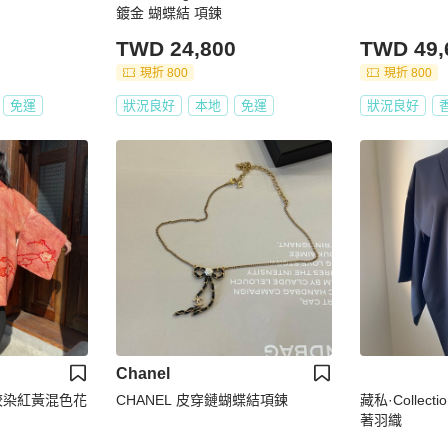
鍍金 蝴蝶結 項鍊
TWD 24,800
TWD 49,
現折 800
現折 800
免運
狀況良好
本地
免運
狀況良好
Chanel
_總絞染紅黃混色花
CHANEL 皮穿鏈蝴蝶結項鍊
藏私·Collec
著羽織