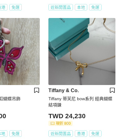
香港
免運
近新閒置品
本地
免運
Tiffany & Co.
銀釦蝴蝶吊飾
Tiffany 蒂芙尼 bow系列 經典蝴蝶
結項鍊
00
TWD 24,230
現折 800
本地
免運
近新閒置品
香港
免運