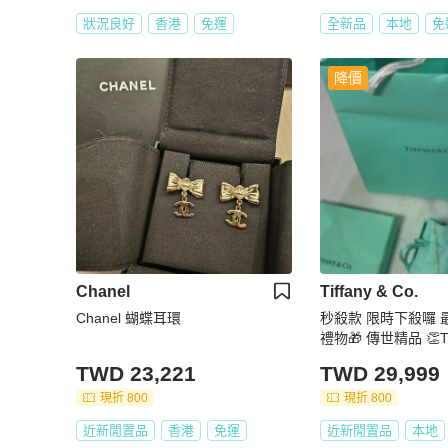
狀況良好
香港
免運
全新品
本地
免
降價
Chanel
Tiffany & Co.
Chanel 蝴蝶耳環
秒殺款 限時下殺囉 
禮物🎁 傳世精品 👏Tiff
8K 黃金 Twist Bo
TWD 23,221
TWD 29,999
（絕版品）
現折 800
現折 800
近新閒置品
香港
免運
近新閒置品
本地