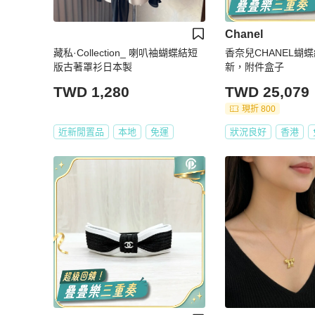
Chanel
藏私·Collection_ 喇叭袖蝴蝶結短
香奈兒CHANEL蝴
版古著罩衫日本製
新，附件盒子
TWD 1,280
TWD 25,079
現折 800
近新閒置品
本地
免運
狀況良好
香港