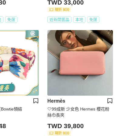
80
TWD 33,000
現折 800
地
免運
近新閒置品
本地
免運
Hermès
Bowtie領結
🤍99成新 少女色 Hermes 櫻花粉
絲巾長夾
48
TWD 39,800
現折 800