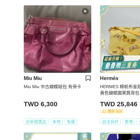
Miu Miu
Hermès
Miu Miu 中古蝴蝶結包 有保卡
HERMES 棉帆布
黃色蝴蝶圖案肩背包
TWD 6,300
TWD 25,846
現折 800
近新閒置品
本地
免運
狀況良好
香港