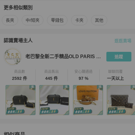
更多相似類別
更多
Bottega Veneta
女士錢包 / 小皮件
相似商品推薦
長夾
中/短夾
零錢包
卡夾
其他
認識賣場主人
逛逛賣場
PopChill 拍拍圈嚴選賣家
老巴黎全新二手精品OLD PARIS Bout
老巴黎全新二手精品OLD PARIS Boutique
追蹤
商品數
商品售出
安心購通過
聊聊回覆
2592 件
445 件
97 %
一天以上