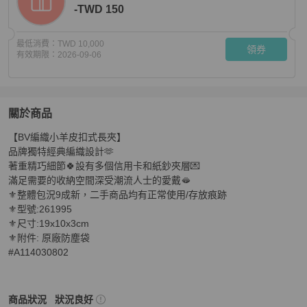
-TWD 150
最低消費：
TWD 10,000
領券
有效期限：
2026-09-06
關於商品
關於
【BV編織小羊皮扣式長夾】

BV編織小羊皮扣式長夾
商品詳情與購買須知
品牌獨特經典編織設計🫶

著重精巧細節🍀設有多個信用卡和紙鈔夾層💌

滿足需要的收納空間深受潮流人士的愛戴🫦

⚜️整體包況9成新，二手商品均有正常使用/存放痕跡

⚜️型號:261995

⚜️尺寸:19x10x3cm

⚜️附件: 原廠防塵袋

#A114030802
Bottega Veneta
女士錢包 / 小皮件
商品狀態與細節
商品狀況
狀況良好