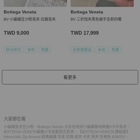
Bottega Veneta
Bottega Veneta
BV 小編織豆沙粉長夾 拉鏈長夾
BV 三折短夾黑色幾乎全新的喔
TWD 9,000
TWD 17,999
狀況尚可
本地
免運
近新閒置品
本地
免運
看更多
大家都在看
小編織長夾豆沙粉
、
Bottega Veneta 米灰色洞洞小編織蕾絲飾邊8卡中長夾
、
BOTTEGA VENETA編織小羊皮壓釦式長夾
、
【BOTTEGA VENETA 寶緹嘉】
Intrecciato Zip Around 經典編織 羊皮 拉鍊 皮夾 卡夾 長夾 灰褐色 608053
、