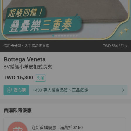
信用卡分期・入手精品零負擔
TWD 564
/ 月
Bottega Veneta
BV編織小羊皮扣式長夾
TWD 15,300
免運
安心購
+499 專人檢查品質、正品鑑定
首購限時優惠
迎新首購優惠 - 滿萬折 $150