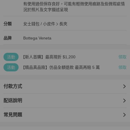
有使用過但保存良好，可能有輕微使用痕跡及些微瑕疵情
況於照片及文字描述呈現
狀況良好
Bottega Veneta
女士錢包 / 小皮件
分類資訊
分類
女士錢包 / 小皮件
長夾
女士錢包 / 小皮件
/
長夾
推薦
Bottega Veneta
Bottega Veneta
精品
推薦清單
女士錢包 / 小皮件
品牌介紹
品牌
Bottega Veneta
活動
【新人首購】最高現折 $1,200
領取
活動
【精品真品險】仿品全額退款 最高再賠 5 萬
領取
付款方式
配送說明
常見問題