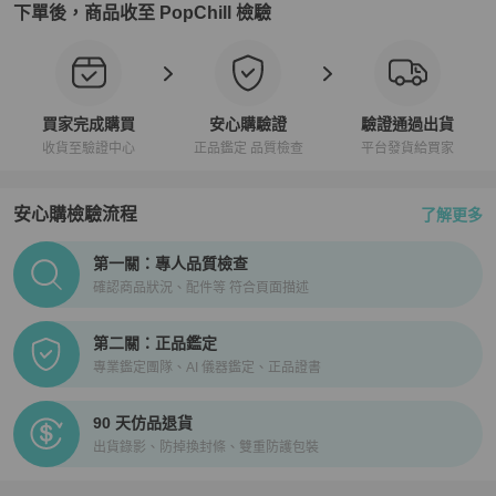
下單後，商品收至 PopChill 檢驗
買家完成購買
安心購驗證
驗證通過出貨
收貨至驗證中心
正品鑑定 品質檢查
平台發貨給買家
安心購檢驗流程
了解更多
PopChill拍拍圈正品驗證、安心購檢驗流程介紹
第一關：專人品質檢查
確認商品狀況、配件等 符合頁面描述
第二關：正品鑑定
專業鑑定團隊、AI 儀器鑑定、正品證書
90 天仿品退貨
出貨錄影、防掉換封條、雙重防護包裝