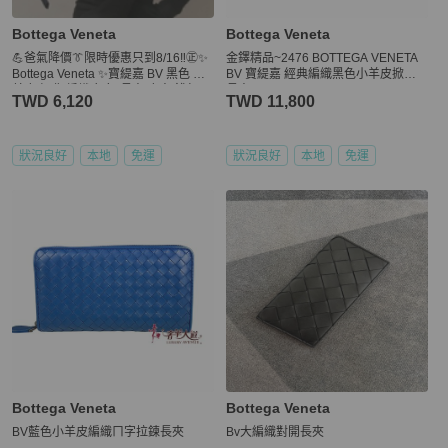
Bottega Veneta
Bottega Veneta
💪爸氣降價👔限時優惠只到8/16‼️㊣✨
金鐸精品~2476 BOTTEGA VENETA
Bottega Veneta ✨寶緹嘉 BV 黑色 小
BV 寶緹嘉 經典編織黑色小羊皮掀蓋
羊皮 經典 編織 釘釦 長夾 皮夾 錢包/二
長夾
TWD 6,120
TWD 11,800
手皮夾/二手精品/保證正品🌳二手樹屋
🌳
狀況良好
本地
免運
狀況良好
本地
免運
Bottega Veneta
Bottega Veneta
BV藍色小羊皮編織ㄇ字拉鍊長夾
Bv大編織對開長夾