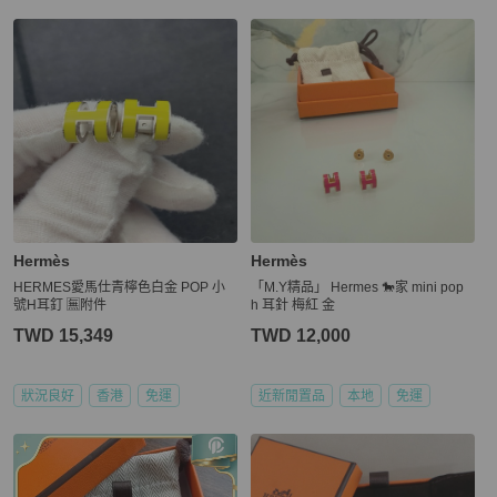
Hermès
Hermès
HERMES愛馬仕青檸色白金 POP 小
「M.Y精品」 Hermes 🐎家 mini pop
號H耳釘 🈚附件
h 耳針 梅紅 金
TWD 15,349
TWD 12,000
狀況良好
香港
免運
近新閒置品
本地
免運