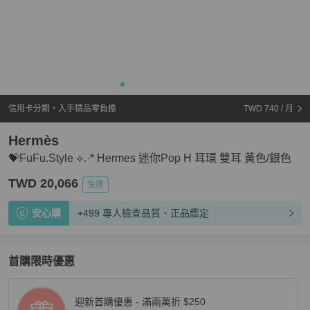
信用卡分期・入手精品零負擔
TWD 740
/ 月
Hermès
💝FuFu.Style ⟡.·* Hermes 迷你Pop H 耳環 雙耳 黃色/銀色
TWD 20,066
免運
安心購
+499 專人檢查品質、正品鑑定
首購限時優惠
迎新首購優惠 - 滿兩萬折 $250