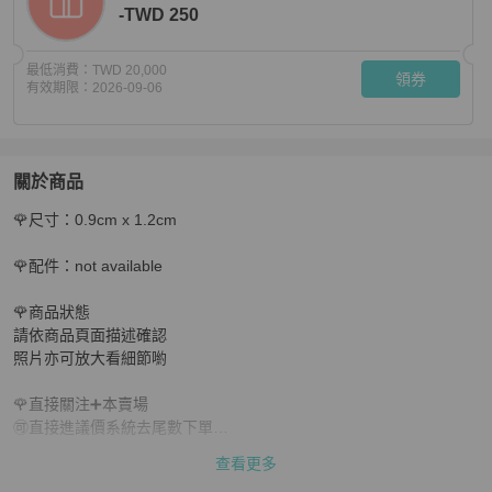
-TWD 250
最低消費：
TWD 20,000
領券
有效期限：
2026-09-06
關於商品
關於
🌹尺寸：0.9cm x 1.2cm

💝FuFu.Style ⟡.·* Hermes 迷你Pop H 耳環 雙耳 黃色/銀
🌹配件：not available 

🌹商品狀態

請依商品頁面描述確認

照片亦可放大看細節喲

🌹直接關注➕本賣場

🉑直接進議價系統去尾數下單

查看更多
🔍二奢商品默認瑕疵完美主義慎拍
