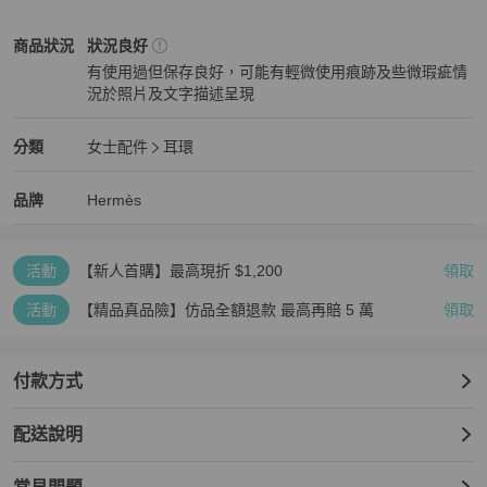
🔍二奢商品出貨後即無法退貨退款

🔍麻豆實揹來自網路僅供參考揹感

Hermès
女士配件
商品狀態與細節
商品狀況
狀況良好
🔍網圖如果有冒犯請通知刪除圖片

有使用過但保存良好，可能有輕微使用痕跡及些微瑕疵情
🔍商品在不同燈光之下有些微色差

況於照片及文字描述呈現
🔍尺寸均手工測量可能1-3cm落差

狀況良好
#HermesH耳環

Hermès
女士配件
分類資訊
分類
女士配件
耳環
#HermesH耳釘

女士配件
/
耳環
推薦
#Hermes

Hermès
Hermès
精品
推薦清單
女士配件
品牌介紹
品牌
Hermès
#HermesH耳釘

#Hermes
活動
【新人首購】最高現折 $1,200
領取
活動
【精品真品險】仿品全額退款 最高再賠 5 萬
領取
付款方式
配送說明