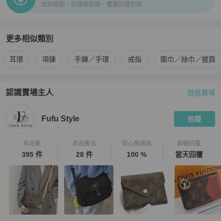
出貨錄影、防掉換封條、雙重防護包裝
更多相似類別
更多
Hermès
女士配件
相似商品推薦
耳環
項鍊
手鍊／手環
戒指
圍巾／絲巾／披肩
認識賣場主人
逛逛賣場
PopChill 拍拍圈嚴選賣家
Fufu Style
介紹
Fufu Style
追蹤
商品數
商品售出
安心購通過
聊聊回覆
395 件
28 件
100 %
當天回覆