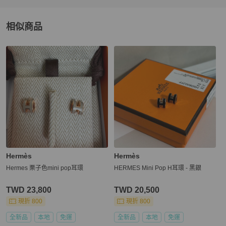
相似商品
更多相似
Hermès
女士配件
推薦精品
Hermès
Hermès
Hermes 栗子色mini pop耳環
HERMES Mini Pop H耳環 - 黑銀
TWD 23,800
TWD 20,500
現折 800
現折 800
全新品
本地
免運
全新品
本地
免運