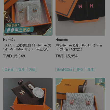
Hermès
Hermès
【99新 ✨ 全網最低價！】Hermes/爱
99新Hermès愛馬仕 Pop H 耳釘min
马仕 Mini H-Pop耳钉（下單前先詢問
i，玫紅色，配件盒子
庫存❗️❗️）
TWD 15,349
TWD 15,954
全新品
香港
免運
近新閒置品
香港
免運