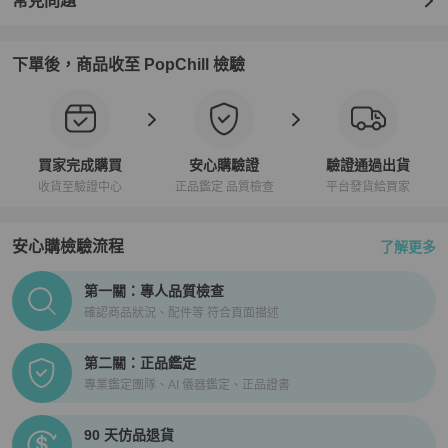
常見問題
下單後，商品收至 PopChill 檢驗
買家完成購買
安心購驗證
驗證通過出貨
收貨至驗證中心
正品鑑定 品質檢查
平台發貨給買家
安心購檢驗流程
了解更多
PopChill拍拍圈正品驗證、安心購檢驗流程介紹
第一關：專人品質檢查
確認商品狀況、配件等 符合頁面描述
第二關：正品鑑定
專業鑑定團隊、AI 儀器鑑定、正品證書
90 天仿品退貨