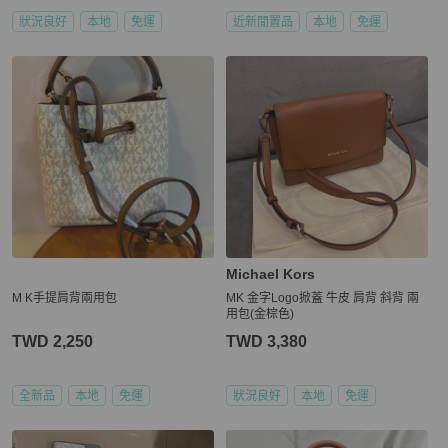
狀況良好
本地
免運
近新閒置品
本地
免運
Michael Kors
M K手提肩背兩用包
MK 金字Logo掀蓋 牛皮 肩背 斜背 兩
用包(金棕色)
TWD 2,250
TWD 3,380
全新品
本地
免運
狀況良好
本地
免運