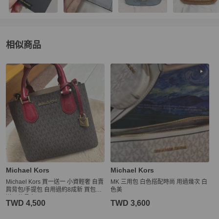
相似商品
更多相似
Michael Kors
女包
推薦精品
Michael Kors
Michael Kors
Michael Kors 買一送一 小資輕奢 自賣
MK 三用包 白色搭配時尚 用過幾次 白
肩背包/手提包 自用過約8成新 買包包
色美
送同款長夾
TWD 4,500
TWD 3,600