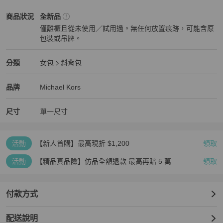
Michael Kors
女包
商品狀態與細節
商品狀況
全新品
僅離櫃且從未使用／試用過。無任何放置痕跡，可能含原
包裝或吊牌。
全新品
Michael Kors
女包
分類資訊
分類
女包
斜背包
女包
/
斜背包
推薦
Michael Kors
Michael Kors
精品
推薦清單
女包
品牌介紹
品牌
Michael Kors
尺寸
單一尺寸
活動
【新人首購】最高現折 $1,200
領取
活動
【精品真品險】仿品全額退款 最高再賠 5 萬
領取
付款方式
配送說明