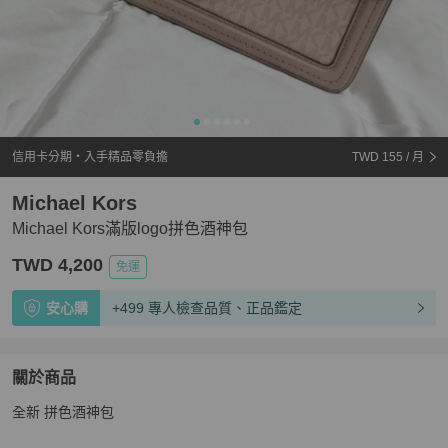
信用卡分期・入手精品零負擔
TWD 155
/ 月
Michael Kors
Michael Kors滿版logo拼色酒神包
TWD 4,200
免運
安心購
+499 專人檢查品質、正品鑑定
關於商品
關於
全新 拼色酒神包
Michael Kors滿版logo拼色酒神包
商品詳情與購買須知