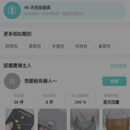
90 天仿品退貨
出貨錄影、防掉換封條、雙重防護包裝
更多相似類別
更多
Michael Kors
女包
相似商品推薦
斜背包
肩背包
手提包
托特包
後背包
認識賣場主人
逛逛賣場
PopChill 拍拍圈嚴選賣家
割愛給有緣人～
介紹
N
割愛給有緣人～
追蹤
商品數
商品售出
安心購通過
聊聊回覆
36 件
8 件
100 %
當天回覆