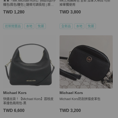
🔥🔥『MK Michael Kors』斜紋logo手
Mk三用麻將包 全新 加拿大帶回 可拆
機包/肩包/腰包 | 鏈條可調長短 | 原廠
掉單獨使用
吊牌真品 | 單品特價中
TWD 1,280
TWD 3,800
近新閒置品
本地
免運
全新品
本地
免運
Michael Kors
Michael Kors
快速出貨！【Michael Kors】荔枝皮
Michael Kors防刮拼接皮革包
革撞色兩用包-黑
TWD 6,600
TWD 3,200