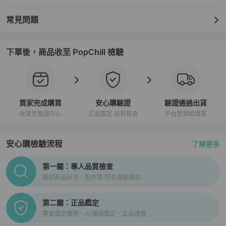
常見問題
下單後，商品收至 PopChill 檢驗
買家完成購買
安心購驗證
驗證通過出貨
收貨至驗證中心
正品鑑定 品質檢查
平台發貨給買家
安心購檢驗流程
了解更多
PopChill拍拍圈正品驗證、安心購檢驗流程介紹
第一關：專人品質檢查
確認商品狀況、配件等 符合頁面描述
第二關：正品鑑定
專業鑑定團隊、AI 儀器鑑定、正品證書