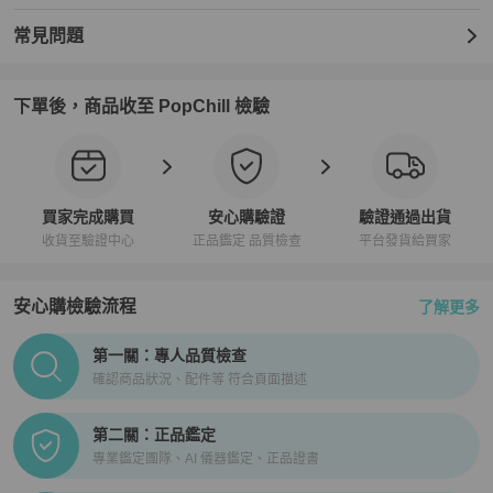
常見問題
下單後，商品收至 PopChill 檢驗
買家完成購買
安心購驗證
驗證通過出貨
收貨至驗證中心
正品鑑定 品質檢查
平台發貨給買家
安心購檢驗流程
了解更多
PopChill拍拍圈正品驗證、安心購檢驗流程介紹
第一關：專人品質檢查
確認商品狀況、配件等 符合頁面描述
第二關：正品鑑定
專業鑑定團隊、AI 儀器鑑定、正品證書