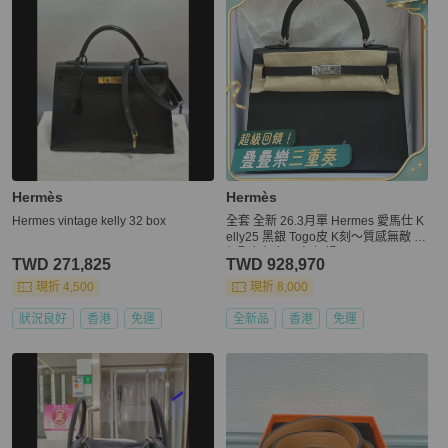
Hermès
Hermès
Hermes vintage kelly 32 box
全套 全新 26.3月單 Hermes 愛馬仕 K
elly25 黑銀 Togo皮 K刻～質感無敵 黑
銀配色經久不衰 好飒～
TWD 271,825
TWD 928,970
現折 4,500
現折 8,000
狀況良好
香港
免運
全新品
香港
免運