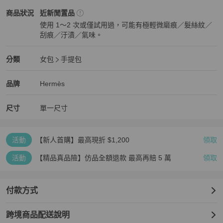
🔸香港註冊公司

Hermès
女包
商品狀態與細節
商品狀況
近新閒置品
‼️購買前可先聊聊，也可以查詢其他貨品優惠‼️
使用 1～2 次或僅試用過，可能有極輕微磨痕／髮絲紋／
刮痕／汙漬／氣味。
近新閒置品
Hermès
女包
分類資訊
分類
女包
手提包
女包
/
手提包
推薦
Hermès
Hermès
精品
推薦清單
女包
品牌介紹
品牌
Hermès
尺寸
單一尺寸
活動
【新人首購】最高現折 $1,200
領取
活動
【精品真品險】仿品全額退款 最高再賠 5 萬
領取
付款方式
跨境商品配送說明