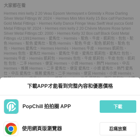
大家都在看
Hermes mini kelly 2 20 Veau Epsom Vermoyant x Grimisty x Rose Darling
Silver Metal Fittings W: 2024
、
Hermes Mini Mini Kelly 15 Box calf Parchemin
Gold Metal Fittings
、
Hermes Kelly Dance Fringe Veau Swift Veal yucca Gold
Metal Fittings W: 2024
、
Hermes mini kelly 2 20 Chèvre Mysore Rose tyrien
Silver Metal Fittings □D: 2000
、
Hermes Kelly 32 Box calf Black Gold Metal
Fittings ○U:1991
Hermes
、
愛馬仕
、
Hermès
、
駝色
、
牛皮
、
凱莉包
、
包包
、
駝
色 Hermes
、
駝色 愛馬仕
、
駝色 Hermès
、
駝色 牛皮
、
駝色 凱莉包
、
駝色 包
包
、
Hermes 愛馬仕
、
Hermes Hermès
、
Hermes 牛皮
、
Hermes 凱莉包
、
Hermes 包包
、
愛馬仕 Hermès
、
愛馬仕 牛皮
、
愛馬仕 凱莉包
、
愛馬仕 包包
、
Hermès 牛皮
、
Hermès 凱莉包
、
Hermès 包包
、
牛皮 凱莉包
、
牛皮 包包
、
凱莉
包 包包
、
二手 Hermes
、
便宜 Hermes
、
小資 Hermes
、
熱門 Hermes
、
中古
Hermes
、
推薦 Hermes
、
二手 愛馬仕
、
便宜 愛馬仕
、
小資 愛馬仕
、
熱門 愛馬
仕
、
中古 愛馬仕
、
推薦 愛馬仕
、
二手 Hermès
、
便宜 Hermès
、
小資 Hermès
、
熱門 Hermès
、
中古 Hermès
、
推薦 Hermès
、
二手 凱莉包
、
便宜 凱莉包
、
小資
凱莉包
、
熱門 凱莉包
、
中古 凱莉包
、
推薦 凱莉包
、
二手 包包
、
便宜 包包
、
小資
下載APP才能看到完整內容和優惠價格
包包
、
熱門 包包
、
中古 包包
、
推薦 包包
PopChill 拍拍圈 APP
下載
上架
使用網頁版瀏覽器
忍痛放棄