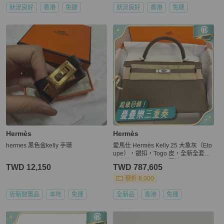
狀況良好
香港
免運
狀況良好
香港
免運
Hermès
Hermès
hermes 黑色金kelly 手環
愛馬仕 Hermès Kelly 25 大象灰（Eto
upe），銀扣，Togo 皮，全新全套，
W 刻印，24 年 12 月票據。
TWD 12,150
TWD 787,605
現折 8,000
近新閒置品
本地
免運
全新品
香港
免運