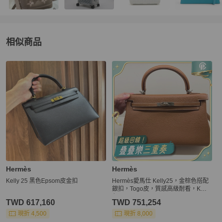
相似商品
更多相似
Hermès
女包
推薦精品
Hermès
Hermès
Kelly 25 黑色Epsom皮金扣
Hermès愛馬仕 Kelly25，金棕色搭配
銀扣，Togo皮，質感高級耐看，K刻
印，
TWD 617,160
TWD 751,254
現折 4,500
現折 8,000