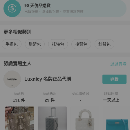
90 天仿品退貨
出貨錄影、防掉換封條、雙重防護包裝
更多相似類別
更多
Hermès
女包
相似商品推薦
手提包
肩背包
托特包
後背包
斜背包
認識賣場主人
逛逛賣場
PopChill 拍拍圈嚴選賣家
Luxnicy 名牌正品代購
介紹
Luxnicy 名牌正品代購
追蹤
商品數
商品售出
安心購通過
聊聊回覆
131 件
25 件
-
一天以上