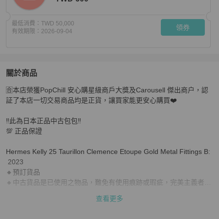
最低消費：
TWD 50,000
領券
有效期限：
2026-09-04
關於商品
關於
🈴本店榮獲PopChill 安心購星級商戶大獎及Carousell 傑出商户，認
Hermes Kelly 25 Taurillon Clemence Etoupe Gold Metal F
証了本店一切交易商品均是正貨，讓買家能更安心購買❤️

‼️此為日本正品中古包包‼️

💯 正品保證

Hermes Kelly 25 Taurillon Clemence Etoupe Gold Metal Fittings B:
 2023

🔸預訂貨品

🔸中古貨品是已使用之物品，難免有使用痕跡或瑕疵，完美主義者勿
購

查看更多
🛍️正品精品名牌代購
