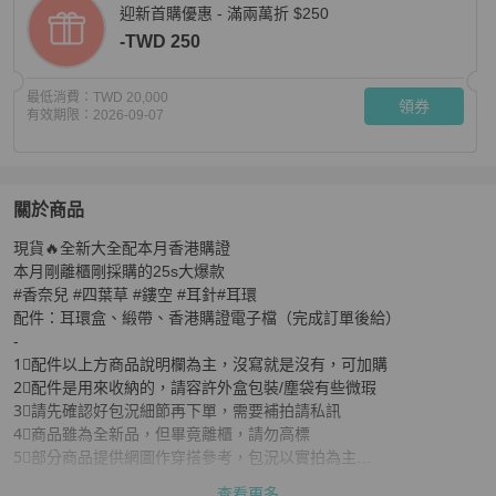
迎新首購優惠 - 滿兩萬折 $250
-TWD 250
最低消費：
TWD 20,000
領券
有效期限：
2026-09-07
關於商品
關於
現貨🔥全新大全配本月香港購證

全新大全配有購證☑️ 25s大爆款 #香奈兒 #四葉草 #鏤空 
本月剛離櫃剛採購的25s大爆款

#香奈兒 #四葉草 #鏤空 #耳針#耳環

配件：耳環盒、緞帶、香港購證電子檔（完成訂單後給）

-

1⃣️配件以上方商品說明欄為主，沒寫就是沒有，可加購

2⃣️配件是用來收納的，請容許外盒包裝/塵袋有些微瑕

3⃣️請先確認好包況細節再下單，需要補拍請私訊

4⃣️商品雖為全新品，但畢竟離櫃，請勿高標

5⃣️部分商品提供網圖作穿搭參考，包況以實拍為主

6⃣️議價後談好不買的直接封鎖，不要浪費彼此時間
查看更多