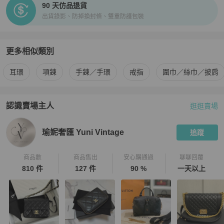
90 天仿品退貨
出貨錄影、防掉換封條、雙重防護包裝
更多相似類別
更多
Chanel
女士配件
相似商品推薦
耳環
項鍊
手鍊／手環
戒指
圍巾／絲巾／披肩
認識賣場主人
逛逛賣場
PopChill 拍拍圈嚴選賣家
瑜妮奢匯 Yuni Vintage
介紹
瑜妮奢匯 Yuni Vintage
追蹤
商品數
商品售出
安心購通過
聊聊回覆
810 件
127 件
90 %
一天以上