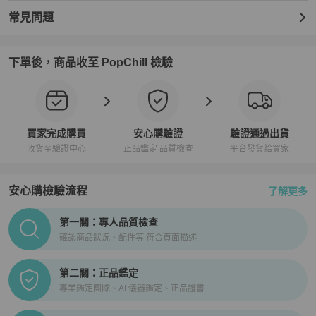
常見問題
下單後，商品收至 PopChill 檢驗
買家完成購買
安心購驗證
驗證通過出貨
收貨至驗證中心
正品鑑定 品質檢查
平台發貨給買家
安心購檢驗流程
了解更多
PopChill拍拍圈正品驗證、安心購檢驗流程介紹
第一關：專人品質檢查
確認商品狀況、配件等 符合頁面描述
第二關：正品鑑定
專業鑑定團隊、AI 儀器鑑定、正品證書