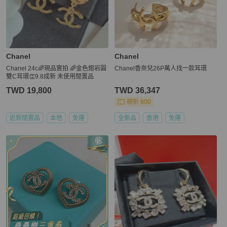
Chanel
Chanel
Chanel 24c🌈現品實拍 🌈金色熔岩圓
Chanel香奈兒26P萬人找一款耳環
雙C耳環👏9.8成新 未使用閒置品
TWD 19,800
TWD 36,347
現折 800
近新閒置品
本地
免運
全新品
香港
免運