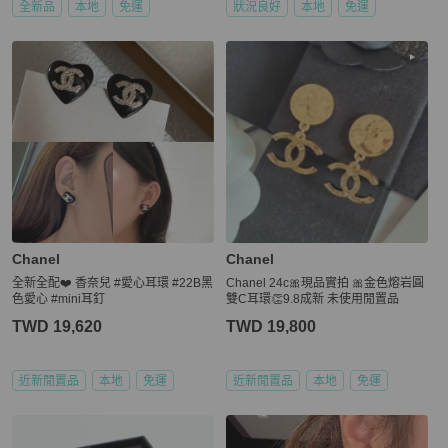
全新品
本地
免運
狀況良好
本地
免運
Chanel
Chanel
全新全配❤️ 香奈兒 #愛心耳環 #22B黑
Chanel 24c🎀現品實拍 🎀金色熔岩圓
色愛心 #mini耳釘
雙C耳環👏9.8成新 未使用閒置品
TWD 19,620
TWD 19,800
近新閒置品
本地
免運
近新閒置品
本地
免運