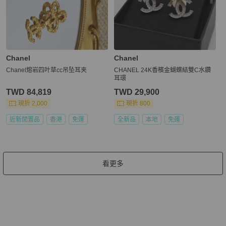
Chanel
Chanel
Chanel熔岩四叶草cc吊坠耳夹
CHANEL 24K香檳金蝴蝶結雙C水鑽
耳環
TWD 84,819
TWD 29,900
現折 2,000
現折 800
近新閒置品
香港
免運
全新品
本地
免運
看更多