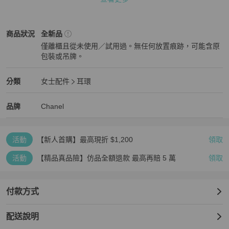
Chanel
女士配件
商品狀態與細節
商品狀況
全新品
僅離櫃且從未使用／試用過。無任何放置痕跡，可能含原
包裝或吊牌。
全新品
Chanel
女士配件
分類資訊
分類
女士配件
耳環
女士配件
/
耳環
推薦
Chanel
Chanel
精品
推薦清單
女士配件
品牌介紹
品牌
Chanel
活動
【新人首購】最高現折 $1,200
領取
活動
【精品真品險】仿品全額退款 最高再賠 5 萬
領取
付款方式
配送說明