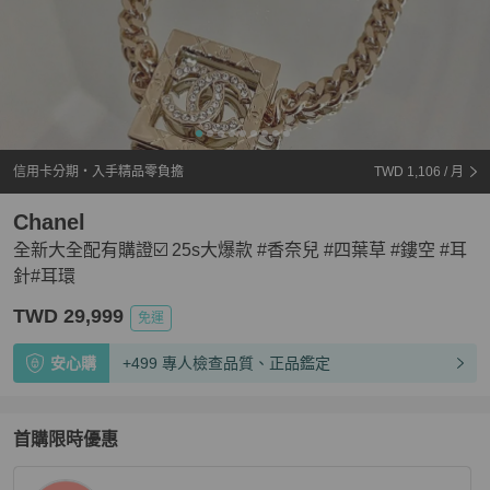
信用卡分期・入手精品零負擔
TWD 1,106
/ 月
Chanel
全新大全配有購證☑️ 25s大爆款 #香奈兒 #四葉草 #鏤空 #耳
針#耳環
TWD 29,999
免運
安心購
+499 專人檢查品質、正品鑑定
首購限時優惠