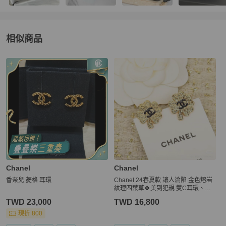
相似商品
更多相似
Chanel
女士配件
推薦精品
Chanel
Chanel
香奈兒 菱格 耳環
Chanel 24春夏款 讓人淪陷 金色熔岩
紋理四葉草🍀美到犯規 雙C耳環、耳
釘
TWD 23,000
TWD 16,800
現折 800