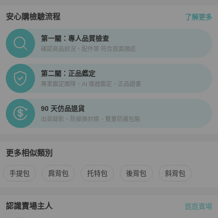
安心購檢驗流程
了解更多
【寄送時程相關】

★ 空運直送 │ 縮短您的等待時間

PopChill拍拍圈正品驗證、安心購檢驗流程介紹
★ 依寄達國家區域、驗關、航班或氣候等不可控制因素而異。

第一關：專人品質檢查
★ 商品由境外寄至 PopChill 驗證中心鑑定（鑑證）通過後才配送，
確認商品狀況、配件等 符合頁面描述
因此比一般包裹需要多 2～3天的鑑定（鑑證）與檢查作業時間。

第二關：正品鑑定
【商品瑕疵說明】

專業鑑定團隊、AI 儀器鑑定、正品證書
★ 日本中古奢侈品市場對於商品進行分級，讓消費者即使透過網購，
也能從英文字母等級（SA．A 級．B 級．BC 級）判斷商品的保存狀
90 天仿品退貨
況。

出貨錄影、防掉換封條、雙重防護包裝
★ 二手商品非新品，圖文已盡力完整敘述細節，請買家務必將商品照
片放大看，並綜合商品圖片和文字去綜合考量與判斷。

★ 日本中古名牌行業統一的分級標準非常嚴謹，商品狀況已於說明處
明確標示等級，如下單即表示可接受商品狀況。

更多相似類別
★商品的成色判定基於 Brand Street 日本的標準來評判，因個人評判
更多
Louis Vuitton
女包
相似商品推薦
標準的不同，請務必下單前詳細確認商品照片細節和商品情報說明文
手提包
肩背包
托特包
後背包
斜背包
後來綜合判斷，買方有義務就有疑慮的瑕疵處問清楚，確保商品能達
到您的滿意，如有疑問請APP聊聊詢問客服解答後購買。

★ 中古品有正常使用痕跡，瑕疵基本已拍出，細節如圖，了解更多請
認識賣場主人
逛逛賣場
PopChill 拍拍圈嚴選賣家
Brand street tokyo日本直送二手名牌
使用APP聊聊和客服聯繫。
