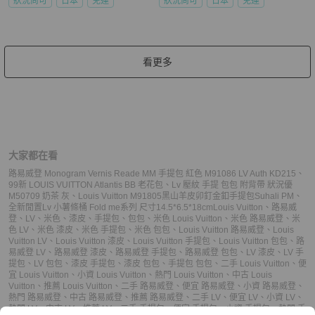
狀況尚可
日本
免運
狀況尚可
日本
免運
看更多
大家都在看
路易威登 Monogram Vernis Reade MM 手提包 紅色 M91086 LV Auth KD215
、
99新 LOUIS VUITTON Atlantis BB 老花包
、
Lv 壓紋 手提 包包 附背帶 狀況優
M50709 奶茶 灰
、
Louis Vuitton M91805黑山羊皮卯釘金釦手提包Suhali PM
、
全新閒置Lv 小薯條桶 Fold me系列 尺寸14.5*6.5*18cm
Louis Vuitton
、
路易威
登
、
LV
、
米色
、
漆皮
、
手提包
、
包包
、
米色 Louis Vuitton
、
米色 路易威登
、
米
色 LV
、
米色 漆皮
、
米色 手提包
、
米色 包包
、
Louis Vuitton 路易威登
、
Louis
Vuitton LV
、
Louis Vuitton 漆皮
、
Louis Vuitton 手提包
、
Louis Vuitton 包包
、
路
易威登 LV
、
路易威登 漆皮
、
路易威登 手提包
、
路易威登 包包
、
LV 漆皮
、
LV 手
提包
、
LV 包包
、
漆皮 手提包
、
漆皮 包包
、
手提包 包包
、
二手 Louis Vuitton
、
便
宜 Louis Vuitton
、
小資 Louis Vuitton
、
熱門 Louis Vuitton
、
中古 Louis
Vuitton
、
推薦 Louis Vuitton
、
二手 路易威登
、
便宜 路易威登
、
小資 路易威登
、
熱門 路易威登
、
中古 路易威登
、
推薦 路易威登
、
二手 LV
、
便宜 LV
、
小資 LV
、
熱門 LV
、
中古 LV
、
推薦 LV
、
二手 手提包
、
便宜 手提包
、
小資 手提包
、
熱門 手