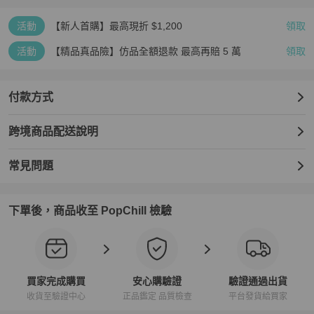
氣味：有存放（儲存）氣味。

其他備註：-

活動
【新人首購】最高現折 $1,200
領取
【PopChill 台灣購物保障】

★免國際運費，免高額關稅．90天仿品疑慮全額退款

活動
【精品真品險】仿品全額退款 最高再賠 5 萬
領取
★下單時於 PopChill 付費台幣499元加購安心購（正品鑑定）與（品
質檢查）服務，意即商品抵達台灣時，由PopChill進行開箱錄影比對
商品圖文相符以及二次鑑定和確認缺件，如存在重大落差，平台將提
付款方式
供拍照服務，買家有權利取消訂單，無須支付任何費用。

跨境商品配送說明
【PopChill 香港購物保障】

★免國際運費，免關稅．90天內存疑全額退款

★ 香港地區：下單時於 PopChill 付費港幣399元加購安心購（正貨鑑
常見問題
證）與（品質檢查）服務，意即商品抵達香港時，由PopChill進行開
箱錄影比對描述相符以及二次鑑定，如存在重大落差，平台將提供拍
照服務，買家有權利取消訂單，無須支付任何費用。

下單後，商品收至 PopChill 檢驗
【PopChill 全球購物保障】

★若商品不通過PopChill 的品質檢查和鑑定，您的訂單將被取消，系
統自動退回整張訂單的金額（包含安心購費用）。

★ 鑑定將使用美國第三方權威專業鑑定機構之服務，大多數加贈正貨
買家完成購買
安心購驗證
驗證通過出貨
證書，部分含鑑定分析。

收貨至驗證中心
正品鑑定 品質檢查
平台發貨給買家