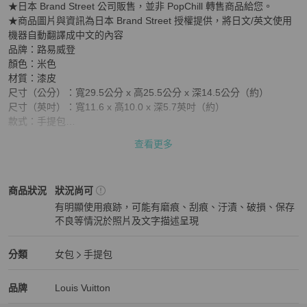
★日本 Brand Street 公司販售，並非 PopChill 轉售商品給您。

★商品圖片與資訊為日本 Brand Street 授權提供，將日文/英文使用
機器自動翻譯成中文的內容

品牌：路易威登

顏色：米色

材質：漆皮 

尺寸（公分）：寬29.5公分 x 高25.5公分 x 深14.5公分（約）

尺寸（英吋）：寬11.6 x 高10.0 x 深5.7英吋（約）

款式：手提包

配件：不含包裝盒和防塵袋。我們只會寄送照片中所示的商品。

查看更多
產品編號：M91004

序號：LW0031

產地：西班牙

Louis Vuitton
女包
商品狀態與細節
商品狀況
狀況尚可
等級：BC

有明顯使用痕跡，可能有磨痕、刮痕、汙漬、破損、保存
SKU：ki5519

不良等情況於照片及文字描述呈現
狀態 : 

狀況尚可
外部：表面：摩擦痕跡、日曬痕跡、褪色、輕微變形

金屬配件：刮痕

Louis Vuitton
女包
分類資訊
分類
女包
手提包
內部：有摩擦痕跡、輕微污漬、脫皮

女包
/
手提包
推薦
口袋：摩擦

Louis Vuitton
Louis Vuitton
精品
推薦清單
女包
品牌介紹
品牌
Louis Vuitton
邊角：摩擦
