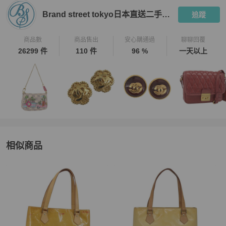
★包袋尺寸由於測量手法不同，誤差在1cm-3cm屬於正常範圍，正常
Brand street tokyo日本直送二手名牌
追蹤
範圍內誤差不作為退換貨依據。

【PopChill 台北 │ 香港 中英文雙語客戶服務】

商品數
商品售出
安心購通過
聊聊回覆
★ 商品出售人授權 PopChill 台灣提供友善之中英文雙語客戶服務。

26299 件
110 件
96 %
一天以上
★ 有關商品問題，請直接私訊此帳號，商品均在境外賣家手上，Pop
Chill 會幫您代為詢問日本賣家。

★ App 版聊聊服務時間：週一到週五 09:30～18:30。

★ 二手商品只有一件，如商品已經在原網站上被售出、刪除，PopC
hill 會為您取消訂單，還請見諒。

【取消訂單與退貨政策】

★ 下單後不接受買家無正當理由的換貨，退貨等要求。

★ 若商品已通過跨境寄送與 PopChill 的鑑定抵達買家手上，而買家
相似商品
因個人因素想要退貨，需自行負擔國際運費和相關產生的關稅寄回給
 Brand Street 日本，PopChill 並非商品轉售人，商品係為您向日本 B
更多相似
Louis Vuitton
女包
推薦精品
rand Street 購買，我方協助進行鑑定和訂購，因此我方無法代替賣
方（Brand Street）行使是否同意退貨的權利，Brand Street 是日本
老牌中古店，對於品質和信譽均有良好的把關，敬請放心購買。

★ 買家一旦依照 PopChill 平台所定方式、條件及流程完成下單，即
表示願意依照本服務約定條款及相關網頁上所載明的約定內容、交易