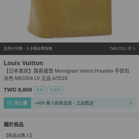
信用卡分期・入手精品零負擔
TWD 325
/ 月
Louis Vuitton
【日本直送】路易威登 Monogram Vernis Houston 手提包
米色 M91004 LV 正品 ki5519
TWD 8,808
免運
免關稅
安心購
+499 專人檢查品質、正品鑑定
關於商品
關於
【商品出售人】

【日本直送】路易威登 Monogram Vernis Houston 手提包 米