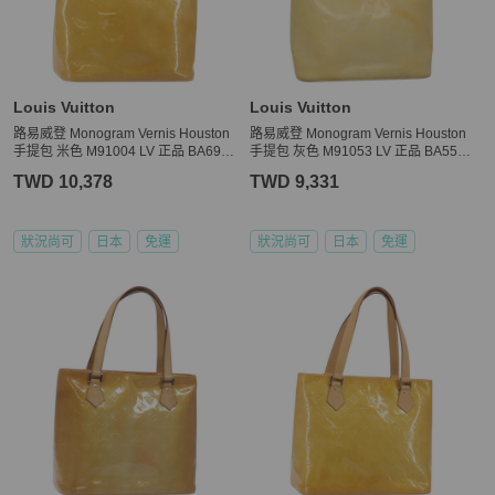
條件、退貨政策或限制。

【電子發票與關稅政策】

★ 商品通過鑑定（鑑證）後，PopChill 依法將會開立「訂單金額」全
額的台灣統一發票，以電子發票形式寄至買家提供之電郵信箱。

Louis Vuitton
Louis Vuitton
★ 各國海關如有關稅 PopChill 均依法申報相符之金額，且均由 Pop
路易威登 Monogram Vernis Houston
路易威登 Monogram Vernis Houston
手提包 米色 M91004 LV 正品 BA698
手提包 灰色 M91053 LV 正品 BA551
8
6
TWD 10,378
TWD 9,331
狀況尚可
日本
免運
狀況尚可
日本
免運