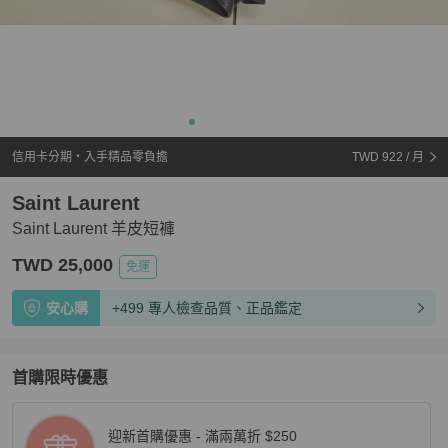
信用卡分期・入手精品零負擔
TWD 922
/ 月
Saint Laurent
Saint Laurent 羊皮短褲
TWD 25,000
免運
安心購
+499 專人檢查品質、正品鑑定
首購限時優惠
迎新首購優惠 - 滿兩萬折 $250