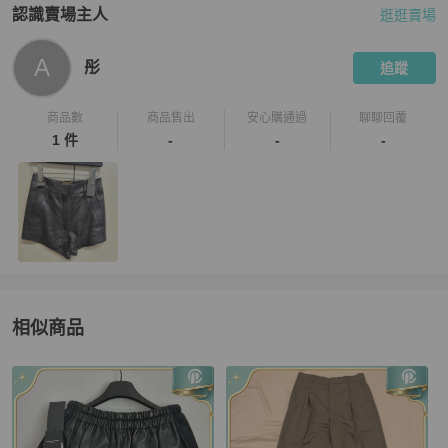
認識賣場主人
逛逛賣場
PopChill 拍拍圈嚴選賣家
彤
介紹
A
彤
追蹤
商品數
商品售出
安心購通過
聊聊回覆
1 件
-
-
-
相似商品
更多相似
Saint Laurent
女裝
推薦精品