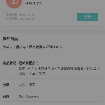
-TWD 250
最低消費：
TWD 20,000
領券
有效期限：
2026-09-06
關於商品
關於
小羊皮，僅試穿，因為覺得太短所以售出
Saint Laurent 羊皮短褲
商品詳情與購買須知
Saint Laurent
女裝
商品狀態與細節
商品狀況
近新閒置品
使用 1～2 次或僅試用過，可能有極輕微磨痕／髮絲紋／
刮痕／汙漬／氣味。
近新閒置品
Saint Laurent
女裝
分類資訊
分類
女裝
褲子
女裝
/
褲子
推薦
Saint Laurent
Saint Laurent
精品
推薦清單
女裝
品牌介紹
品牌
Saint Laurent