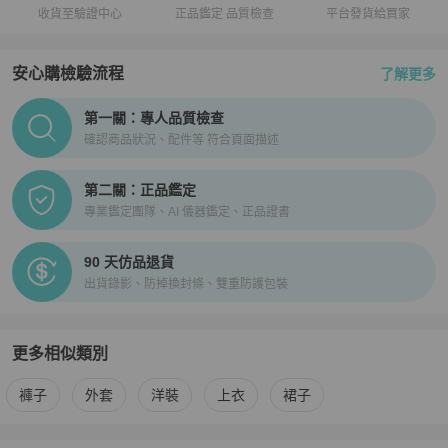
收貨至驗證中心
正品鑑定 品質檢查
平台發貨給買家
安心購檢驗流程
了解更多
PopChill拍拍圈正品驗證、安心購檢驗流程介紹
第一關：專人品質檢查
確認商品狀況、配件等 符合頁面描述
第二關：正品鑑定
專業鑑定團隊、AI 儀器鑑定、正品證書
90 天仿品退貨
出貨錄影、防掉換封條、雙重防護包裝
更多相似類別
更多
Saint Laurent
女裝
相似商品推薦
褲子
外套
洋裝
上衣
裙子