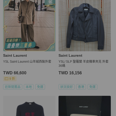
Saint Laurent
Saint Laurent
YSL Saint Laurent 山羊絨西裝外套
YSL/ SLP 聖羅蘭 羊皮機車夾克 外套
36碼
TWD 66,600
TWD 16,156
9 折
近新閒置品
本地
免運
狀況良好
香港
免運