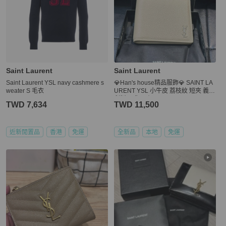
Saint Laurent
Saint Laurent
Saint Laurent YSL navy cashmere s
💎Han's house精品服飾💎 SAINT LA
weater S 毛衣
URENT YSL 小牛皮 荔枝紋 短夾 義大
利製 現貨 原價18400
TWD 7,634
TWD 11,500
近新閒置品
香港
免運
全新品
本地
免運