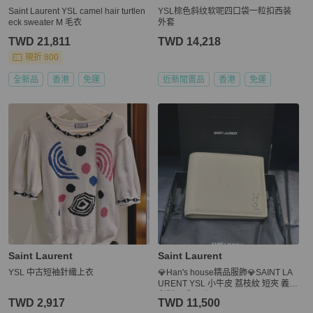
Saint Laurent YSL camel hair turtlen
YSL棕色斜纹软呢四口袋一粒扣西装
eck sweater M 毛衣
外套
TWD 21,811
TWD 14,218
現折 800
全新品
香港
免運
近新閒置品
香港
免運
Saint Laurent
Saint Laurent
YSL 中古短袖針織上衣
💎Han's house精品服飾💎SAINT LA
URENT YSL 小牛皮 荔枝紋 短夾 義大
利製 現貨 原價18400
TWD 2,917
TWD 11,500