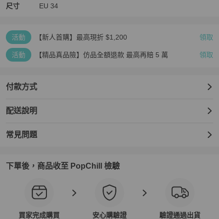
尺寸
EU
34
活動
【新人首購】最高現折 $1,200
領取
活動
【精品真品險】仿品全額退款 最高再賠 5 萬
領取
付款方式
配送說明
常見問題
下單後，商品收至 PopChill 檢驗
買家完成購買
安心購驗證
驗證通過出貨