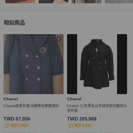
相似商品
更多相似
Chanel
女裝
推薦精品
Chanel
Chanel
Chanel勛章外套38碼帶吊牌備用扣
Chanel 11年黑色山羊绒双排扣翻领大
衣外套
TWD 67,856
TWD 205,989
現折 2,000
現折 4,500