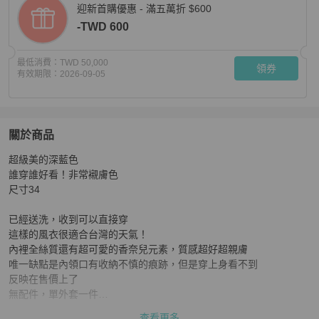
迎新首購優惠 - 滿五萬折 $600
-TWD 600
最低消費：
TWD 50,000
領券
有效期限：
2026-09-05
關於商品
關於
超級美的深藍色

CHANEL香奈兒深藍色絲質內裡七分袖雙排釦超顯瘦修
誰穿誰好看！非常襯膚色

尺寸34

已經送洗，收到可以直接穿

這樣的風衣很適合台灣的天氣！

內裡全絲質還有超可愛的香奈兒元素，質感超好超親膚

唯一缺點是內領口有收納不慎的痕跡，但是穿上身看不到

反映在售價上了

無配件，單外套一件

原購入應該20萬左右

查看更多