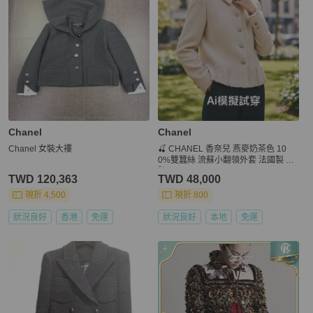
Chanel
Chanel
Chanel 女裝大褸
🍒 CHANEL 香奈兒 燕麥奶茶色 10
0%雙蠶絲 流蘇小翻領外套 法國製 42
號/2F260524-2
TWD 120,363
TWD 48,000
現折 4,500
現折 800
狀況良好
香港
免運
狀況良好
本地
免運