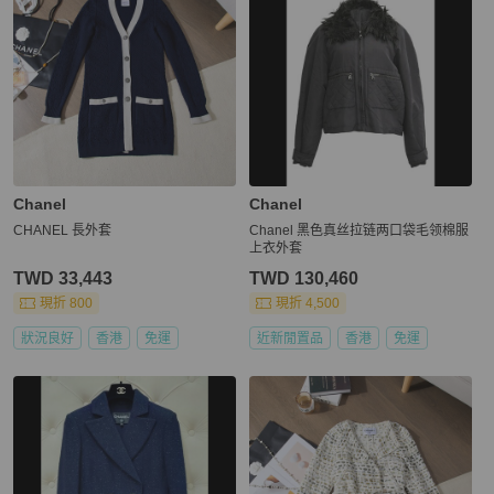
Chanel
Chanel
CHANEL 長外套
Chanel 黑色真丝拉链两口袋毛领棉服
上衣外套
TWD 33,443
TWD 130,460
現折 800
現折 4,500
狀況良好
香港
免運
近新閒置品
香港
免運