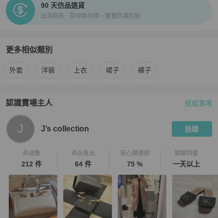
90 天仿品退貨
出貨錄影、防掉換封條、雙重防護包裝
更多相似類別
更多
Chanel
女裝
相似商品推薦
外套
洋裝
上衣
裙子
褲子
認識賣場主人
逛逛賣場
PopChill 拍拍圈嚴選賣家
J’s collection
介紹
J
J’s collection
追蹤
商品數
商品售出
安心購通過
聊聊回覆
212 件
64 件
75 %
一天以上