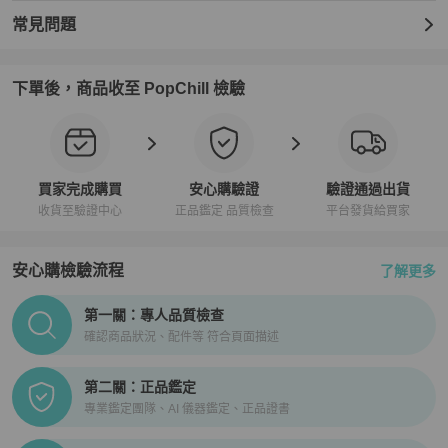
常見問題
下單後，商品收至 PopChill 檢驗
買家完成購買
安心購驗證
驗證通過出貨
收貨至驗證中心
正品鑑定 品質檢查
平台發貨給買家
安心購檢驗流程
了解更多
PopChill拍拍圈正品驗證、安心購檢驗流程介紹
第一關：專人品質檢查
確認商品狀況、配件等 符合頁面描述
第二關：正品鑑定
專業鑑定團隊、AI 儀器鑑定、正品證書