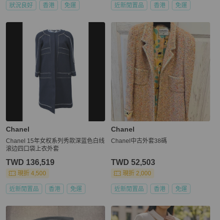
狀況良好
香港
免運
近新閒置品
香港
免運
Chanel
Chanel
Chanel 15年女权系列秀款深蓝色白线
Chanel中古外套38碼
滚边四口袋上衣外套
TWD 136,519
TWD 52,503
現折 4,500
現折 2,000
近新閒置品
香港
免運
近新閒置品
香港
免運