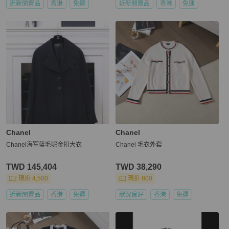
近新閒置品
香港
免運
近新閒置品
香港
免運
Chanel
Chanel
Chanel海军蓝毛呢金扣大衣
Chanel 毛衣外套
TWD 145,404
TWD 38,290
現折 4,500
現折 800
近新閒置品
香港
免運
狀況良好
香港
免運