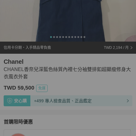
信用卡分期・入手精品零負擔
TWD 2,194
/ 月
Chanel
CHANEL香奈兒深藍色絲質內裡七分袖雙排釦超顯瘦修身大
衣風衣外套
TWD 59,500
免運
安心購
+499 專人檢查品質、正品鑑定
首購限時優惠