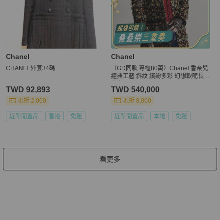
Chanel
Chanel
CHANEL外套34碼
（GD同款 專櫃80萬）Chanel 香奈兒
經典工藝 斜紋 繽紛多彩 幻想軟呢長版
大衣
TWD 92,893
TWD 540,000
現折 2,000
現折 8,000
近新閒置品
香港
免運
近新閒置品
本地
免運
看更多