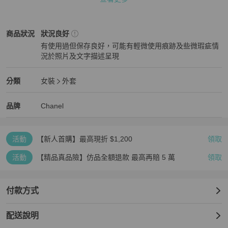
平量尺寸（公分）

肩38.5

袖43

Chanel
女裝
商品狀態與細節
商品狀況
狀況良好
全長92
有使用過但保存良好，可能有輕微使用痕跡及些微瑕疵情
況於照片及文字描述呈現
狀況良好
Chanel
女裝
分類資訊
分類
女裝
外套
女裝
/
外套
推薦
Chanel
Chanel
精品
推薦清單
女裝
品牌介紹
品牌
Chanel
活動
【新人首購】最高現折 $1,200
領取
活動
【精品真品險】仿品全額退款 最高再賠 5 萬
領取
付款方式
配送說明