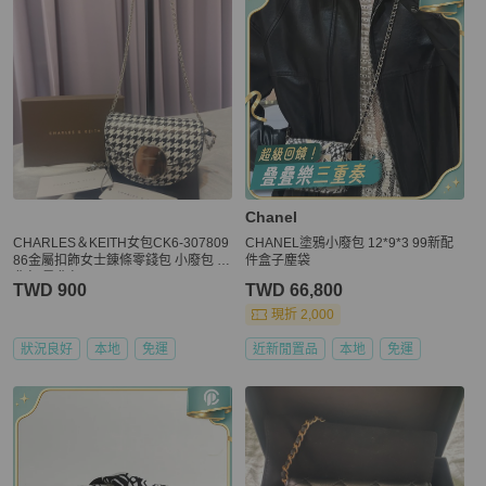
Chanel
CHARLES＆KEITH女包CK6-307809
CHANEL塗鴉小廢包 12*9*3 99新配
86金屬扣飾女士錬條零錢包 小廢包 斜
件盒子塵袋
背包 肩背包
TWD 900
TWD 66,800
現折 2,000
狀況良好
本地
免運
近新閒置品
本地
免運