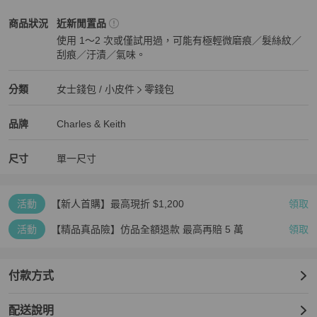
Charles & Keith
女士錢包 / 小皮件
商品狀態與細節
商品狀況
近新閒置品
使用 1～2 次或僅試用過，可能有極輕微磨痕／髮絲紋／
刮痕／汙漬／氣味。
近新閒置品
Charles & Keith
女士錢包 / 小皮件
分類資訊
分類
女士錢包 / 小皮件
零錢包
女士錢包 / 小皮件
/
零錢包
推薦
Charles & Keith
Charles & Keith
精品
推薦清單
女士錢包 / 小皮件
品牌介紹
品牌
Charles & Keith
尺寸
單一尺寸
活動
【新人首購】最高現折 $1,200
領取
活動
【精品真品險】仿品全額退款 最高再賠 5 萬
領取
付款方式
配送說明