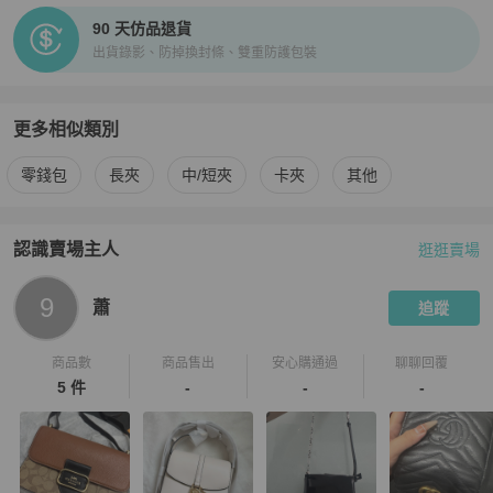
90 天仿品退貨
出貨錄影、防掉換封條、雙重防護包裝
更多相似類別
更多
Charles & Keith
女士錢包 / 小皮件
相似商品推薦
零錢包
長夾
中/短夾
卡夾
其他
認識賣場主人
逛逛賣場
PopChill 拍拍圈嚴選賣家
蕭
介紹
9
蕭
追蹤
商品數
商品售出
安心購通過
聊聊回覆
5 件
-
-
-