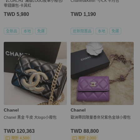
【COACH】滿版LOGO皮革小廢包/
Charles&Keith *小CK 半月包
零錢鍊包-卡其紅
TWD 5,980
TWD 1,190
全新品
本地
免運
近新閒置品
本地
免運
Chanel
Chanel
Chanel 黑金 牛皮 大logo小廢包
歐洲帶回限量香奈兒紫色金球小廢包
TWD 120,363
TWD 88,800
現折 4,500
現折 2,000