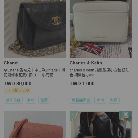
Chanel
Charles & Keith
💎Chanel香奈兒｜中古款vintage｜雕
charles & keith 鑰匙鎖鍊小方包 奶油
花鏈條雕花雙C扣CF ｜小元寶
色 相機包 小ck
TWD 80,000
TWD 1,000
現折 2,000
狀況良好
本地
免運
近新閒置品
本地
免運