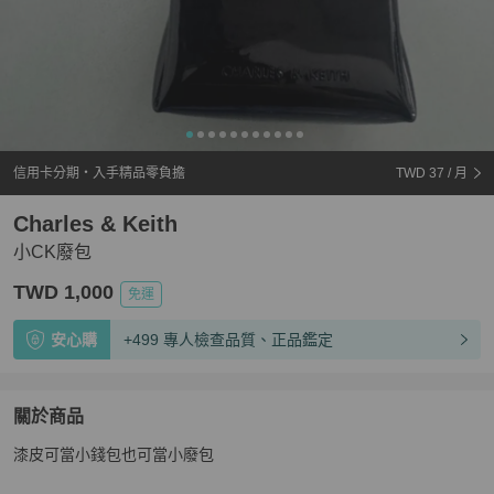
信用卡分期・入手精品零負擔
TWD 37
/ 月
Charles & Keith
小CK廢包
TWD 1,000
免運
安心購
+499 專人檢查品質、正品鑑定
關於商品
關於
漆皮可當小錢包也可當小廢包
小CK廢包
商品詳情與購買須知