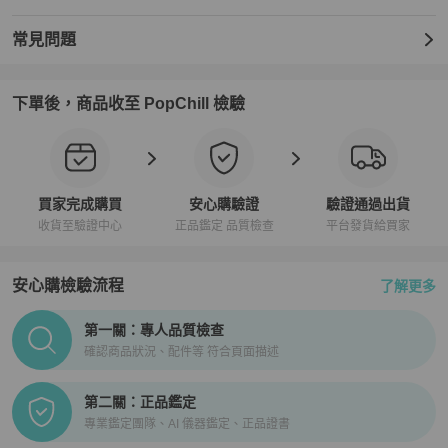
常見問題
下單後，商品收至 PopChill 檢驗
買家完成購買
安心購驗證
驗證通過出貨
收貨至驗證中心
正品鑑定 品質檢查
平台發貨給買家
安心購檢驗流程
了解更多
PopChill拍拍圈正品驗證、安心購檢驗流程介紹
第一關：專人品質檢查
確認商品狀況、配件等 符合頁面描述
第二關：正品鑑定
專業鑑定團隊、AI 儀器鑑定、正品證書