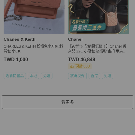
Charles & Keith
Chanel
CHARLES & KEITH 粉橘色小方包 斜
【97新 ✨ 全網最低價！】Chanel 香
背包 小CK
奈兒 22C 小廢包 淡橘粉 金扣 單肩斜
挎包（下單前先詢問庫存❗️)
TWD 1,000
TWD 46,849
現折 800
近新閒置品
本地
免運
狀況良好
香港
免運
看更多