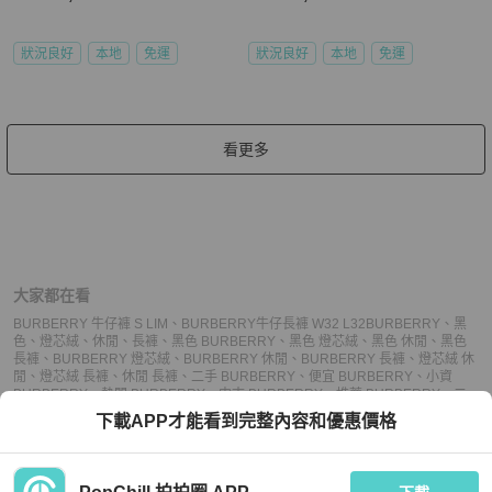
狀況良好
本地
免運
狀況良好
本地
免運
看更多
大家都在看
BURBERRY 牛仔褲 S LIM
、
BURBERRY牛仔長褲 W32 L32
BURBERRY
、
黑
色
、
燈芯絨
、
休閒
、
長褲
、
黑色 BURBERRY
、
黑色 燈芯絨
、
黑色 休閒
、
黑色
長褲
、
BURBERRY 燈芯絨
、
BURBERRY 休閒
、
BURBERRY 長褲
、
燈芯絨 休
閒
、
燈芯絨 長褲
、
休閒 長褲
、
二手 BURBERRY
、
便宜 BURBERRY
、
小資
BURBERRY
、
熱門 BURBERRY
、
中古 BURBERRY
、
推薦 BURBERRY
、
二
手 休閒
、
便宜 休閒
、
小資 休閒
、
熱門 休閒
、
中古 休閒
、
推薦 休閒
、
二手 長
下載APP才能看到完整內容和優惠價格
褲
、
便宜 長褲
、
小資 長褲
、
熱門 長褲
、
中古 長褲
、
推薦 長褲