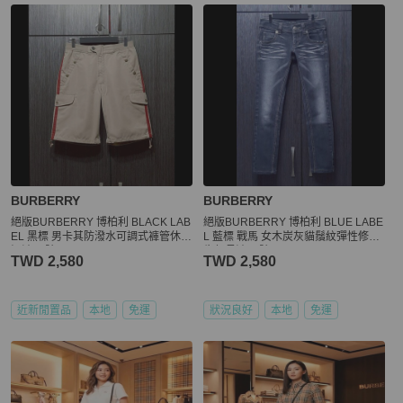
BURBERRY
BURBERRY
絕版BURBERRY 博柏利 BLACK LAB
絕版BURBERRY 博柏利 BLUE LABE
EL 黑標 男卡其防潑水可調式褲管休閒
L 藍標 戰馬 女木炭灰貓鬚紋彈性修身
短褲73號
牛仔長褲40號
TWD 2,580
TWD 2,580
近新閒置品
本地
免運
狀況良好
本地
免運