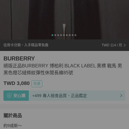
信用卡分期・入手精品零負擔
TWD 114
/ 月
BURBERRY
絕版正品BURBERRY 博柏利 BLACK LABEL 黑標 戰馬 男
黑色燈芯絨條紋彈性休閒長褲85號
TWD 3,080
免運
安心購
+499 專人檢查品質、正品鑑定
關於商品
關於
約9成新～

絕版正品BURBERRY 博柏利 BLACK LABEL 黑標 