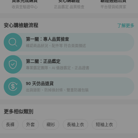
買家完成購買
安心購驗證
驗證通過出貨
收貨至驗證中心
正品鑑定 品質檢查
平台發貨給買家
安心購檢驗流程
了解更多
PopChill拍拍圈正品驗證、安心購檢驗流程介紹
第一關：專人品質檢查
確認商品狀況、配件等 符合頁面描述
第二關：正品鑑定
專業鑑定團隊、AI 儀器鑑定、正品證書
90 天仿品退貨
出貨錄影、防掉換封條、雙重防護包裝
更多相似類別
更多
BURBERRY
男裝
相似商品推薦
長褲
外套
襯衫
長袖上衣
短袖上衣