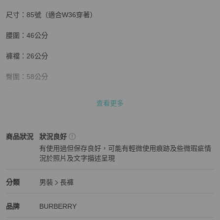
尺寸：85號（適合W36穿著）

腰圍：46公分

褲襠：26公分

臀圍：58公分

腿圍：32公分

查看更多
褲管：23公分

BURBERRY
男裝
商品狀態與細節
商品狀況
狀況良好
褲長：105公分

有使用過但保存良好，可能有輕微使用痕跡及些微瑕疵情
況於照片及文字描述呈現
👉顏色可能會因燈光、拍攝器材而有所色差，顏色皆以實品為主。

狀況良好
👉商品大多都只有一件，出貨前都會再檢查有無瑕疵，才會安排出
BURBERRY
男裝
分類資訊
分類
男裝
長褲
貨。

男裝
/
長褲
推薦
BURBERRY
BURBERRY
精品
推薦清單
男裝
品牌介紹
品牌
BURBERRY
👉商品都有標記平量，平量誤差值為1-2公分為正常範圍，若很在意