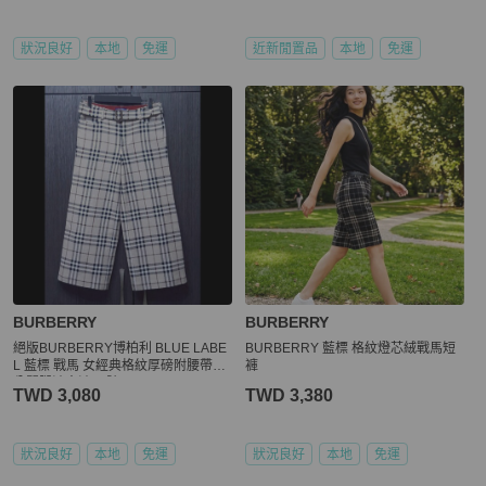
狀況良好
本地
免運
近新閒置品
本地
免運
BURBERRY
BURBERRY
絕版BURBERRY博柏利 BLUE LABE
BURBERRY 藍標 格紋燈芯絨戰馬短
L 藍標 戰馬 女經典格紋厚磅附腰帶八
褲
分闊腿褲寬褲36號
TWD 3,080
TWD 3,380
狀況良好
本地
免運
狀況良好
本地
免運