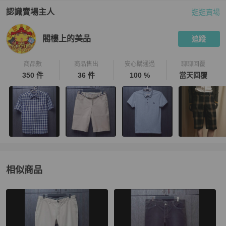
認識賣場主人
逛逛賣場
PopChill 拍拍圈嚴選賣家
閣樓上的美品
介紹
閣樓上的美品
追蹤
商品數
商品售出
安心購通過
聊聊回覆
350 件
36 件
100 %
當天回覆
相似商品
更多相似
BURBERRY
男裝
推薦精品