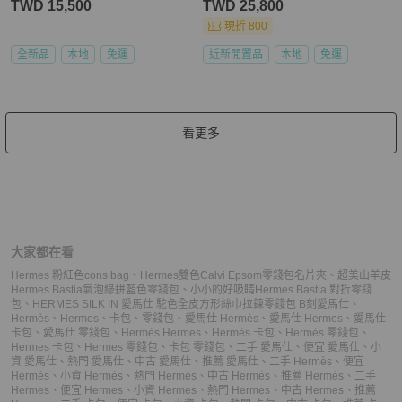
TWD 15,500
TWD 25,800
現折 800
全新品
本地
免運
近新閒置品
本地
免運
看更多
大家都在看
Hermes 粉紅色cons bag
、
Hermes雙色Calvi Epsom零錢包名片夾
、
超美山羊皮
Hermes Bastia氣泡綠拼藍色零錢包
、
小小的好吸睛Hermes Bastia 對折零錢
包
、
HERMES SILK IN 愛馬仕 駝色全皮方形絲巾拉鍊零錢包 B刻
愛馬仕
、
Hermès
、
Hermes
、
卡包
、
零錢包
、
愛馬仕 Hermès
、
愛馬仕 Hermes
、
愛馬仕
卡包
、
愛馬仕 零錢包
、
Hermès Hermes
、
Hermès 卡包
、
Hermès 零錢包
、
Hermes 卡包
、
Hermes 零錢包
、
卡包 零錢包
、
二手 愛馬仕
、
便宜 愛馬仕
、
小
資 愛馬仕
、
熱門 愛馬仕
、
中古 愛馬仕
、
推薦 愛馬仕
、
二手 Hermès
、
便宜
Hermès
、
小資 Hermès
、
熱門 Hermès
、
中古 Hermès
、
推薦 Hermès
、
二手
Hermes
、
便宜 Hermes
、
小資 Hermes
、
熱門 Hermes
、
中古 Hermes
、
推薦