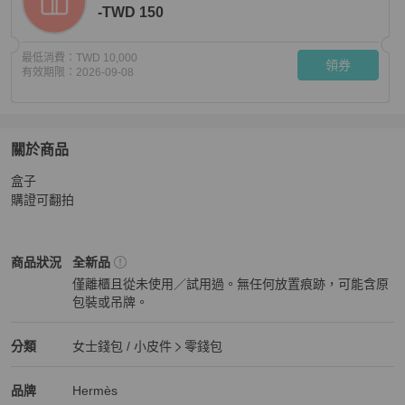
-TWD 150
最低消費：
TWD 10,000
領券
有效期限：
2026-09-08
關於商品
關於
盒子

::HERMES:: 馬爾法8Q CALVI 卡包 零錢包
商品詳情與購
購證可翻拍
Hermès
女士錢包 / 小皮件
商品狀態與細節
商品狀況
全新品
僅離櫃且從未使用／試用過。無任何放置痕跡，可能含原
包裝或吊牌。
全新品
Hermès
女士錢包 / 小皮件
分類資訊
分類
女士錢包 / 小皮件
零錢包
女士錢包 / 小皮件
/
零錢包
推薦
Hermès
Hermès
精品
推薦清單
女士錢包 / 小皮件
品牌介紹
品牌
Hermès