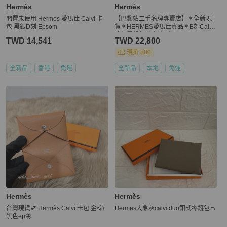
Hermès
Hermès
閒置未使用 Hermes 愛馬仕 Calvi 卡
【巴黎站二手名牌專賣店】＊全新現
包 黑銀D刻 Epsom
貨＊HERMES愛馬仕真品＊B刻Calvi
棕色零錢包 卡包 短夾
TWD 14,541
TWD 22,800
現折 800
全新品
香港
免運
全新品
本地
免運
Hermès
Hermès
台灣現貨💕 Hermès Calvi 卡包 金棕/
Hermes大象灰calvi duo釦式零錢包👛
黑色ep🦋