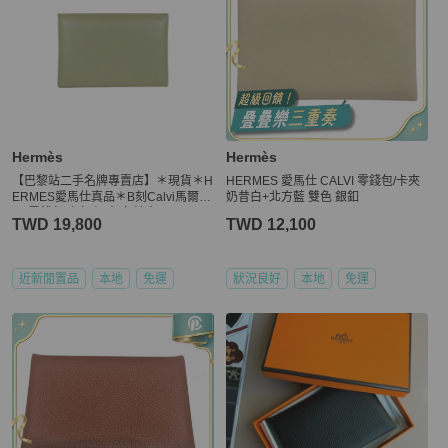
Hermès
Hermès
【巴黎站二手名牌專賣店】＊現貨＊H
HERMES 愛馬仕 CALVI 零錢包/卡夾
ERMES愛馬仕真品＊B刻Calvi馬爾法
奶昔白+北方藍 雙色 銀釦
8Q零錢包 卡包 短夾 名片夾
TWD 19,800
TWD 12,100
近新閒置品
本地
免運
狀況良好
本地
免運