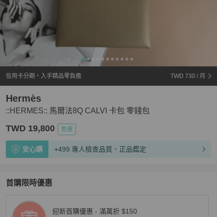
信用卡分期・入手精品零負擔
TWD 730
/ 月
Hermès
::HERMES:: 馬爾法8Q CALVI 卡包 零錢包
TWD 19,800
免運
安心購
+499 專人檢查品質、正品鑑定
首購限時優惠
迎新首購優惠 - 滿萬折 $150