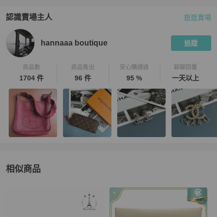
認識賣場主人
逛逛賣場
PopChill 拍拍圈嚴選賣家
hannaaa boutique
介紹
hannaaa boutique
追蹤
商品數
商品售出
安心購通過
聊聊回覆
1704 件
96 件
95 %
一天以上
相似商品
更多相似
Hermès
女士錢包 / 小皮件
推薦精品