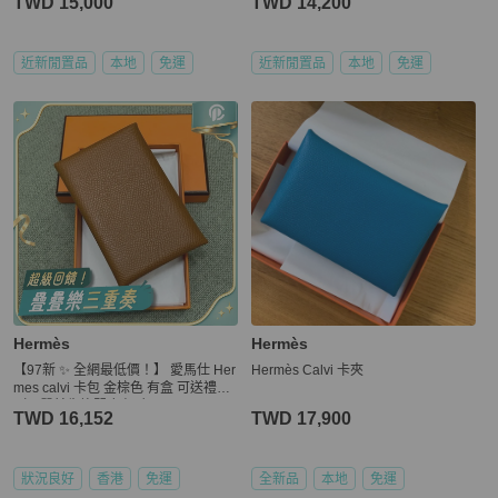
TWD 15,000
TWD 14,200
近新閒置品
本地
免運
近新閒置品
本地
免運
Hermès
Hermès
【97新 ✨ 全網最低價！】 愛馬仕 Her
Hermès Calvi 卡夾
mes calvi 卡包 金棕色 有盒 可送禮
（下單前先詢問庫存❗️❗️）
TWD 16,152
TWD 17,900
狀況良好
香港
免運
全新品
本地
免運