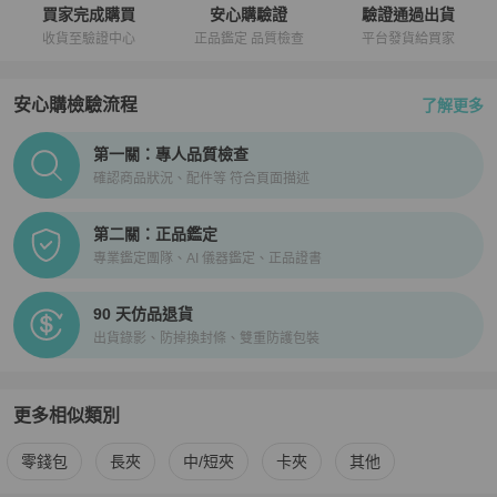
買家完成購買
安心購驗證
驗證通過出貨
收貨至驗證中心
正品鑑定 品質檢查
平台發貨給買家
安心購檢驗流程
了解更多
PopChill拍拍圈正品驗證、安心購檢驗流程介紹
第一關：專人品質檢查
確認商品狀況、配件等 符合頁面描述
第二關：正品鑑定
專業鑑定團隊、AI 儀器鑑定、正品證書
90 天仿品退貨
出貨錄影、防掉換封條、雙重防護包裝
更多相似類別
更多
Hermès
女士錢包 / 小皮件
相似商品推薦
零錢包
長夾
中/短夾
卡夾
其他