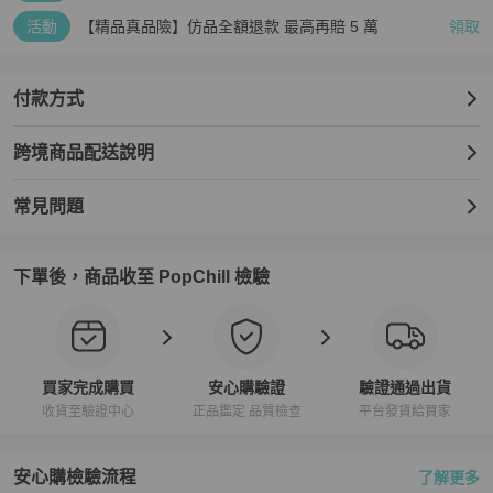
活動
【精品真品險】仿品全額退款 最高再賠 5 萬
領取
付款方式
跨境商品配送說明
常見問題
下單後，商品收至 PopChill 檢驗
買家完成購買
安心購驗證
驗證通過出貨
收貨至驗證中心
正品鑑定 品質檢查
平台發貨給買家
安心購檢驗流程
了解更多