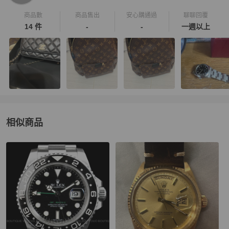
商品數
商品售出
安心購通過
聊聊回覆
14 件
-
-
一週以上
相似商品
更多相似
ROLEX
女錶
推薦精品