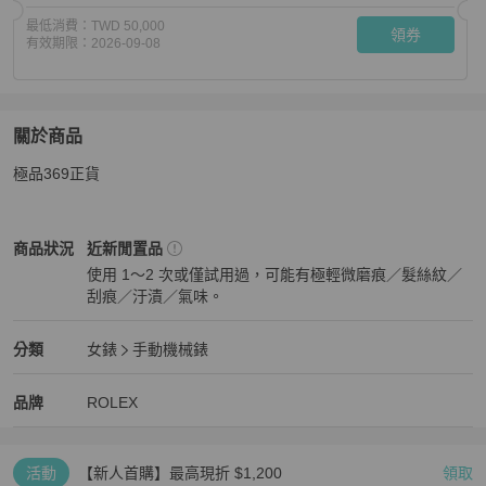
最低消費：
TWD 50,000
領券
有效期限：
2026-09-08
關於商品
關於
極品369正貨
勞力士
商品詳情與購買須知
ROLEX
女錶
商品狀態與細節
商品狀況
近新閒置品
使用 1～2 次或僅試用過，可能有極輕微磨痕／髮絲紋／
刮痕／汙漬／氣味。
近新閒置品
ROLEX
女錶
分類資訊
分類
女錶
手動機械錶
女錶
/
手動機械錶
推薦
ROLEX
ROLEX
精品
推薦清單
女錶
品牌介紹
品牌
ROLEX
活動
【新人首購】最高現折 $1,200
領取