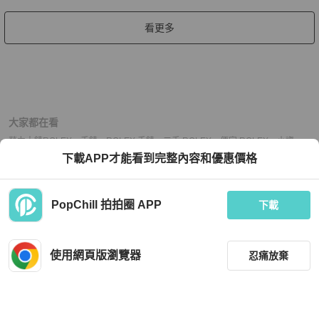
看更多
大家都在看
勞力士錶
ROLEX
、
手錶
、
ROLEX 手錶
、
二手 ROLEX
、
便宜 ROLEX
、
小資
ROLEX
、
熱門 ROLEX
、
中古 ROLEX
、
推薦 ROLEX
、
二手 手錶
、
便宜 手錶
、
下載APP才能看到完整內容和優惠價格
小資 手錶
、
熱門 手錶
、
中古 手錶
、
推薦 手錶
PopChill 拍拍圈 APP
下載
上架
使用網頁版瀏覽器
忍痛放棄
議價
購買
收藏
(
11
)
聊聊