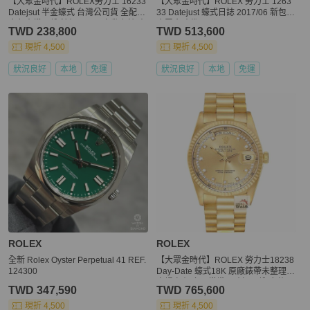
【大眾金時代】ROLEX勞力士 16233
【大眾金時代】ROLEX 勞力士 1263
Datejsut 半金蠔式 台灣公司貨 全配件
33 Datejust 蠔式日誌 2017/06 新包台
金色十鑽面盤 錶徑36mm 自動上鍊 大
大眾金時代B1505
TWD 238,800
TWD 513,600
眾金時代B1298
現折 4,500
現折 4,500
狀況良好
本地
免運
狀況良好
本地
免運
ROLEX
ROLEX
全新 Rolex Oyster Perpetual 41 REF.
【大眾金時代】ROLEX 勞力士18238
124300
Day-Date 蠔式18K 原廠錶帶未整理
市場少有 多層鑽鑽石時標面盤 底蓋原
TWD 347,590
TWD 765,600
廠貼紙 大眾金時代G255
現折 4,500
現折 4,500