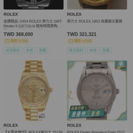
ROLEX
ROLEX
金鐸精品~2454 ROLEX 勞力士 GMT-
勞力士 ROLEX 1803 收藏級古董錶
Master II 116710LN 兩地時間黑陶瓷
圈40mm自動上鍊男用腕錶
TWD 368,000
TWD 321,321
現折 4,500
現折 4,500
狀況良好
本地
免運
狀況良好
本地
免運
ROLEX
ROLEX
【大眾金時代】ROLEX勞力士 18238
ROLEX Oyster Perpetual Date 1521