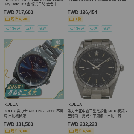
Day-Date 18K金 蠔式日誌 金色十鑽
0
紀念面盤 大眾金時代G349
TWD 717,600
TWD 136,454
現折 4,500
9 折
狀況良好
本地
免運
狀況良好
香港
免運
ROLEX
ROLEX
ROLEX 勞力士 AIR KING 14000 不鏽
勞力士空中霸王型黑銀色14010腕錶 -
鋼 自動機械錶
已翻新、拋光、不鏽鋼、自動上鍊、P
系列、男士、錶盤
TWD 181,500
TWD 202,228
現折 8,000
現折 4,500