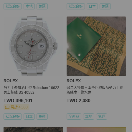
狀況良好
本地
免運
狀況良好
日本
免運
ROLEX
ROLEX
勞力士遊艇名仕型 Rolesium 16622
過年大特價日本帶回絕版品勞力士絕
男士腕錶 SS 40552
版絲巾，綠水鬼
TWD 396,101
TWD 2,480
現折 4,500
狀況良好
日本
免運
全新品
本地
免運