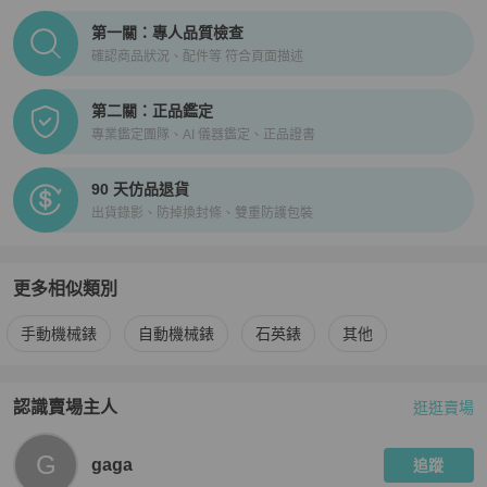
PopChill拍拍圈正品驗證、安心購檢驗流程介紹
第一關：專人品質檢查
確認商品狀況、配件等 符合頁面描述
第二關：正品鑑定
專業鑑定團隊、AI 儀器鑑定、正品證書
90 天仿品退貨
出貨錄影、防掉換封條、雙重防護包裝
更多相似類別
更多
ROLEX
女錶
相似商品推薦
手動機械錶
自動機械錶
石英錶
其他
認識賣場主人
逛逛賣場
PopChill 拍拍圈嚴選賣家
gaga
介紹
G
gaga
追蹤