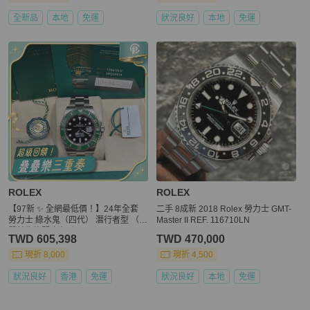
全新品
本地
免運
狀況良好
本地
免運
ROLEX
ROLEX
【97新 ✨ 全網最低價！】24年全套
二手 8成新 2018 Rolex 勞力士 GMT-
勞力士 綠水鬼（四代） 潛行者型 （下
Master II REF. 116710LN
單前先詢問庫存❗️❗️）
TWD 605,398
TWD 470,000
現折 8,000
現折 4,500
狀況良好
香港
免運
狀況良好
本地
免運