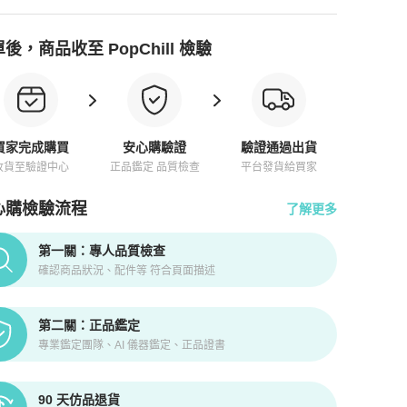
後，商品收至 PopChill 檢驗
買家完成購買
安心購驗證
驗證通過出貨
收貨至驗證中心
正品鑑定 品質檢查
平台發貨給買家
心購檢驗流程
了解更多
pChill拍拍圈正品驗證、安心購檢驗流程介紹
第一關：專人品質檢查
確認商品狀況、配件等 符合頁面描述
第二關：正品鑑定
專業鑑定團隊、AI 儀器鑑定、正品證書
90 天仿品退貨