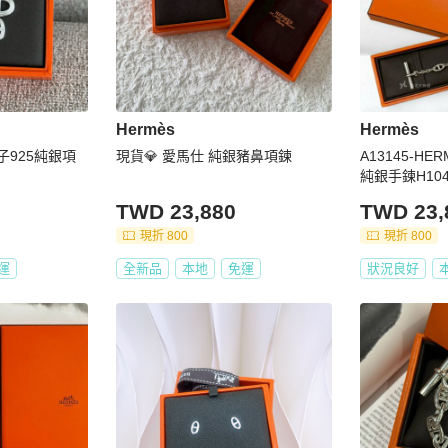
Hermès
Hermès
鼻子925純銀項
現貨💎 愛馬仕 純銀豬鼻項鍊
A13145-HER
純銀手鍊H104
TWD 23,880
TWD 23,
現折 800
現折 800
運
全新品
本地
免運
狀況良好