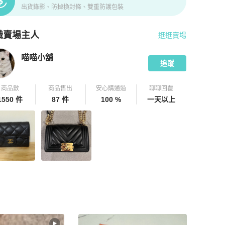
出貨錄影、防掉換封條、雙重防護包裝
識賣場主人
逛逛賣場
pChill 拍拍圈嚴選賣家
喵喵小舖
介紹
喵喵小舖
追蹤
商品數
商品售出
安心購通過
聊聊回覆
1550 件
87 件
100 %
一天以上