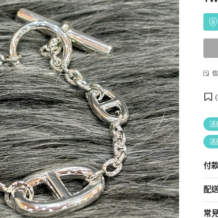
信
(
活
活
付
配
常