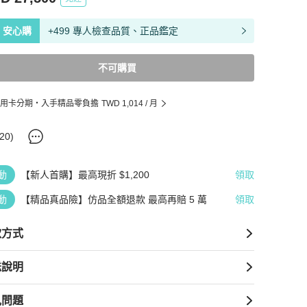
安心購
+499 專人檢查品質、正品鑑定
不可購買
用卡分期・入手精品零負擔
TWD 1,014
/ 月
20
)
動
【新人首購】最高現折 $1,200
領取
動
【精品真品險】仿品全額退款 最高再賠 5 萬
領取
款方式
送說明
見問題