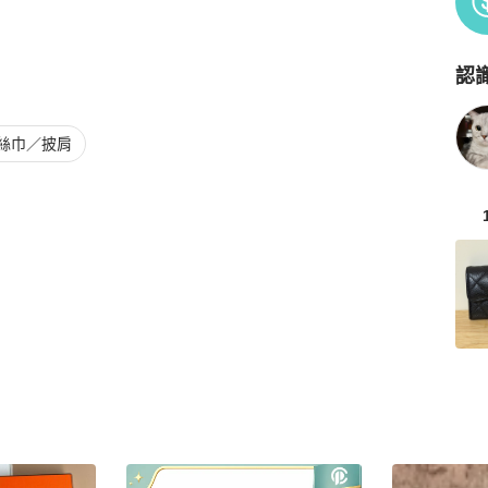
認
Po
絲巾／披肩