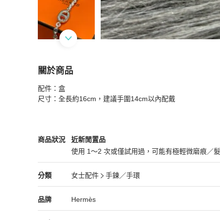
關於商品
關於
配件：盒

HERMES Farandole d’ancre 純銀 925 豬鼻子
尺寸：全長約16cm，建議手圍14cm以內配戴
Hermès
女士配件
商品狀態與細節
商品狀況
近新閒置品
使用 1～2 次或僅試用過，可能有極輕微磨痕／
近新閒置品
Hermès
女士配件
分類資訊
分類
女士配件
手鍊／手環
女士配件
/
手鍊／手環
推薦
Hermès
Hermès
精品
推薦清單
女士配件
品牌介紹
品牌
Hermès