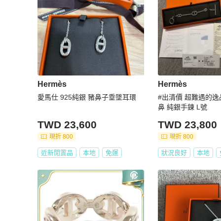
Hermès
Hermès
愛馬仕 925純銀 豬鼻子垂墜耳環
#出清價 超難遇的逸品 
鼻 純銀手鍊 L號
TWD 23,600
TWD 23,800
現折 800
現折 800
近新閒置品
本地
免運
狀況良好
本地