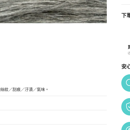
下單
 手鍊 手環
商品詳情與購買須知
安
Po
髮絲紋／刮痕／汙漬／氣味。