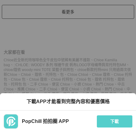
看更多
大家都在看
Chloe近全新托特咖啡色全牛皮包中號稀有美麗不撞款
、
Chloe Kamilla
bag
、
::CHLOE:: WOODY 系列 咖邊牛皮 帆布LOGO字母織帶肩背托特包MM
、
chloe/蔻依 woody mini TOTE 菜籃子斜挎包
、
chloe新款托特mini 只用過兩次很
新
Chloe
、
Chloé
、
蔻依
、
托特包
、
包
、
Chloe Chloé
、
Chloe 蔻依
、
Chloe 托特
包
、
Chloe 包
、
Chloé 蔻依
、
Chloé 托特包
、
Chloé 包
、
蔻依 托特包
、
蔻依
包
、
托特包 包
、
二手 Chloe
、
便宜 Chloe
、
小資 Chloe
、
熱門 Chloe
、
中古
Chloe
、
推薦 Chloe
、
二手 Chloé
、
便宜 Chloé
、
小資 Chloé
、
熱門 Chloé
、
中
古 Chloé
、
推薦 Chloé
、
二手 蔻依
、
便宜 蔻依
、
小資 蔻依
、
熱門 蔻依
、
中古 蔻
依
、
推薦 蔻依
、
二手 托特包
、
便宜 托特包
、
小資 托特包
、
熱門 托特包
、
中古
下載APP才能看到完整內容和優惠價格
托特包
、
推薦 托特包
、
二手 包
、
便宜 包
、
小資 包
、
熱門 包
、
中古 包
、
推薦 包
PopChill 拍拍圈 APP
下載