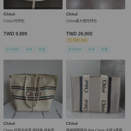
Chloé
Chloé
Chloe’托特包
Chloe最大號托特包
TWD 9,999
TWD 26,000
現折 800
狀況良好
本地
免運
狀況良好
本地
免運
Chloé
Chloé
Chloe 托特全皮革 很好裝 很有型
香緹國際精品 864 Chloe 大號 #黑藍