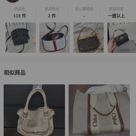
商品數
商品售出
安心購通過
聊聊回覆
115 件
2 件
-
一週以上
相似商品
更多相似
Chloé
女包
推薦精品