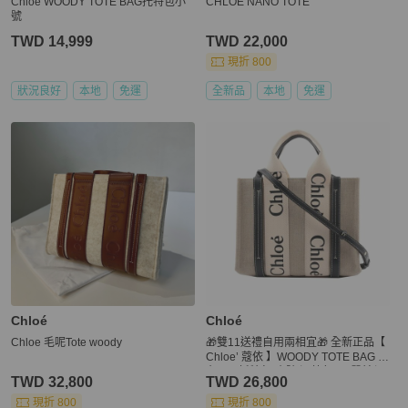
Chloé WOODY TOTE BAG托特包小
CHLOE NANO TOTE
號
TWD 14,999
TWD 22,000
現折 800
狀況良好
本地
免運
全新品
本地
免運
Chloé
Chloé
Chloe 毛呢Tote woody
🎁雙11送禮自用兩相宜🎁 全新正品【
Chloe’ 蔻依 】WOODY TOTE BAG 帆
布兩用托特包(小號/深藍色)(下單前須
TWD 32,800
TWD 26,800
先私訊)
現折 800
現折 800