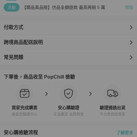
活動
【精品真品險】仿品全額退款 最高再賠 5 萬
領取
付款方式
跨境商品配送說明
常見問題
下單後，商品收至 PopChill 檢驗
買家完成購買
安心購驗證
驗證通過出貨
收貨至驗證中心
正品鑑定 品質檢查
平台發貨給買家
安心購檢驗流程
了解更多