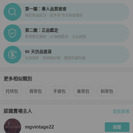
PopChill拍拍圈正品驗證、安心購檢驗流程介紹
第一關：專人品質檢查
確認商品狀況、配件等 符合頁面描述
第二關：正品鑑定
專業鑑定團隊、AI 儀器鑑定、正品證書
90 天仿品退貨
出貨錄影、防掉換封條、雙重防護包裝
更多相似類別
更多
Chloé
女包
相似商品推薦
托特包
肩背包
手提包
後背包
斜背包
認識賣場主人
逛逛賣場
PopChill 拍拍圈嚴選賣家
mgvintage22
介紹
mgvintage22
追蹤