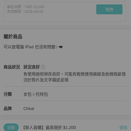
最低消費：
TWD 10,000
領券
有效期限：
2026-09-08
關於商品
關於
可以放電腦 IPad 也沒有問題✨❤️
Chloe tote bag 中號
商品詳情與購買須知
Chloé
女包
商品狀態與細節
商品狀況
狀況良好
有使用過但保存良好，可能有輕微使用痕跡及些微瑕疵情
況於照片及文字描述呈現
狀況良好
Chloé
女包
分類資訊
分類
女包
托特包
女包
/
托特包
推薦
Chloé
Chloé
精品
推薦清單
女包
品牌介紹
品牌
Chloé
活動
【新人首購】最高現折 $1,200
領取