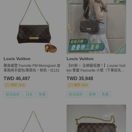
Louis Vuitton
Louis Vuitton
路易威登 Favorite PM Monogram 皮
【95新 ✨ 全網最低價！】Louise Vuit
革兩用手提包/單肩包，棕色，f2131
ton 摯愛 Favourite 小號（下單前先詢
問庫存❗️）
TWD 46,497
TWD 35,948
現折 800
現折 800
狀況良好
日本
免運
狀況良好
香港
免運