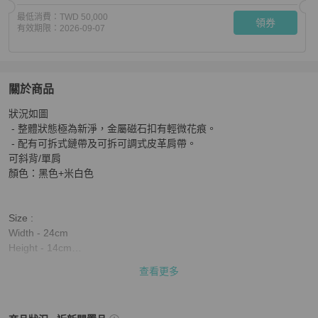
最低消費：
TWD 50,000
領券
有效期限：
2026-09-07
關於商品
關於
狀況如圖

LV Favorite單肩/斜背包(黑色)
商品詳情與購買須知
 - 整體狀態極為新淨，金屬磁石扣有輕微花痕。

 - 配有可拆式鏈帶及可拆可調式皮革肩帶。

可斜背/單肩

顏色：黑色+米白色

Size : 

Width - 24cm

Height - 14cm

Depth - 9cm

查看更多
Mini strap drop - 27cm(Leather)

Max strap drop - 47cm(Leather)，24cm(Chain)
