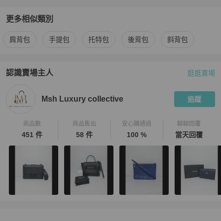
更多相似類別
更多
Louis Vuitton
女包
相似商品推薦
肩背包
手提包
托特包
後背包
斜背包
認識賣場主人
逛逛賣場
PopChill 拍拍圈嚴選賣家
Msh Luxury collective
介紹
Msh Luxury collective
追蹤
商品數
商品售出
安心購通過
聊聊回覆
451 件
58 件
100 %
當天回覆