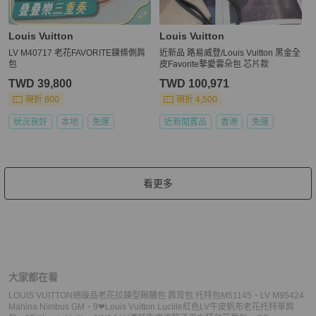
Louis Vuitton
Louis Vuitton
LV M40717 老花FAVORITE鍊條側肩
近新品 路易威登/Louis Vuitton 黑金全
包
皮Favorite摯愛雲朵包 芯片款
TWD 39,800
TWD 100,971
現折 800
現折 4,500
狀況良好
本地
免運
近新閒置品
香港
免運
看更多
大家都在看
LOUIS VUITTON絕版品老花拉鍊型鞦韆包 肩背包 托特包M51145
、
LV M95424
Mahina Nimbus GM
、
9❤Louis Vuitton Lucille紅色LV牛皮帆布老花托特單肩