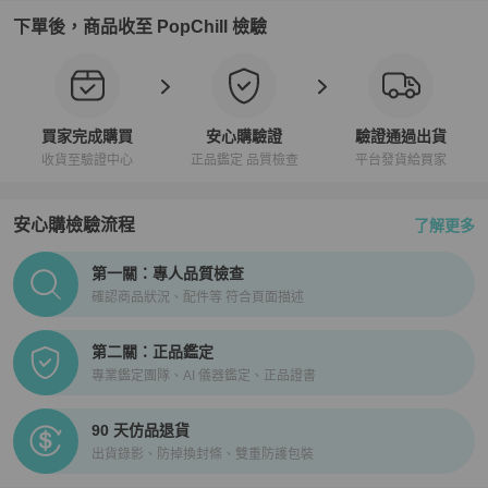
下單後，商品收至 PopChill 檢驗
買家完成購買
安心購驗證
驗證通過出貨
收貨至驗證中心
正品鑑定 品質檢查
平台發貨給買家
安心購檢驗流程
了解更多
PopChill拍拍圈正品驗證、安心購檢驗流程介紹
第一關：專人品質檢查
確認商品狀況、配件等 符合頁面描述
第二關：正品鑑定
專業鑑定團隊、AI 儀器鑑定、正品證書
90 天仿品退貨
出貨錄影、防掉換封條、雙重防護包裝