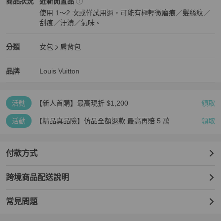
Louis Vuitton
女包
商品狀態與細節
商品狀況
近新閒置品
配件：

使用 1～2 次或僅試用過，可能有極輕微磨痕／髮絲紋／
塵袋✅️

刮痕／汙漬／氣味。
近新閒置品
👉溫馨提示

尺寸因人手測量，可能會有1-2cm誤差🤏

Louis Vuitton
女包
分類資訊
分類
女包
肩背包
產品照片因不同的顯示屏和燈光會有色差

女包
/
肩背包
推薦
新舊程度因人而異

Louis Vuitton
Louis Vuitton
精品
推薦清單
女包
品牌介紹
品牌
Louis Vuitton
#LV#Favouite#斜背包/單肩包
活動
【新人首購】最高現折 $1,200
領取
活動
【精品真品險】仿品全額退款 最高再賠 5 萬
領取
付款方式
跨境商品配送說明
常見問題