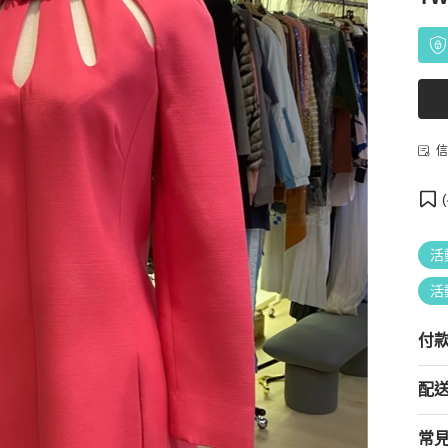
信
(
活
活
付
配
常