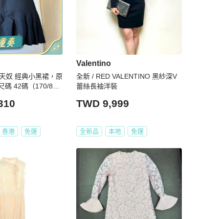
Valentino
o華倫天奴 經典小黑裙，原
全新 / RED VALENTINO 黑紗深V
。尺碼 42碼（170/88
蕾絲長袖洋裝
cm，胸圍 96cm，肩
310
TWD 9,999
香港
免運
全新品
本地
免運