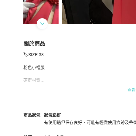
關於商品
關於
🏷️SIZE 38

Valentino 桃紅 花領 洋裝
商品詳情與購買須知
粉色小禮服

硬挺材質

查看
狀況非常好

高圓圓同款

Valentino
女裝
商品狀態與細節
商品狀況
狀況良好
尺寸 胸圍35 腰圍 37.5 臀圍 48 衣長80
有使用過但保存良好，可能有輕微使用痕跡及些
狀況良好