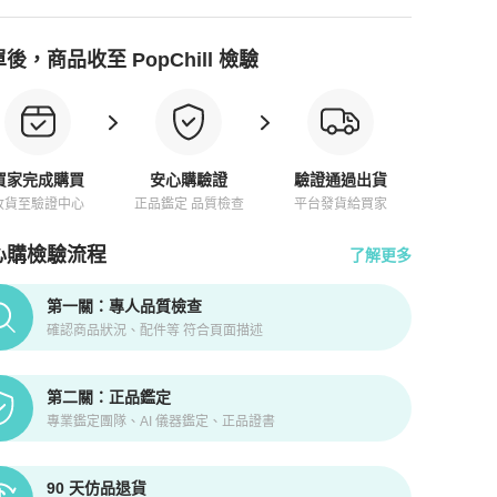
後，商品收至 PopChill 檢驗
買家完成購買
安心購驗證
驗證通過出貨
收貨至驗證中心
正品鑑定 品質檢查
平台發貨給買家
心購檢驗流程
了解更多
pChill拍拍圈正品驗證、安心購檢驗流程介紹
第一關：專人品質檢查
確認商品狀況、配件等 符合頁面描述
第二關：正品鑑定
專業鑑定團隊、AI 儀器鑑定、正品證書
90 天仿品退貨