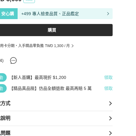
安心購
+499 專人檢查品質、正品鑑定
購買
用卡分期・入手精品零負擔
TWD 1,300
/ 月
4
)
動
【新人首購】最高現折 $1,200
領取
動
【精品真品險】仿品全額退款 最高再賠 5 萬
領取
款方式
送說明
見問題