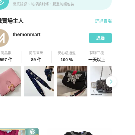
出貨錄影、防掉換封條、雙重防護包裝
識賣場主人
逛逛賣場
pChill 拍拍圈嚴選賣家
themonmart
介紹
themonmart
追蹤
商品數
商品售出
安心購通過
聊聊回覆
597 件
89 件
100 %
一天以上