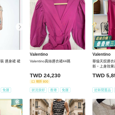
Valentino
Valentino
 洋裝 連身裙 裙
Valentino真絲連衣裙44碼
華倫天奴連衣裙 專櫃正品
新，上身效果
TWD 24,230
TWD 5,8
現折 800
免運
狀況良好
香港
免運
近新閒置品