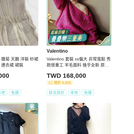
Valentino
ino 雛菊 天鵝 洋裝 紗裙
Valentino 套裝 xs偏大 非常寬鬆 秀
 連衣裙 裙裝
款很重工 羊毛面料 幾乎全新 原價
一套40萬左右
000
TWD 168,000
現折 8,000
本地
免運
狀況良好
本地
免運