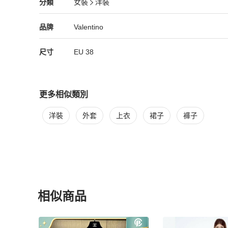
Valentino
女裝
分類資訊
分類
女裝
洋裝
女裝
/
洋裝
推薦
Valentino
Valentino
精品
推薦清單
女裝
品牌介紹
品牌
Valentino
尺寸
EU
38
更多相似類別
更多
Valentino
女裝
相似商品推薦
洋裝
外套
上衣
裙子
褲子
相似商品
更多相似
Valentino
女裝
推薦精品