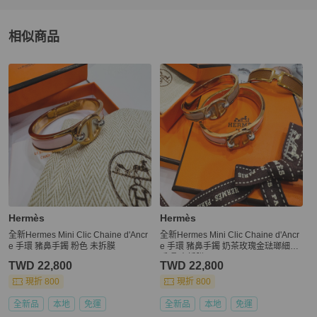
相似商品
更多相似
Hermès
女士配件
推薦精品
Hermès
Hermès
全新Hermes Mini Clic Chaine d'Ancr
全新Hermes Mini Clic Chaine d'Ancr
e 手環 豬鼻手鐲 粉色 未拆膜
e 手環 豬鼻手鐲 奶茶玫瑰金琺瑯細版
手環 未拆膜
TWD 22,800
TWD 22,800
現折 800
現折 800
全新品
本地
免運
全新品
本地
免運