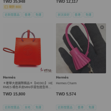
TWD 35,948
TWD 12,117
現折 800
近新閒置品
香港
免運
狀況良好
香港
免運
Hermès
Hermès
＊奢華大道國際精品＊【H0361】 HE
Hermes Charm
RMES 橘色羊皮MINI手提包造型吊飾
H079065CAAA
TWD 15,800
TWD 5,574
近新閒置品
本地
免運
近新閒置品
香港
免運