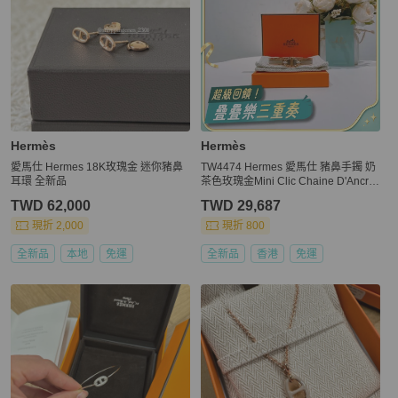
Hermès
Hermès
愛馬仕 Hermes 18K玫瑰金 迷你豬鼻
TW4474 Hermes 愛馬仕 豬鼻手鐲 奶
耳環 全新品
茶色玫瑰金Mini Clic Chaine D'Ancre
Bracelet Pm Size Marron Glace x RG
TWD 62,000
TWD 29,687
HW
現折 2,000
現折 800
全新品
本地
免運
全新品
香港
免運