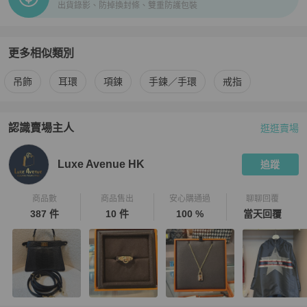
出貨錄影、防掉換封條、雙重防護包裝
更多相似類別
更多
Hermès
女士配件
相似商品推薦
吊飾
耳環
項鍊
手鍊／手環
戒指
認識賣場主人
逛逛賣場
PopChill 拍拍圈嚴選賣家
Luxe Avenue HK
介紹
Luxe Avenue HK
追蹤
商品數
商品售出
安心購通過
聊聊回覆
387 件
10 件
100 %
當天回覆