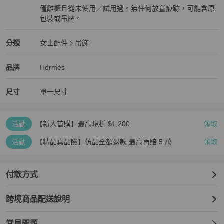
僅離櫃且從未使用／試用過。無任何放置痕跡，可能含原
包裝或吊牌。
全新品
Hermès
女士配件
分類資訊
分類
女士配件
吊飾
女士配件
/
吊飾
推薦
Hermès
Hermès
精品
推薦清單
女士配件
品牌介紹
品牌
Hermès
尺寸
單一尺寸
活動
【新人首購】最高現折 $1,200
領取
活動
【精品真品險】仿品全額退款 最高再賠 5 萬
領取
付款方式
跨境商品配送說明
常見問題