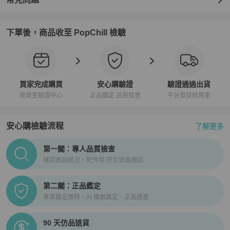
下單後，商品收至 PopChill 檢驗
買家完成購買
安心購驗證
驗證通過出貨
收貨至驗證中心
正品鑑定 品質檢查
平台發貨給買家
安心購檢驗流程
了解更多
PopChill拍拍圈正品驗證、安心購檢驗流程介紹
第一關：專人品質檢查
確認商品狀況、配件等 符合頁面描述
第二關：正品鑑定
專業鑑定團隊、AI 儀器鑑定、正品證書
90 天仿品退貨