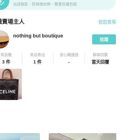
出貨錄影、防掉換封條、雙重防護包裝
識賣場主人
逛逛賣場
pChill 拍拍圈嚴選賣家
nothing but boutique
介紹
nothing but boutique
追蹤
商品數
商品售出
安心購通過
聊聊回覆
3 件
1 件
-
當天回覆