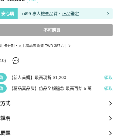
安心購
+499 專人檢查品質、正品鑑定
不可購買
用卡分期・入手精品零負擔
TWD 387
/ 月
10
)
動
【新人首購】最高現折 $1,200
領取
動
【精品真品險】仿品全額退款 最高再賠 5 萬
領取
款方式
送說明
見問題