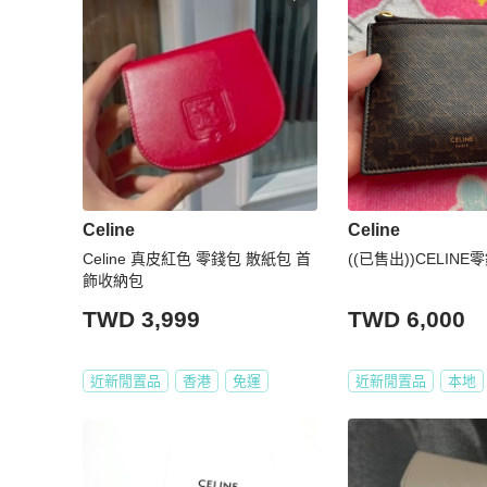
Celine
Celine
Celine 真皮紅色 零錢包 散紙包 首
((已售出))CELINE
飾收納包
TWD 3,999
TWD 6,000
近新閒置品
香港
免運
近新閒置品
本地