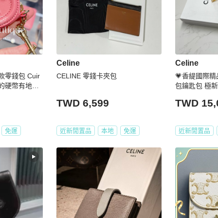
Celine
Celine
新款零錢包 Cuir
CELINE 零錢卡夾包
💗香緹國際精品💗Ce
仙女的硬幣有地方
包鑰匙包 極新
TWD 6,599
TWD 15,
免運
近新閒置品
本地
免運
近新閒置品