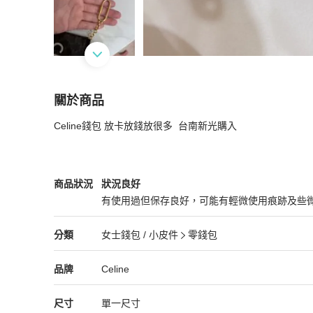
關於商品
關於
Celine錢包 放卡放錢放很多  台南新光購入
Celine 小錢包
商品詳情與購買須知
Celine
女士錢包 / 小皮件
商品狀態與細節
商品狀況
狀況良好
有使用過但保存良好，可能有輕微使用痕跡及些
狀況良好
Celine
女士錢包 / 小皮件
分類資訊
分類
女士錢包 / 小皮件
零錢包
女士錢包 / 小皮件
/
零錢包
推薦
Celine
Celine
精品
推薦清單
女士錢包 / 小皮件
品牌介紹
品牌
Celine
尺寸
單一尺寸