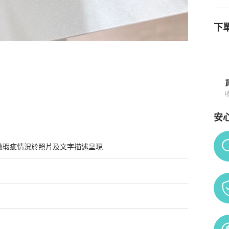
下單
安
Po
微瑕疵情況於照片及文字描述呈現