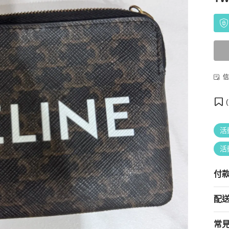
信
(
活
活
付
配
常