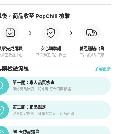
後，商品收至 PopChill 檢驗
買家完成購買
安心購驗證
驗證通過出貨
收貨至驗證中心
正品鑑定 品質檢查
平台發貨給買家
心購檢驗流程
了解更多
pChill拍拍圈正品驗證、安心購檢驗流程介紹
第一關：專人品質檢查
確認商品狀況、配件等 符合頁面描述
第二關：正品鑑定
專業鑑定團隊、AI 儀器鑑定、正品證書
90 天仿品退貨