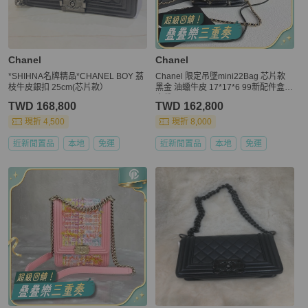
Chanel
Chanel
*SHIHNA名牌精品*CHANEL BOY 荔
Chanel 限定吊墜mini22Bag 芯片款
枝牛皮銀扣 25cm(芯片款）
黑金 油蠟牛皮 17*17*6 99新配件盒
塵袋
TWD 168,800
TWD 162,800
現折 4,500
現折 8,000
近新閒置品
本地
免運
近新閒置品
本地
免運