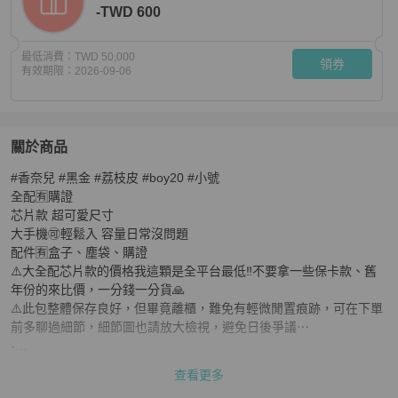
-TWD 600
最低消費：
TWD 50,000
領券
有效期限：
2026-09-06
關於商品
關於
#香奈兒 #黑金 #荔枝皮 #boy20 #小號

芯片款 大全配🈶️購證❤️ 香奈兒 #黑金 #荔枝皮 #boy20 #
全配🈶️購證

芯片款 超可愛尺寸

大手機🉑️輕鬆入 容量日常沒問題

配件🈶️盒子、塵袋、購證

⚠️大全配芯片款的價格我這顆是全平台最低‼️不要拿一些保卡款、舊
年份的來比價，一分錢一分貨🙏

⚠️此包整體保存良好，但畢竟離櫃，難免有輕微閒置痕跡，可在下單
前多聊過細節，細節圖也請放大檢視，避免日後爭議⋯

️-

1⃣️配件以上方商品說明欄為主，沒寫就是沒有，可加購

查看更多
2⃣️部分盒子是從國外折疊帶回，回國用膠帶黏合組裝
