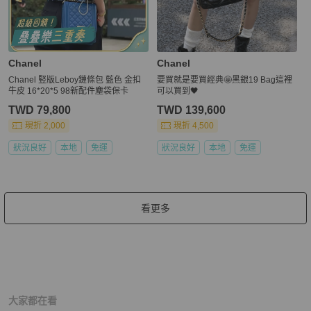
Chanel
Chanel
Chanel 竪版Leboy鏈條包 藍色 金扣
要買就是要買經典🤩黑銀19 Bag這裡
牛皮 16*20*5 98新配件塵袋保卡
可以買到🖤
TWD 79,800
TWD 139,600
現折 2,000
現折 4,500
狀況良好
本地
免運
狀況良好
本地
免運
看更多
大家都在看