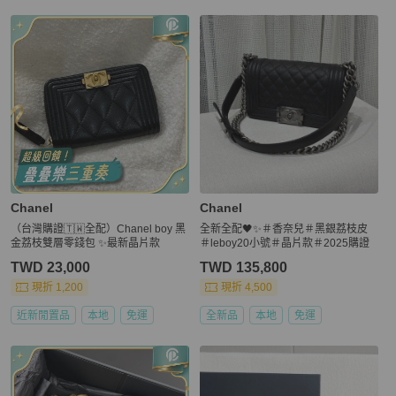
Chanel
Chanel
（台灣購證🇹🇼全配）Chanel boy 黑
全新全配🖤✨＃香奈兒＃黑銀荔枝皮
金荔枝雙層零錢包 ✨最新晶片款
＃leboy20小號＃晶片款＃2025購證
TWD 23,000
TWD 135,800
現折 1,200
現折 4,500
近新閒置品
本地
免運
全新品
本地
免運