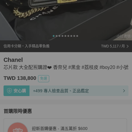
信用卡分期・入手精品零負擔
TWD 5,117
/ 月
Chanel
芯片款 大全配🈶️購證❤️ 香奈兒 #黑金 #荔枝皮 #boy20 #小號
TWD 138,800
免運
安心購
+499 專人檢查品質、正品鑑定
首購限時優惠
迎新首購優惠 - 滿五萬折 $600