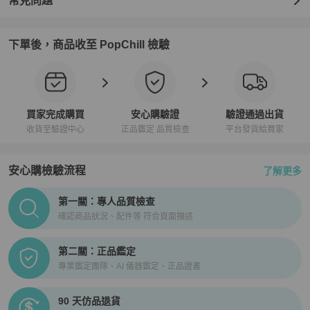
常見問題
下單後，商品收至 PopChill 檢驗
買家完成購買
安心購驗證
驗證通過出貨
收貨至驗證中心
正品鑑定 品質檢查
平台發貨給買家
安心購檢驗流程
了解更多
PopChill拍拍圈正品驗證、安心購檢驗流程介紹
第一關：專人品質檢查
確認商品狀況、配件等 符合頁面描述
第二關：正品鑑定
專業鑑定團隊、AI 儀器鑑定、正品證書
90 天仿品退貨