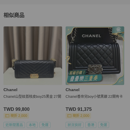
相似商品
更多相似
Chanel
女包
推薦精品
Chanel
Chanel
Chanel山型紋荔枝皮boy25黑金 27開
Chanel香奈兒boy小號黑銀 22開有卡
TWD 99,800
TWD 91,375
現折 2,000
現折 2,000
近新閒置品
本地
免運
狀況良好
香港
免運