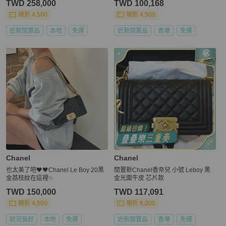
TWD 258,000
TWD 100,168
現折 4,500
現折 4,500
近新閒置品
本地
免運
近新閒置品
香港
免運
Chanel
Chanel
也太美了吧🖤🖤Chanel Le Boy 20黑
閒置新Chanel香奈兒 小號 Leboy 黑
金荔枝紋在這裡✨
金光面牛皮 芯片款
TWD 150,000
TWD 117,091
現折 4,500
現折 8,000
狀況良好
本地
免運
近新閒置品
香港
免運