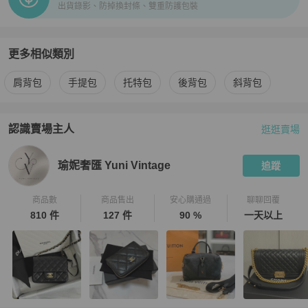
出貨錄影、防掉換封條、雙重防護包裝
更多相似類別
更多
Chanel
女包
相似商品推薦
肩背包
手提包
托特包
後背包
斜背包
認識賣場主人
逛逛賣場
PopChill 拍拍圈嚴選賣家
瑜妮奢匯 Yuni Vintage
介紹
瑜妮奢匯 Yuni Vintage
追蹤
商品數
商品售出
安心購通過
聊聊回覆
810 件
127 件
90 %
一天以上