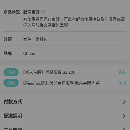
3⃣️配件是用來收納的，請容許外盒包裝/塵袋有些微瑕

4⃣️請先確認好包況細節再下單，需要補拍請私訊

Chanel
女包
商品狀態與細節
商品狀況
狀況良好
5⃣️商品非全新品，正常使用痕跡請勿高標

有使用過但保存良好，可能有輕微使用痕跡及些微瑕疵情
6⃣️部分商品提供網圖作穿搭參考，包況以實拍為主

況於照片及文字描述呈現
7⃣️議價後談好不買的直接封鎖，不要浪費彼此時間
狀況良好
Chanel
女包
分類資訊
分類
女包
肩背包
女包
/
肩背包
推薦
Chanel
Chanel
精品
推薦清單
女包
品牌介紹
品牌
Chanel
活動
【新人首購】最高現折 $1,200
領取
活動
【精品真品險】仿品全額退款 最高再賠 5 萬
領取
付款方式
配送說明