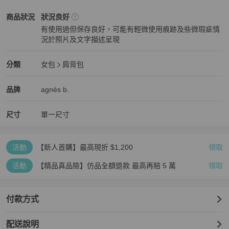
agnès b.
女包
商品狀態與細節
商品狀況
狀況良好
有使用過但保存良好，可能有輕微使用痕跡及些微瑕疵情
況於照片及文字描述呈現
狀況良好
agnès b.
女包
分類資訊
分類
女包
肩背包
女包
/
肩背包
推薦
agnès b.
agnès b.
精品
推薦清單
女包
品牌介紹
品牌
agnès b.
尺寸
單一尺寸
活動
【新人首購】最高現折 $1,200
領取
活動
【精品真品險】仿品全額退款 最高再賠 5 萬
領取
付款方式
配送說明