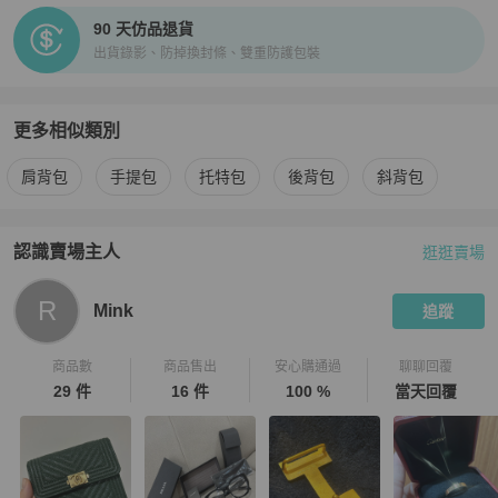
90 天仿品退貨
出貨錄影、防掉換封條、雙重防護包裝
更多相似類別
更多
agnès b.
女包
相似商品推薦
肩背包
手提包
托特包
後背包
斜背包
認識賣場主人
逛逛賣場
PopChill 拍拍圈嚴選賣家
Mink
介紹
R
Mink
追蹤
商品數
商品售出
安心購通過
聊聊回覆
29 件
16 件
100 %
當天回覆