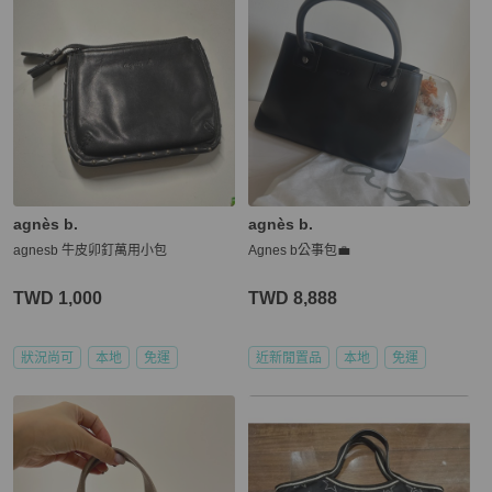
agnès b.
agnès b.
agnesb 牛皮卯釘萬用小包
Agnes b公事包💼
TWD 1,000
TWD 8,888
狀況尚可
本地
免運
近新閒置品
本地
免運