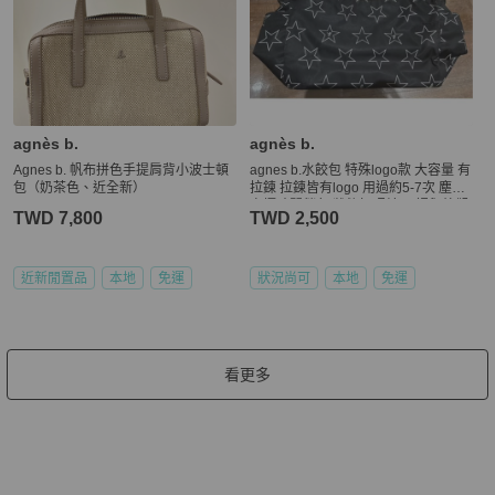
agnès b.
agnès b.
Agnes b. 帆布拼色手提肩背小波士頓
agnes b.水餃包 特殊logo款 大容量 有
包（奶茶色、近全新）
拉鍊 拉鍊皆有logo 用過約5-7次 塵封
衣櫃時間稍久 狀態如照片 內裡與外觀
TWD 7,800
TWD 2,500
基本沒有破損與髒污 底部四個角也無
破裂 邊邊有靠近最外側一點點掉色 基
本使用距離不明顯 不介意者購買 若有
任何問題可詢問 幾年前購於日本百貨
近新閒置品
本地
免運
狀況尚可
本地
免運
專櫃
看更多