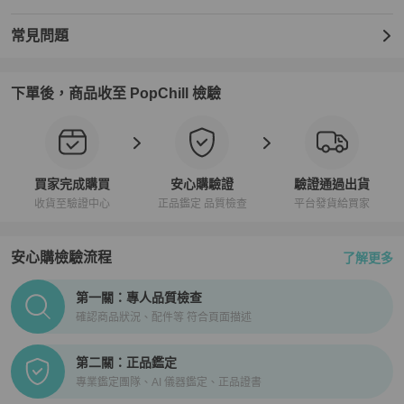
常見問題
下單後，商品收至 PopChill 檢驗
買家完成購買
安心購驗證
驗證通過出貨
收貨至驗證中心
正品鑑定 品質檢查
平台發貨給買家
安心購檢驗流程
了解更多
PopChill拍拍圈正品驗證、安心購檢驗流程介紹
第一關：專人品質檢查
確認商品狀況、配件等 符合頁面描述
第二關：正品鑑定
專業鑑定團隊、AI 儀器鑑定、正品證書