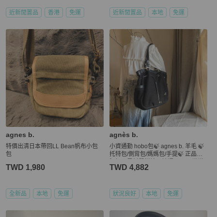
近新閒置品
香港
免運
近新閒置品
本地
免運
agnes b.
agnès b.
特價出清日本帶回LL Bean帆布小包
小資通勤 hobo包🍃 agnes b. 羊毛 🍃
包
托特包/側背包/媽媽包/手提🍃 正品🍃
況好🍃異材質拼接🍃抽繩 🍃@🎠瀟瀟
TWD 1,980
TWD 4,882
的#LV#Chanel#Dior#Gucci#YSL /Pr
ada /Burberry /Celine /Chloe /Bally /T
ods /BV /MiuMiu /MJ
全新品
本地
免運
狀況良好
本地
免運