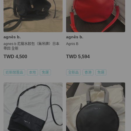
agnès b.
agnès b.
agnes b 尼龍水餃包（無吊牌）日本
Agnis B
帶回 全新
TWD 4,500
TWD 5,594
近新閒置品
本地
免運
全新品
香港
免運