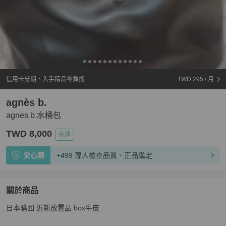
信用卡分期・入手精品零負擔
TWD 295
/ 月
agnès b.
agnes b.水桶包
TWD 8,000
免運
安心購
+499 專人檢查品質、正品鑑定
關於商品
關於
日本購回 近新放置品 box牛皮
agnes b.水桶包
商品詳情與購買須知