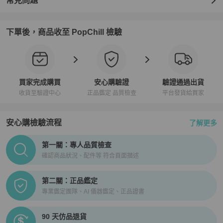
常見問題
下單後，商品收至 PopChill 檢驗
買家完成購買
安心購驗證
驗證通過出貨
收貨至驗證中心
正品鑑定 品質檢查
平台發貨給買家
安心購檢驗流程
了解更多
PopChill拍拍圈正品驗證、安心購檢驗流程介紹
第一關：專人品質檢查
確認商品狀況、配件等 符合頁面描述
第二關：正品鑑定
專業鑑定團隊、AI 儀器鑑定、正品證書
90 天仿品退貨