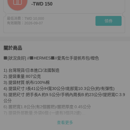
-TWD 150
最低消費：
TWD 10,000
領券
有效期限：
2026-09-07
關於商品
關於
🟧[狀況良好] //🟧HERMES🟧//愛馬仕手提帆布包/橙色 

🟧[狀況良好] //🟧HERMES🟧//愛馬仕手提帆布包/橙色
商
1).台灣現貨/日本進口/法國製造

2).提袋重量:807公克

3).提袋材質:帆布/100%棉

4).提袋尺寸:I長41公分/H寬30公分/底部寬10.3公分(約/有彈性)

5).提把尺寸:把手長A:約9.5公分/手柄內周長B:約23公分/提把寬C:3.9
公分

6).握把寬1.8公分(有2個握把)/握把厚度:0.45公分

7).提袋外部數量:外袋6個:(一邊有3個共2邊)

8).提袋外部尺寸: E=G=10.5公分;F=長10公分;J=15.3公分

查看更多
9).提袋內部數量:內袋1個
