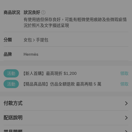
10).提袋內部小袋尺寸:拉鍊頭0.9公分;金屬拉片1.6公分(不含皮件)

11).提袋內部小袋尺寸:外部範圍尺寸/長33公分X寬21.2公分

Hermès
女包
商品狀態與細節
商品狀況
狀況良好
12).提袋內部小袋尺寸: (可裝的範圍)內部尺寸/29.2公分X19公分

有使用過但保存良好，可能有輕微使用痕跡及些微瑕疵情
13).D金屬圓扣直徑:1.4公分/外部橘色小標籤:2.4公分X1公分

況於照片及文字描述呈現
14).提袋平放底部摺疊收納時: 平面有3段:第一段平面1.6公分/第二段
狀況良好
加口袋2.1公分/第3段加底部寬折起4.3公分

15).提袋狀態(外部): 是一件全很新保存很好的提袋,只有底部有些微
Hermès
女包
分類資訊
分類
女包
手提包
不明顯的些使用痕跡

女包
/
手提包
推薦
16).提袋狀態(內部): 很新保存很好的提袋

Hermès
Hermès
精品
推薦清單
女包
品牌介紹
品牌
Hermès
17).您好~可以直接下標購買喔!或用"聊聊"連絡確認,謝謝您,感謝您,再
次謝謝您!
活動
【新人首購】最高現折 $1,200
領取
活動
【精品真品險】仿品全額退款 最高再賠 5 萬
領取
付款方式
配送說明