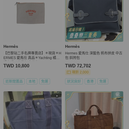
Hermès
Hermès
【巴黎站二手名牌專賣店】＊現貨＊H
Hermes 愛馬仕 深藍色 帆布拼皮 中古
ERMES 愛馬仕 真品＊Yachting 橘字
包 斜挎包
帆布扁平收納包 化妝包
TWD 10,800
TWD 72,702
現折 2,000
近新閒置品
本地
免運
狀況良好
香港
免運