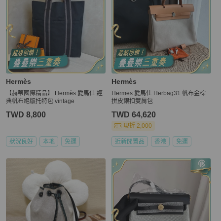
Hermès
Hermès
【赫蒂國際精品】 Hermès 愛馬仕 經
Hermes 愛馬仕 Herbag31 帆布金棕
典帆布絕版托特包 vintage
拼皮銀扣雙肩包
TWD 8,800
TWD 64,620
現折 2,000
狀況良好
本地
免運
近新閒置品
香港
免運