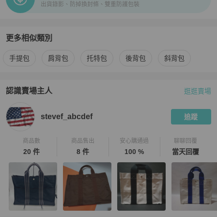
出貨錄影、防掉換封條、雙重防護包裝
更多相似類別
更多
Hermès
女包
相似商品推薦
手提包
肩背包
托特包
後背包
斜背包
認識賣場主人
逛逛賣場
PopChill 拍拍圈嚴選賣家
stevef_abcdef
介紹
stevef_abcdef
追蹤
商品數
商品售出
安心購通過
聊聊回覆
20 件
8 件
100 %
當天回覆