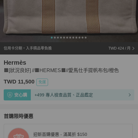
信用卡分期・入手精品零負擔
TWD 424
/ 月
Hermès
🟧[狀況良好] //🟧HERMES🟧//愛馬仕手提帆布包/橙色
TWD 11,500
免運
安心購
+499 專人檢查品質、正品鑑定
首購限時優惠
迎新首購優惠 - 滿萬折 $150