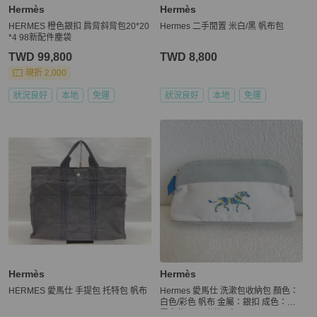
Hermès
Hermès
HERMES 橙色銀扣 肩背斜背包20*20
Hermes 二手閒置 米白/黑 帆布包
*4 98新配件塵袋
TWD 99,800
TWD 8,800
現折 2,000
狀況良好
本地
免運
狀況良好
本地
免運
Hermès
Hermès
HERMES 愛馬仕 手提包 托特包 帆布
Hermes 愛馬仕 洗漱包收納包 顏色：
白色/彩色 帆布 金屬：銀扣 成色：閒
置未使用品 附件：無。