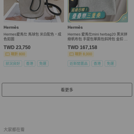
Hermès
Hermès
Hermes愛馬仕 馬球包 米白配色，成
Hermes 愛馬仕mini herbag20 黑米拼
色如圖
綠帆布包 手提包單肩包斜挎包 金扣 w
刻 ✅正品
TWD 23,750
TWD 167,158
現折 800
現折 8,000
狀況良好
香港
免運
近新閒置品
香港
免運
看更多
大家都在看