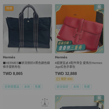
降價
Hermès
Hermès
⬛HERMES⬛狀況很好///黑色銀色線
#超便宜💰 #配件齊全 愛馬仕Hermes
條手提帆布包
Jige紅色手拿包
TWD 8,865
TWD 32,888
現折 800
近新閒置品
本地
免運
狀況良好
本地
免運