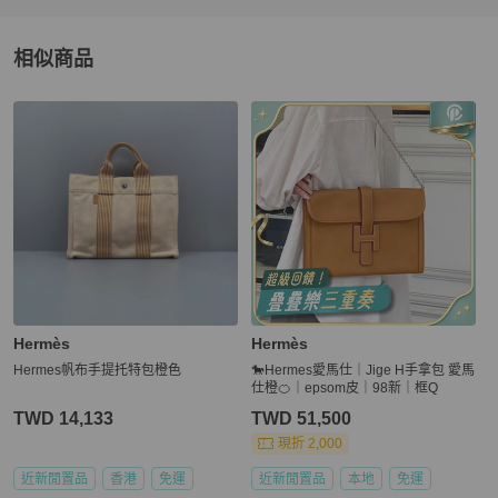
相似商品
更多相似
Hermès
女包
推薦精品
Hermès
Hermès
Hermes帆布手提托特包橙色
🐎Hermes愛馬仕｜Jige H手拿包 愛馬
仕橙🍊｜epsom皮｜98新｜框Q
TWD 14,133
TWD 51,500
現折 2,000
近新閒置品
香港
免運
近新閒置品
本地
免運