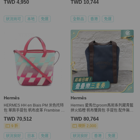
TWD 4,950
TWD 10,744
狀況尚可
本地
免運
全新品
香港
免運
Hermès
Hermès
HERMES HH en Biais PM 米色托特
Hermes 愛馬仕groom馬術系列藏青藍
包 單肩手提包 帆布皮革 Frambise 二
拼火焰橙 帆布雙肩包 手提包 配件無
手 Z
尺寸30*20*40cm
TWD 70,512
TWD 80,764
9 折
現折 2,000
狀況良好
日本
免運
狀況良好
香港
免運