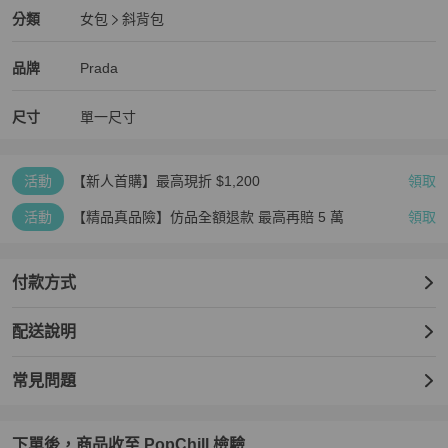
Prada
女包
分類資訊
分類
女包
斜背包
女包
/
斜背包
推薦
Prada
Prada
精品
推薦清單
女包
品牌介紹
品牌
Prada
尺寸
單一尺寸
活動
【新人首購】最高現折 $1,200
領取
活動
【精品真品險】仿品全額退款 最高再賠 5 萬
領取
付款方式
配送說明
常見問題
下單後，商品收至 PopChill 檢驗