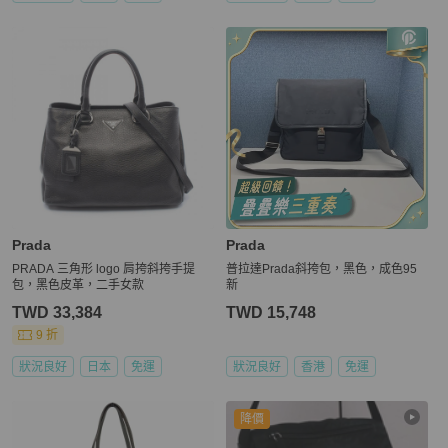
Prada
Prada
PRADA 三角形 logo 肩挎斜挎手提
普拉達Prada斜挎包，黑色，成色95
包，黑色皮革，二手女款
新
TWD 33,384
TWD 15,748
9 折
狀況良好
日本
免運
狀況良好
香港
免運
降價