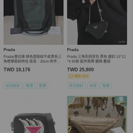
Prada
Prada
Prada/普拉達 綠色荔枝紋牛皮黑色三
Prada 三角形斜背包 黑色 銀扣 15*12
角標單肩斜挎包 底長：30cm 附件：
*4 95新 配件肩帶 鏈條 塵袋
保卡
TWD 18,176
TWD 25,800
現折 800
狀況良好
香港
免運
狀況良好
本地
免運