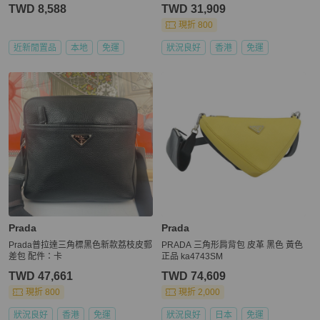
拉鍊包 銀行包 小包 超級新
TWD 8,588
TWD 31,909
現折 800
近新閒置品
本地
免運
狀況良好
香港
免運
Prada
Prada
Prada普拉達三角標黑色新款荔枝皮郵
PRADA 三角形肩背包 皮革 黑色 黃色
差包 配件：卡
正品 ka4743SM
TWD 47,661
TWD 74,609
現折 800
現折 2,000
狀況良好
香港
免運
狀況良好
日本
免運