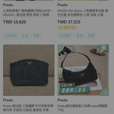
Prada
Prada
💪爸氣降價👔限時優惠只到8/16‼️㊣✨
PRADA Re-Nylon 三角徽標多功能 再
PRADA✨普拉達 黑色 帆布 三角標 口
生尼龍 背包雙肩包 小號 女款 沙漠黃
袋 腰包 胸包 肩背包 /二手包/二手精品/
色雙肩包
TWD 10,620
TWD 37,515
保證正品🌳二手樹屋🌳
現折 800
狀況良好
本地
免運
狀況良好
香港
免運
Prada
Prada
Prada 普拉達 三角鐵牌 牛仔布帆布單
Prada普拉達經典三角標 hobo褶皺腋
寧丹寧 手拿包 化妝包 萬用包 手拿包
下包