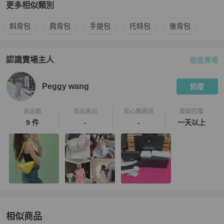
更多相似類別
更多
Prada
女包
相似商品推薦
斜背包
肩背包
手提包
托特包
後背包
認識賣場主人
逛逛賣場
PopChill 拍拍圈嚴選賣家
Peggy wang
介紹
Peggy wang
追蹤
商品數
商品售出
安心購通過
聊聊回覆
9 件
-
-
一天以上
相似商品