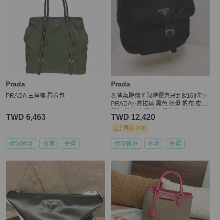
Prada
Prada
PRADA 三角標 肩背包
💪爸氣降價👔限時優惠只到8/16‼️㊣✨
PRADA✨普拉達 黑色 輕量 帆布 皮革
單釦 掀蓋式 郵差包 肩背包 斜背包 /二
TWD 6,463
TWD 12,420
手包/二手精品/保證正品🌳二手樹屋🌳
現折 200
狀況尚可
香港
免運
狀況良好
本地
免運