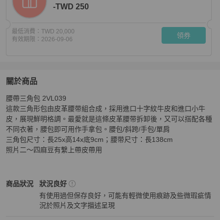
-TWD 250
最低消費：
TWD 20,000
領券
有效期限：
2026-09-06
關於商品
關於
腰帶三角包 2VL039

Prada檸檬黃三角包/腋下包/肩帶包/斜跨包
商品詳情與購
這款三角形包由皮革腰带組合成，採用進口十字紋牛皮和進口小牛
皮，展現鮮明格調。最愛就是這條皮革腰带拆卸後，又可以搭配各種
不同衣著，腰包即可用作手拿包。腰包/斜跨/手包/單肩

三角包尺寸：長25x高14x底9cm；腰带尺寸：長138cm

照片二～四麻豆有繫上帶皮帶用
Prada
女包
商品狀態與細節
商品狀況
狀況良好
有使用過但保存良好，可能有輕微使用痕跡及些微瑕疵情
況於照片及文字描述呈現
狀況良好