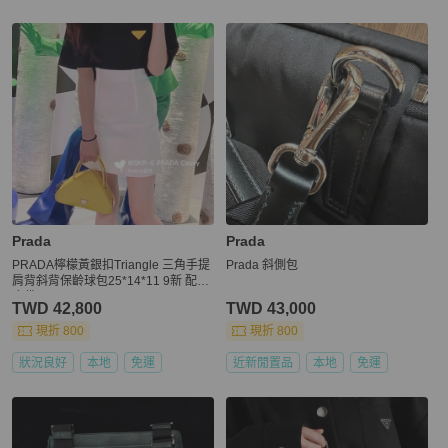
更多相似
Prada
女包
推薦精品
Prada
Prada
PRADA檸檬黃銀扣Triangle 三角手提
Prada 斜側包
肩背斜背保齡球包25*14*11 9新 配件
塵袋
TWD 42,800
TWD 43,000
現折 800
現折 800
狀況良好
本地
免運
近新閒置品
本地
免運