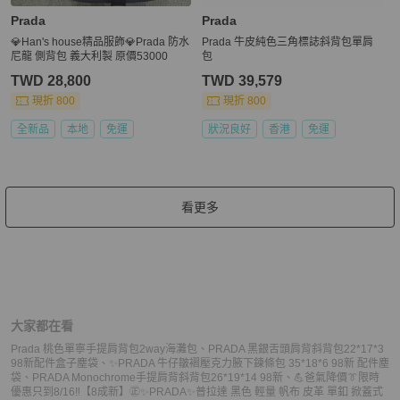
Prada
Prada
💎Han's house精品服飾💎Prada 防水
Prada 牛皮純色三角標誌斜背包單肩
尼龍 側背包 義大利製 原價53000
包
TWD 28,800
TWD 39,579
現折 800
現折 800
全新品
本地
免運
狀況良好
香港
免運
看更多
大家都在看
Prada 桃色單寧手提肩背包2way海灘包
、
PRADA 黑銀舌頭肩背斜背包22*17*3
98新配件盒子塵袋
、
✨PRADA 牛仔皺褶壓克力腋下鍊條包 35*18*6 98新 配件塵
袋
、
PRADA Monochrome手提肩背斜背包26*19*14 98新
、
💪爸氣降價👔限時
優惠只到8/16‼️【8成新】㊣✨PRADA✨普拉達 黑色 輕量 帆布 皮革 單釦 掀蓋式