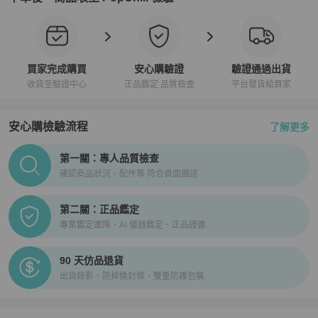
買家完成購買
安心購驗證
驗證通過出貨
收貨至驗證中心
正品鑑定 品質檢查
平台發貨給買家
安心購檢驗流程
了解更多
PopChill拍拍圈正品驗證、安心購檢驗流程介紹
第一關：專人品質檢查
確認商品狀況、配件等 符合頁面描述
第二關：正品鑑定
專業鑑定團隊、AI 儀器鑑定、正品證書
90 天仿品退貨
出貨錄影、防掉換封條、雙重防護包裝