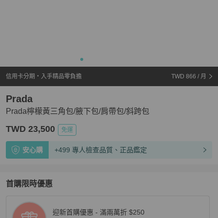
信用卡分期・入手精品零負擔
TWD 866
/ 月
Prada
Prada檸檬黃三角包/腋下包/肩帶包/斜跨包
TWD 23,500
免運
安心購
+499 專人檢查品質、正品鑑定
首購限時優惠
迎新首購優惠 - 滿兩萬折 $250