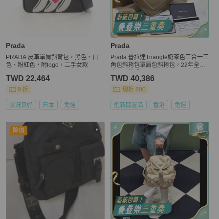
Prada
Prada
PRADA 皮革單肩斜背包，黑色、白
Prada 普拉達Triangle奶茶色三合一三
色、粉紅色，附logo，二手女款
角包斜挎包單肩包斜挎包，22年全
套，原始成色
TWD 22,464
TWD 40,386
9 折
現折 800
狀況良好
日本
免運
近新閒置品
香港
免運
降價