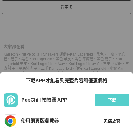
看更多
大家都在看
Karl Ikonik Nft Velocita Ii Sneakers 運動鞋
Karl Lagerfeld
、
黑色
、
羊皮
、
平底
鞋
、
鞋子
、
黑色 Karl Lagerfeld
、
黑色 羊皮
、
黑色 平底鞋
、
黑色 鞋子
、
Karl
Lagerfeld 羊皮
、
Karl Lagerfeld 平底鞋
、
Karl Lagerfeld 鞋子
、
羊皮 平底鞋
、
羊
皮 鞋子
、
平底鞋 鞋子
、
二手 Karl Lagerfeld
、
便宜 Karl Lagerfeld
、
小資 Karl
Lagerfeld
、
熱門 Karl Lagerfeld
、
中古 Karl Lagerfeld
、
推薦 Karl Lagerfeld
、
二
手 平底鞋
、
便宜 平底鞋
、
小資 平底鞋
、
熱門 平底鞋
、
中古 平底鞋
、
推薦 平底
下載APP才能看到完整內容和優惠價格
鞋
、
二手 鞋子
、
便宜 鞋子
、
小資 鞋子
、
熱門 鞋子
、
中古 鞋子
、
推薦 鞋子
PopChill 拍拍圈 APP
下載
上架
使用網頁版瀏覽器
忍痛放棄