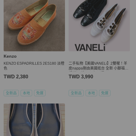
Kenzo
KENZO ESPADRILLES 2ES180 淡橙
二手私物【美國VANELi】2雙喔！羊
色
皮nappa剛由美國抵台 全新 小腳福音
超低價 低跟 平底 ，福
TWD 2,380
TWD 3,990
全新品
本地
免運
全新品
本地
免運