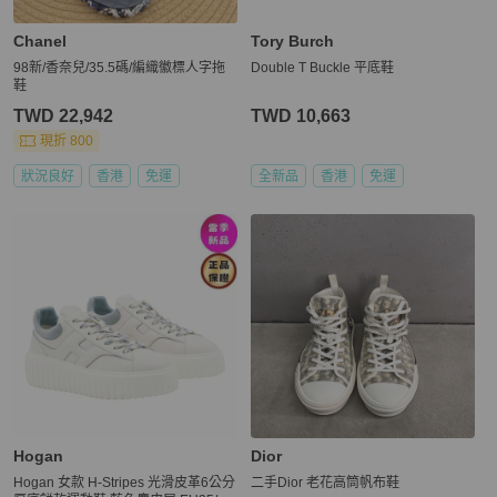
Chanel
Tory Burch
98新/香奈兒/35.5碼/編織徽標人字拖
Double T Buckle 平底鞋
鞋
TWD 22,942
TWD 10,663
現折 800
狀況良好
香港
免運
全新品
香港
免運
Hogan
Dior
Hogan 女款 H-Stripes 光滑皮革6公分
二手Dior 老花高筒帆布鞋