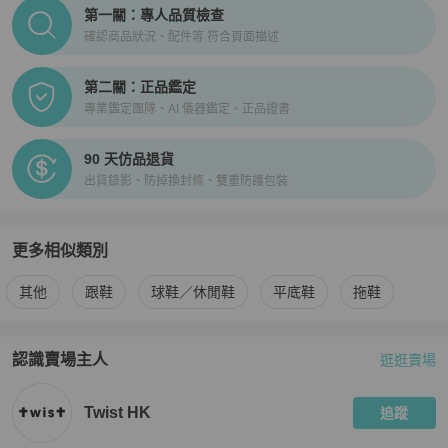
PopChill拍拍圈正品驗證、安心購檢驗流程介紹
第一關：專人品質檢查
確認商品狀況、配件等 符合頁面描述
第二關：正品鑑定
專業鑑定團隊、AI 儀器鑑定、正品證書
90 天仿品退貨
出貨錄影、防掉換封條、雙重防護包裝
更多相似類別
更多
Karl Lagerfeld
女鞋
相似商品推薦
其他
跟鞋
球鞋／休閒鞋
平底鞋
拖鞋
認識賣場主人
逛逛賣場
PopChill 拍拍圈嚴選賣家
Twist HK
介紹
Twist HK
追蹤