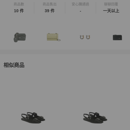
商品數
商品售出
安心購通過
聊聊回覆
10 件
39 件
-
一天以上
相似商品
更多相似
Karl Lagerfeld
女鞋
推薦精品