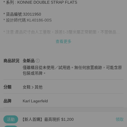
* 系列 : KONNIE DOUBLE STRAP FLATS

* 貨品編號:32011950

* 設計師代碼:KL40186-00S

* 注意:產品尺寸由人工量取，誤差1-3釐米屬正常範圍，不當做品質
問題

查看更多
圖片和實際產品之間可能出現顏色偏差

包裝:大多數產品都配有防塵袋。不包括品牌盒和真品卡

Karl Lagerfeld
女鞋
商品狀態與細節
商品狀況
全新品
僅離櫃且從未使用／試用過。無任何放置痕跡，可能含原
保修:此產品不包括任何保修服務，日常磨損也沒有保修
包裝或吊牌。
全新品
Karl Lagerfeld
女鞋
分類資訊
分類
女鞋
其他
女鞋
/
其他
推薦
Karl Lagerfeld
Karl Lagerfeld
精品
推薦清單
女鞋
品牌介紹
品牌
Karl Lagerfeld
活動
【新人首購】最高現折 $1,200
領取