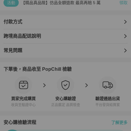
活動
【精品真品險】仿品全額退款 最高再賠 5 萬
領取
付款方式
跨境商品配送說明
常見問題
下單後，商品收至 PopChill 檢驗
買家完成購買
安心購驗證
驗證通過出貨
收貨至驗證中心
正品鑑定 品質檢查
平台發貨給買家
安心購檢驗流程
了解更多