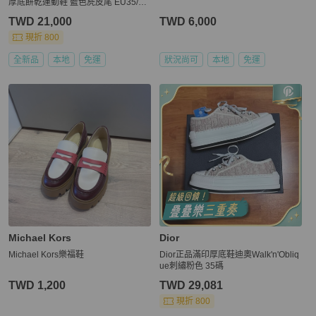
厚底餅乾運動鞋 藍色麂皮尾 EU35/36/
36.5/37/37.5/38/38.5/39/40
TWD 21,000
TWD 6,000
現折 800
全新品
本地
免運
狀況尚可
本地
免運
Michael Kors
Dior
Michael Kors樂福鞋
Dior正品滿印厚底鞋迪奧Walk'n'Obliq
ue刺繡粉色 35碼
TWD 1,200
TWD 29,081
現折 800