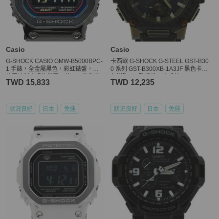
Casio
Casio
G-SHOCK CASIO GMW-B5000BPC-
卡西歐 G-SHOCK G-STEEL GST-B30
1 手錶，全金屬黑色，彩虹錶盤，無
0 系列 GST-B300XB-1A3JF 黑色卡其
線電控制太陽能供電，藍牙，移動鏈
色樹脂 SS 碳纖維男士手錶
TWD 15,833
TWD 12,235
接，LED 背光，旋入式後蓋，2023
年 10 月發售，三國丘店，ITCLX7RU
AZR2
狀況良好
日本
免運
狀況良好
日本
免運