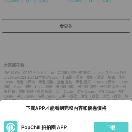
狀況良好
日本
免運
狀況良好
日本
免運
看更多
大家都在看
卡西歐 GA-100BP 石英男士手錶
、
CASIO 男錶 HERNO Laminar G-Shock DW-
5600HERO23-1JR 日本限定
Casio
、
卡西歐
、
黑色
、
樹脂
、
運動
、
腕錶
、
黑色
Casio
、
黑色 卡西歐
、
黑色 樹脂
、
黑色 運動
、
黑色 腕錶
、
Casio 卡西歐
、
Casio
樹脂
、
Casio 運動
、
Casio 腕錶
、
卡西歐 樹脂
、
卡西歐 運動
、
卡西歐 腕錶
、
樹
脂 運動
、
樹脂 腕錶
、
運動 腕錶
、
二手 Casio
、
便宜 Casio
、
小資 Casio
、
熱門
Casio
、
中古 Casio
、
推薦 Casio
、
二手 卡西歐
、
便宜 卡西歐
、
小資 卡西歐
、
熱
門 卡西歐
、
中古 卡西歐
、
推薦 卡西歐
、
二手 運動
、
便宜 運動
、
小資 運動
、
熱
門 運動
、
中古 運動
、
推薦 運動
、
二手 腕錶
、
便宜 腕錶
、
小資 腕錶
、
熱門 腕
下載APP才能看到完整內容和優惠價格
錶
、
中古 腕錶
、
推薦 腕錶
PopChill 拍拍圈 APP
下載