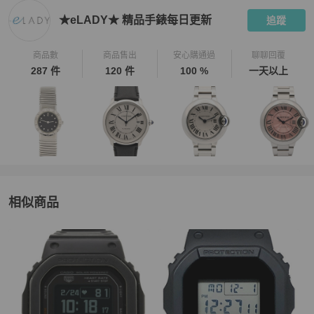
行退貨手續。

★eLADY★ 精品手錶每日更新
追蹤
★ 您一旦依照服務網頁所定方式、條件及流程完成下單，即表示願意
商品數
商品售出
安心購通過
聊聊回覆
依照本服務約定條款及相關網頁上所載明的約定內容、交易條件、退
287 件
120 件
100 %
一天以上
相似商品
更多相似
Casio
男錶
推薦精品