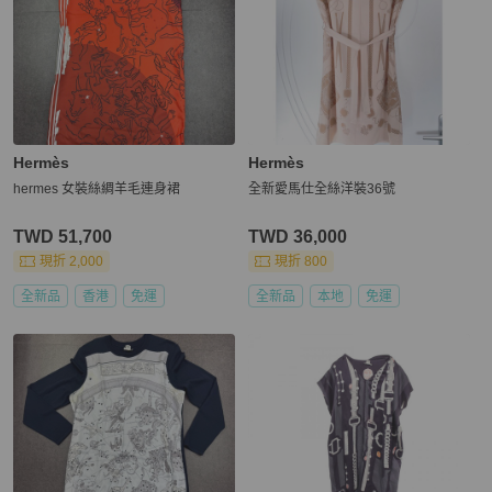
Hermès
Hermès
hermes 女裝絲綢羊毛連身裙
全新愛馬仕全絲洋裝36號
TWD 51,700
TWD 36,000
現折 2,000
現折 800
全新品
香港
免運
全新品
本地
免運