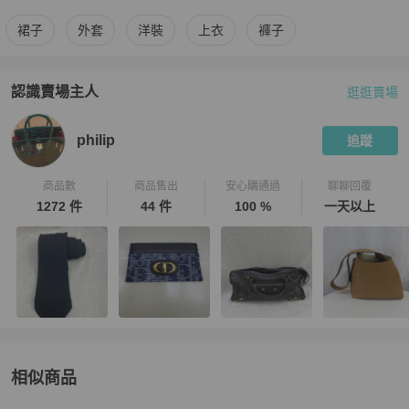
更多
Hermès
女裝
相似商品推薦
裙子
外套
洋裝
上衣
褲子
認識賣場主人
逛逛賣場
PopChill 拍拍圈嚴選賣家
philip
介紹
philip
追蹤
商品數
商品售出
安心購通過
聊聊回覆
1272 件
44 件
100 %
一天以上
相似商品