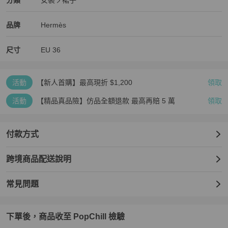
分類
女裝
裙子
女裝
/
裙子
推薦
Hermès
Hermès
精品
推薦清單
女裝
品牌介紹
品牌
Hermès
尺寸
EU
36
活動
【新人首購】最高現折 $1,200
領取
活動
【精品真品險】仿品全額退款 最高再賠 5 萬
領取
付款方式
跨境商品配送說明
常見問題
下單後，商品收至 PopChill 檢驗