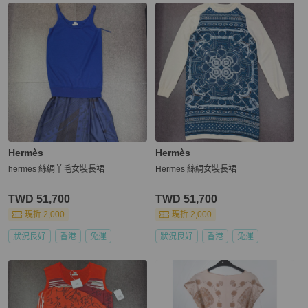
更多相似
Hermès
女裝
推薦精品
Hermès
Hermès
hermes 絲綢羊毛女裝長裙
Hermes 絲綢女裝長裙
TWD 51,700
TWD 51,700
現折 2,000
現折 2,000
狀況良好
香港
免運
狀況良好
香港
免運