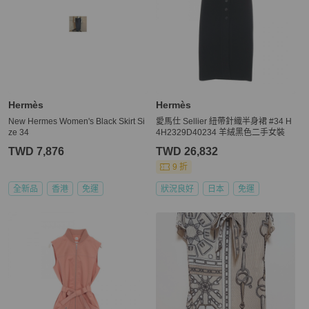
Hermès
Hermès
New Hermes Women's Black Skirt Si
愛馬仕 Sellier 紐帶針織半身裙 #34 H
ze 34
4H2329D40234 羊絨黑色二手女裝
TWD 7,876
TWD 26,832
9 折
全新品
香港
免運
狀況良好
日本
免運