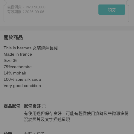
最低消費：
TWD 50,000
領券
有效期限：
2026-09-06
關於商品
關於
This is hermes 女裝絲綢長裙

hermes 女裝絲綢長裙
商品詳情與購買須知
Made in france 

Size 36

79%cachemire

14% mohair

100% soie silk seda 

Very good condition
Hermès
女裝
商品狀態與細節
商品狀況
狀況良好
有使用過但保存良好，可能有輕微使用痕跡及些微瑕疵情
況於照片及文字描述呈現
狀況良好
Hermès
女裝
分類資訊