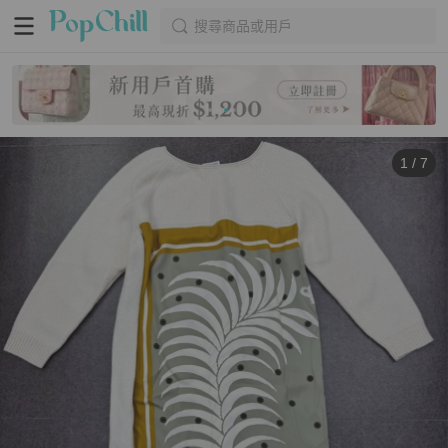
搜尋商品或用戶
1
/
7