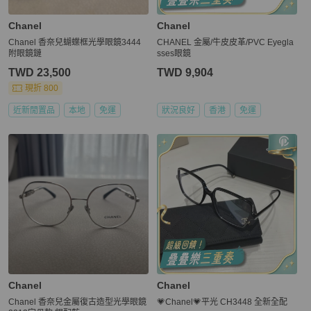
Chanel
Chanel
Chanel 香奈兒蝴蝶框光學眼鏡3444
CHANEL 金屬/牛皮皮革/PVC Eyegla
附眼鏡鏈
sses眼鏡
TWD 23,500
TWD 9,904
現折 800
近新閒置品
本地
免運
狀況良好
香港
免運
Chanel
Chanel
Chanel 香奈兒金屬復古造型光學眼鏡
💗Chanel💗平光 CH3448 全新全配