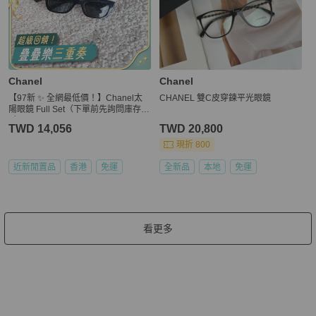
Chanel
Chanel
【97新 ✨ 全網最低價！】Chanel太
CHANEL 雙C皮穿鍊平光眼鏡
陽眼鏡 Full Set（下單前先詢問庫存
❗️❗️）
TWD 14,056
TWD 20,800
現折 800
近新閒置品
香港
免運
全新品
本地
免運
看更多