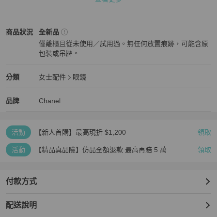
此款為 Chanel 經典系列之一，兼具時尚造型與日常配戴舒適性。

Chanel
女士配件
商品狀態與細節
商品狀況
全新品
時尚特色

僅離櫃且從未使用／試用過。無任何放置痕跡，可能含原
包裝或吊牌。
採用黑色亮面鏡框搭配金色金屬細節，

全新品
鏡腳飾有 Chanel 經典玻璃珍珠點綴。

蝴蝶框設計修飾臉型，突顯立體五官，

Chanel
女士配件
分類資訊
分類
女士配件
眼鏡
展現品牌獨有的女性優雅氣質。

女士配件
/
眼鏡
推薦
Chanel
Chanel
精品
推薦清單
女士配件
品牌介紹
品牌
Chanel
材質與細節

主體：醋酸纖維（Acetate）

飾邊：玻璃珍珠（Glass Pearls）

活動
【新人首購】最高現折 $1,200
領取
顏色：黑色／金色（C622 Black & Gold）

鏡架形狀：Butterfly（蝴蝶框）

活動
【精品真品險】仿品全額退款 最高再賠 5 萬
領取
尺寸規格

鏡片寬度 51 mm｜鏡片高度 40 mm

付款方式
鼻樑寬度 16 mm｜鏡腳長度 140 mm

配送說明
商品配件
