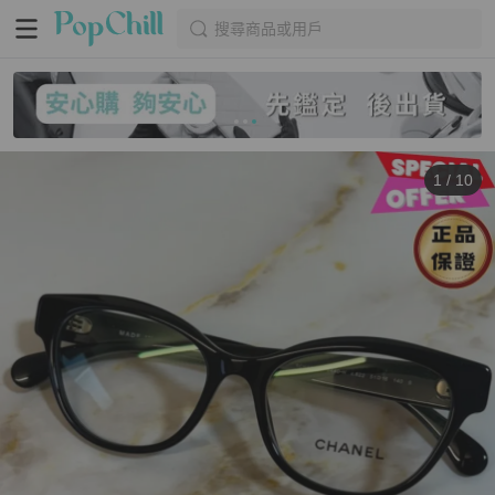
搜尋商品或用戶
1
/
10