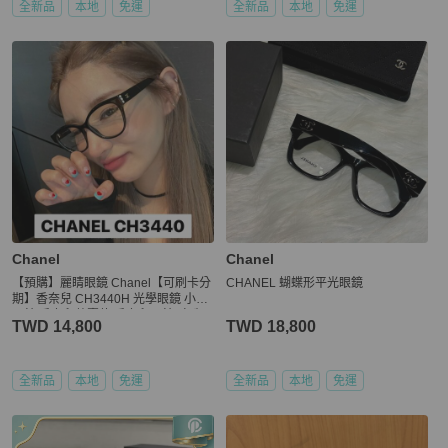
全新品
本地
免運
全新品
本地
免運
Chanel
Chanel
【預購】麗睛眼鏡 Chanel【可刷卡分
CHANEL 蝴蝶形平光眼鏡
期】香奈兒 CH3440H 光學眼鏡 小香
眼鏡 香奈兒熱賣款 香奈兒眼鏡 珍珠
TWD 14,800
TWD 18,800
全新品
本地
免運
全新品
本地
免運