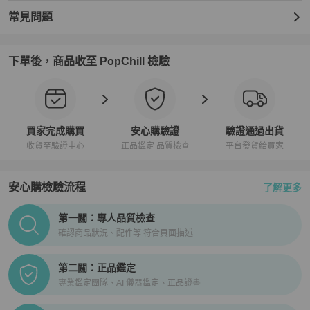
原廠眼鏡盒｜擦拭布

原廠防塵袋｜保養卡｜原廠收納盒

常見問題
100% 專櫃真品｜義大利製造
下單後，商品收至 PopChill 檢驗
買家完成購買
安心購驗證
驗證通過出貨
收貨至驗證中心
正品鑑定 品質檢查
平台發貨給買家
安心購檢驗流程
了解更多
PopChill拍拍圈正品驗證、安心購檢驗流程介紹
第一關：專人品質檢查
確認商品狀況、配件等 符合頁面描述
第二關：正品鑑定
專業鑑定團隊、AI 儀器鑑定、正品證書