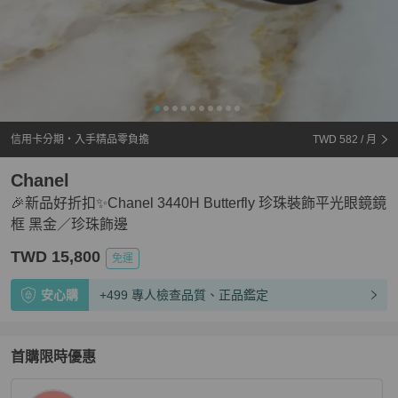
信用卡分期・入手精品零負擔
TWD 582
/ 月
Chanel
🎉新品好折扣✨Chanel 3440H Butterfly 珍珠裝飾平光眼鏡鏡
框 黑金／珍珠飾邊
TWD 15,800
免運
安心購
+499 專人檢查品質、正品鑑定
首購限時優惠