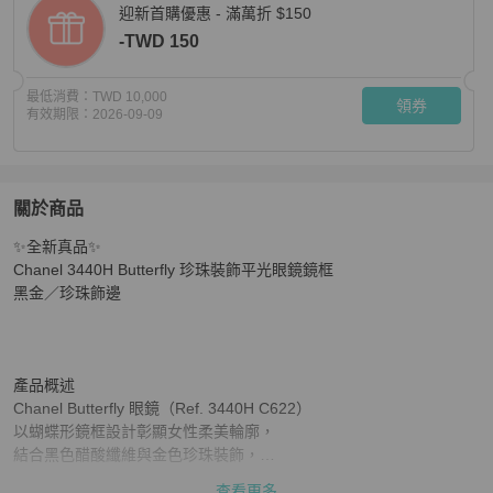
迎新首購優惠 - 滿萬折 $150
-TWD 150
最低消費：
TWD 10,000
領券
有效期限：
2026-09-09
關於商品
關於
✨全新真品✨

🎉新品好折扣✨Chanel 3440H Butterfly 珍珠裝飾
Chanel 3440H Butterfly 珍珠裝飾平光眼鏡鏡框

黑金／珍珠飾邊

產品概述

Chanel Butterfly 眼鏡（Ref. 3440H C622） 

以蝴蝶形鏡框設計彰顯女性柔美輪廓，

結合黑色醋酸纖維與金色珍珠裝飾，

完美展現品牌的優雅與現代感。

查看更多