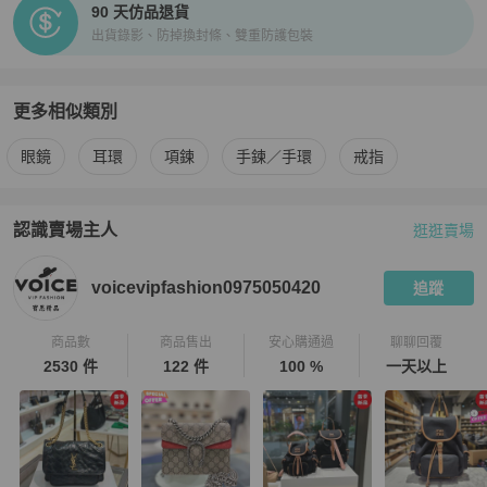
90 天仿品退貨
出貨錄影、防掉換封條、雙重防護包裝
更多相似類別
更多
Chanel
女士配件
相似商品推薦
眼鏡
耳環
項鍊
手鍊／手環
戒指
認識賣場主人
逛逛賣場
PopChill 拍拍圈嚴選賣家
voicevipfashion0975050420
介紹
voicevipfashion0975050420
追蹤
商品數
商品售出
安心購通過
聊聊回覆
2530 件
122 件
100 %
一天以上