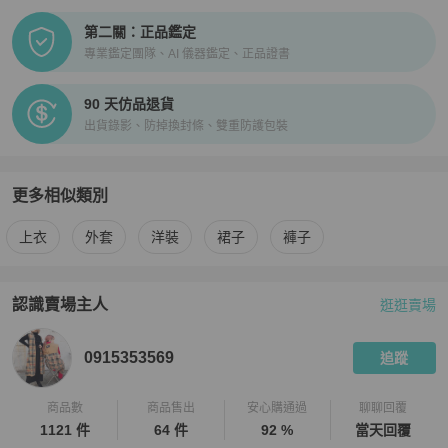
第二關：正品鑑定
專業鑑定團隊、AI 儀器鑑定、正品證書
90 天仿品退貨
出貨錄影、防掉換封條、雙重防護包裝
更多相似類別
更多
BURBERRY
女裝
相似商品推薦
上衣
外套
洋裝
裙子
褲子
認識賣場主人
逛逛賣場
PopChill 拍拍圈嚴選賣家
0915353569
介紹
0915353569
追蹤
商品數
商品售出
安心購通過
聊聊回覆
1121 件
64 件
92 %
當天回覆