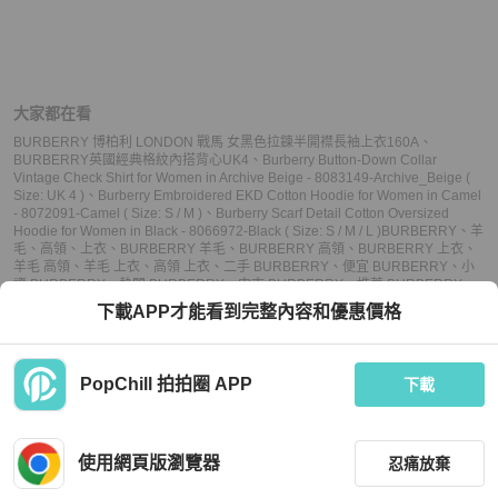
大家都在看
BURBERRY 博柏利 LONDON 戰馬 女黑色拉鍊半開襟長袖上衣160A
、
BURBERRY英國經典格紋內搭背心UK4
、
Burberry Button-Down Collar
Vintage Check Shirt for Women in Archive Beige - 8083149-Archive_Beige (
Size: UK 4 )
、
Burberry Embroidered EKD Cotton Hoodie for Women in Camel
- 8072091-Camel ( Size: S / M )
、
Burberry Scarf Detail Cotton Oversized
Hoodie for Women in Black - 8066972-Black ( Size: S / M / L )
BURBERRY
、
羊
毛
、
高領
、
上衣
、
BURBERRY 羊毛
、
BURBERRY 高領
、
BURBERRY 上衣
、
羊毛 高領
、
羊毛 上衣
、
高領 上衣
、
二手 BURBERRY
、
便宜 BURBERRY
、
小
資 BURBERRY
、
熱門 BURBERRY
、
中古 BURBERRY
、
推薦 BURBERRY
、
二手 高領
、
便宜 高領
、
小資 高領
、
熱門 高領
、
中古 高領
、
推薦 高領
、
二手 上
下載APP才能看到完整內容和優惠價格
衣
、
便宜 上衣
、
小資 上衣
、
熱門 上衣
、
中古 上衣
、
推薦 上衣
PopChill 拍拍圈 APP
下載
上架
使用網頁版瀏覽器
忍痛放棄