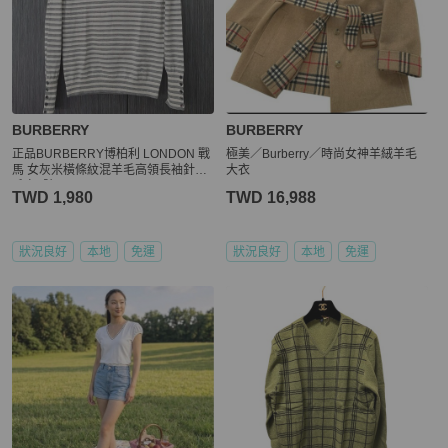
BURBERRY
BURBERRY
正品BURBERRY博柏利 LONDON 戰
極美／Burberry／時尚女神羊絨羊毛
馬 女灰米橫條紋混羊毛高領長袖針織
大衣
毛衣2號
TWD 1,980
TWD 16,988
狀況良好
本地
免運
狀況良好
本地
免運