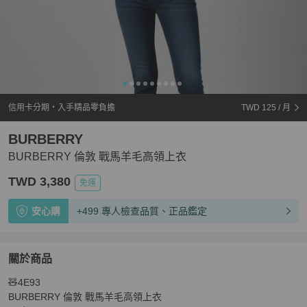
信用卡分期・入手精品零負擔
TWD 125
/ 月
BURBERRY
BURBERRY 倫敦 戰馬羊毛高領上衣
TWD 3,380
免運
安心購
+499 專人檢查品質、正品鑑定
關於商品
關於
🧸4E93

BURBERRY 倫敦 戰馬羊毛高領上衣
商品詳情與購買須知
BURBERRY 倫敦 戰馬羊毛高領上衣
