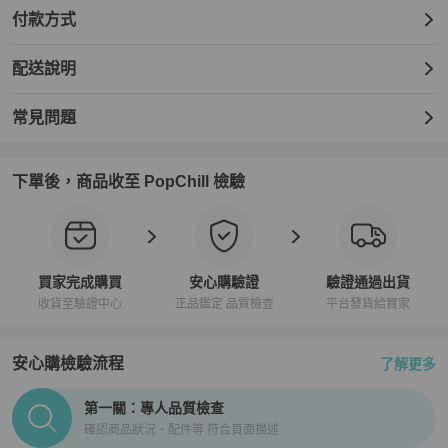
付款方式
配送說明
常見問題
下單後，商品收至 PopChill 檢驗
買家完成購買
安心購驗證
驗證通過出貨
收貨至驗證中心
正品鑑定 品質檢查
平台發貨給買家
安心購檢驗流程
了解更多
PopChill拍拍圈正品驗證、安心購檢驗流程介紹
第一關：專人品質檢查
確認商品狀況、配件等 符合頁面描述