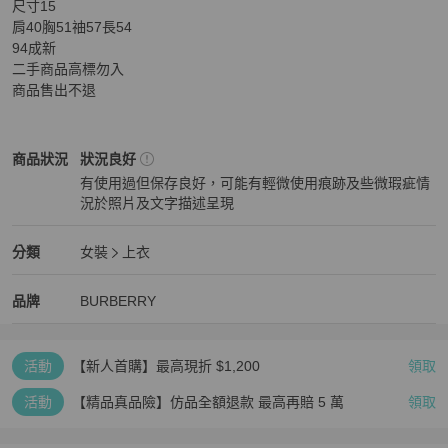
尺寸15

肩40胸51䄂57長54

94成新

二手商品高標勿入

商品售出不退
BURBERRY
女裝
商品狀態與細節
商品狀況
狀況良好
有使用過但保存良好，可能有輕微使用痕跡及些微瑕疵情
況於照片及文字描述呈現
狀況良好
BURBERRY
女裝
分類資訊
分類
女裝
上衣
女裝
/
上衣
推薦
BURBERRY
BURBERRY
精品
推薦清單
女裝
品牌介紹
品牌
BURBERRY
活動
【新人首購】最高現折 $1,200
領取
活動
【精品真品險】仿品全額退款 最高再賠 5 萬
領取