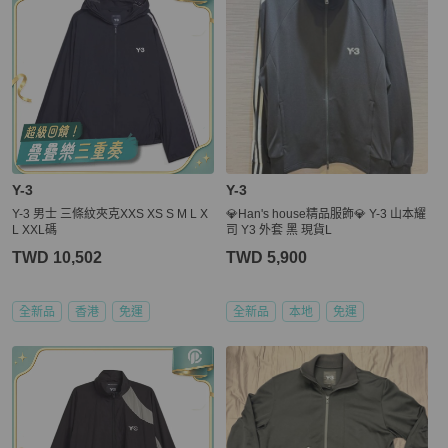
Y-3
Y-3
Y-3 男士 三條紋夾克XXS XS S M L X
💎Han's house精品服飾💎 Y-3 山本耀
L XXL碼
司 Y3 外套 黑 現貨L
TWD 10,502
TWD 5,900
全新品
香港
免運
全新品
本地
免運