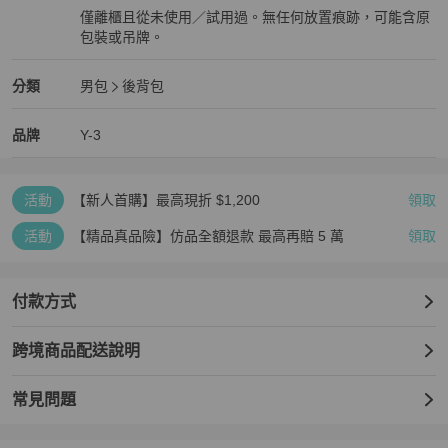
僅離櫃且從未使用／試用過。無任何放置痕跡，可能含原
包裝或吊牌。
全新品
Y-3
男包
分類資訊
分類
男包
後背包
男包
/
後背包
推薦
Y-3
Y-3
精品
推薦清單
男包
品牌介紹
品牌
Y-3
活動
【新人首購】最高現折 $1,200
領取
活動
【精品真品險】仿品全額退款 最高再賠 5 萬
領取
付款方式
跨境商品配送說明
常見問題