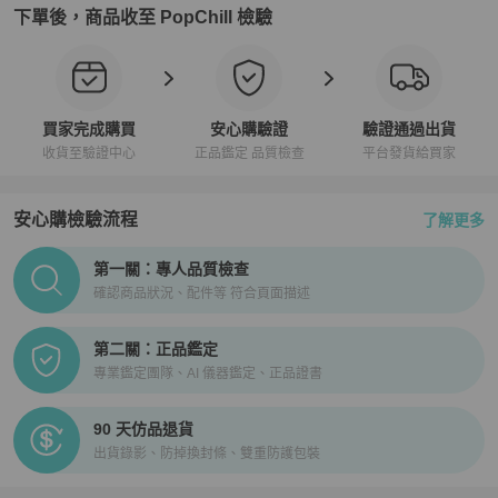
下單後，商品收至 PopChill 檢驗
買家完成購買
安心購驗證
驗證通過出貨
收貨至驗證中心
正品鑑定 品質檢查
平台發貨給買家
安心購檢驗流程
了解更多
PopChill拍拍圈正品驗證、安心購檢驗流程介紹
第一關：專人品質檢查
確認商品狀況、配件等 符合頁面描述
第二關：正品鑑定
專業鑑定團隊、AI 儀器鑑定、正品證書
90 天仿品退貨
出貨錄影、防掉換封條、雙重防護包裝