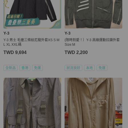
Y-3
Y-3
Y-3 男士 毛邊三條紋尼龍外套XS S M
{限時割愛！｝Y-3 高級運動拉鍊外套
L XL XXL碼
Size:M
TWD 9,694
TWD 2,200
全新品
香港
免運
狀況良好
本地
免運