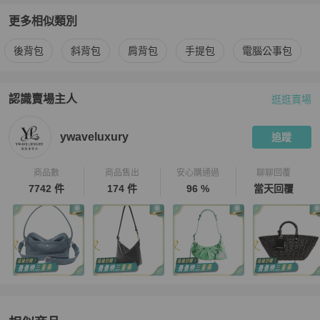
更多相似類別
更多
Y-3
男包
相似商品推薦
後背包
斜背包
肩背包
手提包
電腦公事包
認識賣場主人
逛逛賣場
PopChill 拍拍圈嚴選賣家
ywaveluxury
介紹
ywaveluxury
追蹤
商品數
商品售出
安心購通過
聊聊回覆
7742 件
174 件
96 %
當天回覆