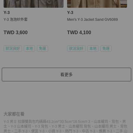
Y-3
Y-3
Y-3 泡泡紗外套
Men's Y-3 Jacket Sand GV6089
TWD 3,600
TWD 4,100
狀況良好
本地
免運
狀況良好
本地
免運
看更多
大家都在看
Y-3 男士 拉鍊雙肩包均碼碼43.2cm*30.5cm*16.5cm
Y-3
、
山本耀司
、
背包
、
男
士
、
Y-3 山本耀司
、
Y-3 背包
、
Y-3 男士
、
山本耀司 背包
、
山本耀司 男士
、
背包
男士
、
二手 Y-3
、
便宜 Y-3
、
小資 Y-3
、
熱門 Y-3
、
中古 Y-3
、
推薦 Y-3
、
二手 山