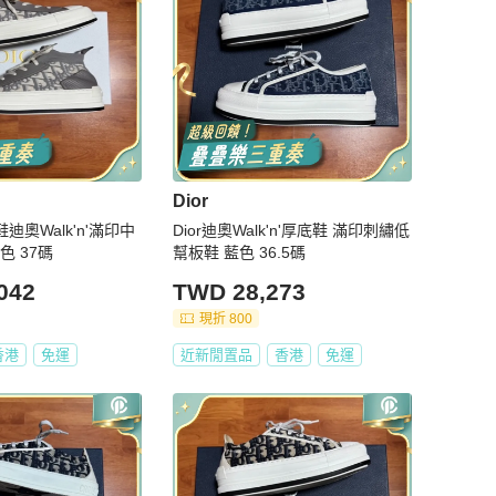
Dior
鞋迪奧Walk'n'滿印中
Dior迪奧Walk'n'厚底鞋 滿印刺繡低
色 37碼
幫板鞋 藍色 36.5碼
042
TWD 28,273
現折 800
香港
免運
近新閒置品
香港
免運