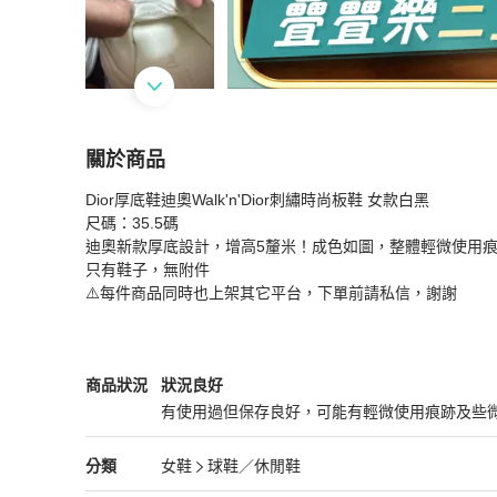
關於商品
關於
Dior厚底鞋迪奧Walk'n'Dior刺繡時尚板鞋 女款白黑

Dior厚底鞋迪奧Walk'n'Dior刺繡時尚板鞋 女款白黑
尺碼：35.5碼

迪奧新款厚底設計，增高5釐米！成色如圖，整體輕微使用痕
只有鞋子，無附件

⚠️每件商品同時也上架其它平台，下單前請私信，謝謝
Dior
女鞋
商品狀態與細節
商品狀況
狀況良好
有使用過但保存良好，可能有輕微使用痕跡及些
狀況良好
Dior
女鞋
分類資訊
分類
女鞋
球鞋／休閒鞋
女鞋
/
球鞋／休閒鞋
推薦