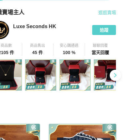
識賣場主人
逛逛賣場
pChill 拍拍圈嚴選賣家
Luxe Seconds HK
介紹
Luxe Seconds HK
追蹤
商品數
商品售出
安心購通過
聊聊回覆
2105 件
45 件
100 %
當天回覆