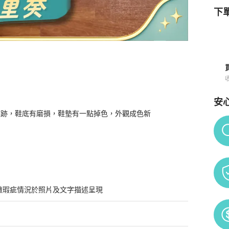
下單
 35.5碼
商品詳情與購買須知
安
跡，鞋底有磨損，鞋墊有一點掉色，外觀成色新

Po
微瑕疵情況於照片及文字描述呈現