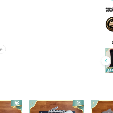
認
Po
子