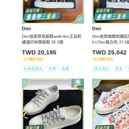
Dior
Dior
Dior迪奧厚底板鞋walk'dior正品刺
Dior迪奧蝴蝶刺繡低
繡滿印休閒板鞋 35.5碼
k'n'Dior藍白色 37.5
TWD 20,195
TWD 25,042
現折 800
現折 800
近新閒置品
香港
免運
狀況良好
香港