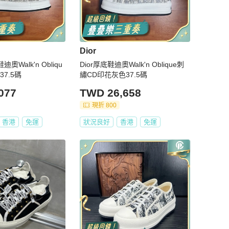
Dior
奧Walk'n Obliqu
Dior厚底鞋迪奧Walk'n Oblique刺
37.5碼
繡CD印花灰色37.5碼
077
TWD 26,658
現折 800
香港
免運
狀況良好
香港
免運