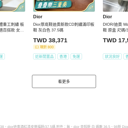
Dior
Dior
N 立體重工刺繡 板
Dior厚底鞋迪奧新款CD刺繡滿印板
DIOR/迪奧 Wa
舒適百搭款 女款
鞋 灰白色 37.5碼
鞋 原盒 尺碼/
附件：盒子
TWD 38,371
TWD 17,
現折 800
運
近新閒置品
香港
免運
狀況良好
看更多
38
、
dior迪奧酒紅漆皮樂福鞋/37.5碼 附件：無
、
dior 貝殼鞋 白 碼數 36.5
、
98新 Di