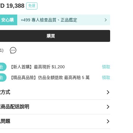
D 19,388
免運
安心購
+499 專人檢查品質、正品鑑定
購買
1
)
動
【新人首購】最高現折 $1,200
領取
動
【精品真品險】仿品全額退款 最高再賠 5 萬
領取
款方式
境商品配送說明
見問題