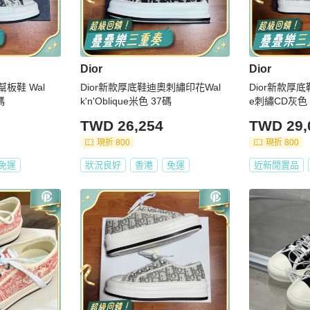
Dior
Dior
幫板鞋 Wal
Dior新款厚底鞋迪奧刺繡印花Wal
Dior新款厚底鞋迪
碼
k'n'Oblique米色 37碼
e刺繡CD灰色 
TWD 26,254
TWD 29,
現折 800
現折 800
免運
狀況良好
香港
免運
近新閒置品