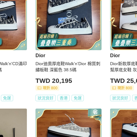
Dior
Dior
lk'n'CD滿印
Dior迪奧厚底鞋Walk'n'Dior 棉質刺
Dior新款厚底
碼
繡板鞋 深藍色 38.5碼
幫厚底女鞋 灰
TWD 20,195
TWD 25,
現折 800
現折 800
免運
狀況良好
香港
免運
狀況良好