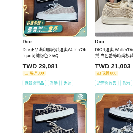
Dior
Dior
Dior正品滿印厚底鞋迪奧Walk'n'Ob
DIOR迪奧 Walk'n'
lique刺繡粉色 35碼
幫 白色蕾絲時尚板鞋
碼：39
TWD 29,081
TWD 21,003
現折 800
現折 800
近新閒置品
香港
免運
近新閒置品
香港