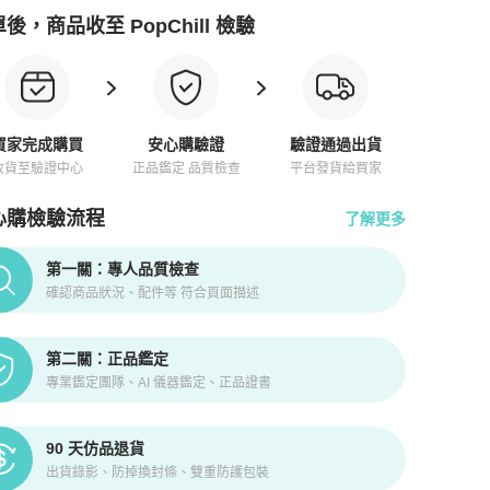
後，商品收至 PopChill 檢驗
買家完成購買
安心購驗證
驗證通過出貨
收貨至驗證中心
正品鑑定 品質檢查
平台發貨給買家
心購檢驗流程
了解更多
pChill拍拍圈正品驗證、安心購檢驗流程介紹
第一關：專人品質檢查
確認商品狀況、配件等 符合頁面描述
第二關：正品鑑定
專業鑑定團隊、AI 儀器鑑定、正品證書
90 天仿品退貨
出貨錄影、防掉換封條、雙重防護包裝