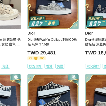
Dior
Dior
Dior 厚底系帶 低
Dior迪奧Walk'n Oblique刺繡CD板
Dior迪奧厚底鞋
 女款 白色 尺
鞋 灰色 37.5碼
繡板鞋 深藍色
TWD 29,481
TWD 18,
現折 800
免運
狀況良好
香港
免運
狀況良好