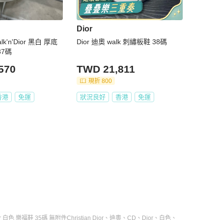
Dior
lk'n'Dior 黑白 厚底
Dior 迪奧 walk 刺繡板鞋 38碼
37碼
570
TWD 21,811
現折 800
香港
免運
狀況良好
香港
免運
or 白色 樂福鞋 35碼 無附件
Christian Dior
、
迪奧
、
CD
、
Dior
、
白色
、