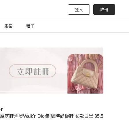
登入
註冊
服裝
鞋子
r
or厚底鞋迪奧Walk'n'Dior刺繡時尚板鞋 女款白黑 35.5