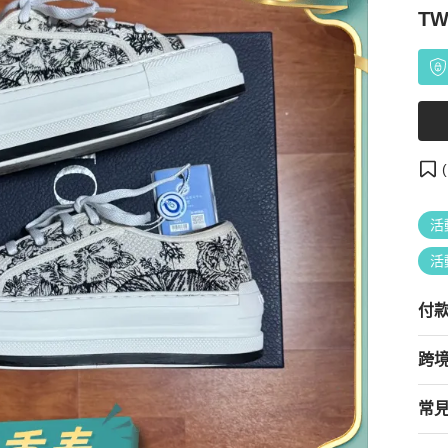
TW
(
活
活
付
跨
常