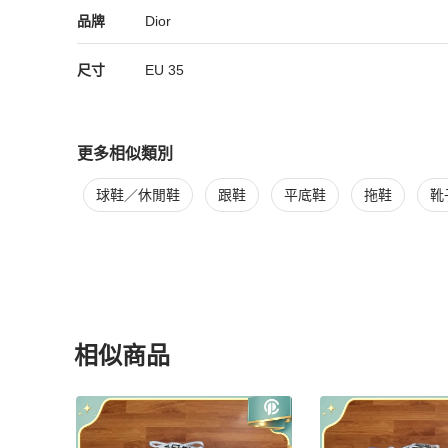
Dior
Dior
精品
推薦清單
女鞋
品牌介紹
品牌
Dior
尺寸
EU
35
更多相似類別
更多
Dior
女鞋
相似商品推薦
球鞋／休閒鞋
跟鞋
平底鞋
拖鞋
靴
相似商品
更多相似
Dior
女鞋
推薦精品