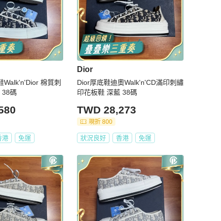
Dior
Walk'n'Dior 棉質刺
Dior厚底鞋迪奧Walk'n'CD滿印刺繡
 38碼
印花板鞋 深藍 38碼
580
TWD 28,273
現折 800
香港
免運
狀況良好
香港
免運